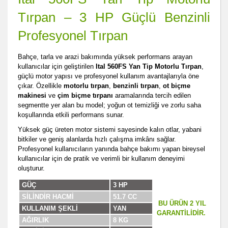
Tırpan – 3 HP Güçlü Benzinli
Profesyonel Tırpan
Bahçe, tarla ve arazi bakımında yüksek performans arayan
kullanıcılar için geliştirilen
Ital 560FS Yan Tip Motorlu Tırpan
,
güçlü motor yapısı ve profesyonel kullanım avantajlarıyla öne
çıkar. Özellikle
motorlu tırpan
,
benzinli tırpan
,
ot biçme
makinesi
ve
çim biçme tırpanı
aramalarında tercih edilen
segmentte yer alan bu model; yoğun ot temizliği ve zorlu saha
koşullarında etkili performans sunar.
Yüksek güç üreten motor sistemi sayesinde kalın otlar, yabani
bitkiler ve geniş alanlarda hızlı çalışma imkânı sağlar.
Profesyonel kullanıcıların yanında bahçe bakımı yapan bireysel
kullanıcılar için de pratik ve verimli bir kullanım deneyimi
oluşturur.
GÜÇ
3 HP
SİLİNDİR HACMİ
51.7 CC
BU ÜRÜN 2 YIL
KULLANIM ŞEKLİ
YAN
GARANTİLİDİR.
AĞIRLIK
8 KG