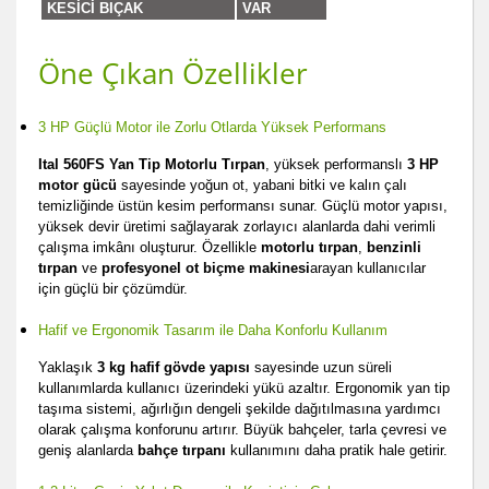
KESİCİ BIÇAK
VAR
Öne Çıkan Özellikler
3 HP Güçlü Motor ile Zorlu Otlarda Yüksek Performans
Ital 560FS Yan Tip Motorlu Tırpan
, yüksek performanslı
3 HP
motor gücü
sayesinde yoğun ot, yabani bitki ve kalın çalı
temizliğinde üstün kesim performansı sunar. Güçlü motor yapısı,
yüksek devir üretimi sağlayarak zorlayıcı alanlarda dahi verimli
çalışma imkânı oluşturur. Özellikle
motorlu tırpan
,
benzinli
tırpan
ve
profesyonel ot biçme makinesi
arayan kullanıcılar
için güçlü bir çözümdür.
Hafif ve Ergonomik Tasarım ile Daha Konforlu Kullanım
Yaklaşık
3 kg hafif gövde yapısı
sayesinde uzun süreli
kullanımlarda kullanıcı üzerindeki yükü azaltır. Ergonomik yan tip
taşıma sistemi, ağırlığın dengeli şekilde dağıtılmasına yardımcı
olarak çalışma konforunu artırır. Büyük bahçeler, tarla çevresi ve
geniş alanlarda
bahçe tırpanı
kullanımını daha pratik hale getirir.