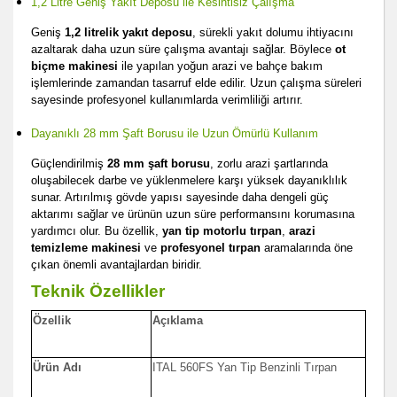
1,2 Litre Geniş Yakıt Deposu ile Kesintisiz Çalışma
Geniş
1,2 litrelik yakıt deposu
, sürekli yakıt dolumu ihtiyacını
azaltarak daha uzun süre çalışma avantajı sağlar. Böylece
ot
biçme makinesi
ile yapılan yoğun arazi ve bahçe bakım
işlemlerinde zamandan tasarruf elde edilir. Uzun çalışma süreleri
sayesinde profesyonel kullanımlarda verimliliği artırır.
Dayanıklı 28 mm Şaft Borusu ile Uzun Ömürlü Kullanım
Güçlendirilmiş
28 mm şaft borusu
, zorlu arazi şartlarında
oluşabilecek darbe ve yüklenmelere karşı yüksek dayanıklılık
sunar. Artırılmış gövde yapısı sayesinde daha dengeli güç
aktarımı sağlar ve ürünün uzun süre performansını korumasına
yardımcı olur. Bu özellik,
yan tip motorlu tırpan
,
arazi
temizleme makinesi
ve
profesyonel tırpan
aramalarında öne
çıkan önemli avantajlardan biridir.
Teknik Özellikler
Özellik
Açıklama
Ürün Adı
ITAL 560FS Yan Tip Benzinli Tırpan