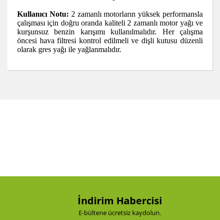
Kullanıcı Notu:
2 zamanlı motorların yüksek performansla
çalışması için doğru oranda kaliteli 2 zamanlı motor yağı ve
kurşunsuz benzin karışımı kullanılmalıdır. Her çalışma
öncesi hava filtresi kontrol edilmeli ve dişli kutusu düzenli
olarak gres yağı ile yağlanmalıdır.
Bu ürünün fiyat bilgisi, resim, ürün açıklamalarında ve
diğer konularda yetersiz gördüğünüz noktaları öneri
Bu ürüne ilk yorumu siz yapın!
formunu kullanarak tarafımıza iletebilirsiniz.
Görüş ve önerileriniz için teşekkür ederiz.
Yorum Yaz
Ürün resmi kalitesiz, bozuk veya görüntülenemiyor.
Ürün açıklamasında eksik bilgiler bulunuyor.
Ürün bilgilerinde hatalar bulunuyor.
Ürün fiyatı diğer sitelerden daha pahalı.
Bu ürüne benzer farklı alternatifler olmalı.
İndirim Habercisi
E-bültene ücretsiz kaydolun.