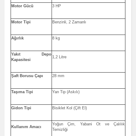
Motor Gücü
3 HP
Motor Tipi
Benzinli, 2 Zamanlı
Ağırlık
8 kg
Yakıt Depo
1,2 Litre
Kapasitesi
Şaft Borusu Çapı
28 mm
Taşıma Tipi
Yan Tip (Askılı)
Gidon Tipi
Bisiklet Kol (Çift El)
Yoğun Çim, Yabani Ot ve Çalılık
Kullanım Amacı
Temizliği