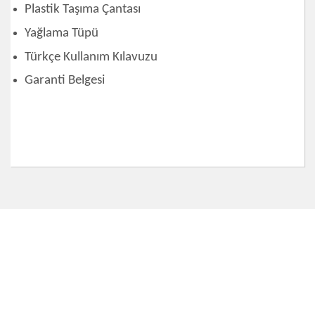
Plastik Taşıma Çantası
Yağlama Tüpü
Türkçe Kullanım Kılavuzu
Garanti Belgesi
Bu ürünün fiyat bilgisi, resim, ürün açıklamalarında ve
diğer konularda yetersiz gördüğünüz noktaları öneri
Bu ürüne ilk yorumu siz yapın!
formunu kullanarak tarafımıza iletebilirsiniz.
Görüş ve önerileriniz için teşekkür ederiz.
Yorum Yaz
Ürün resmi kalitesiz, bozuk veya görüntülenemiyor.
Ürün açıklamasında eksik bilgiler bulunuyor.
Ürün bilgilerinde hatalar bulunuyor.