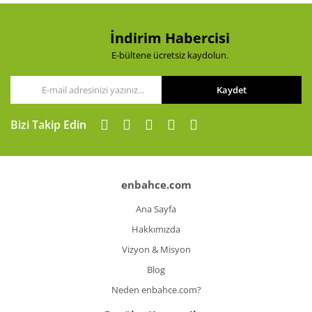
Ürün fiyatı diğer sitelerden daha pahalı.
Bu ürüne benzer farklı alternatifler olmalı.
İndirim Habercisi
E-bültene ücretsiz kaydolun.
Kaydet
Gönder
Bizi Takip Edin
enbahce.com
Ana Sayfa
Hakkımızda
Vizyon & Misyon
Blog
Neden enbahce.com?