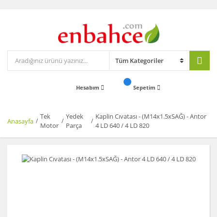
Hesabım
Sepetim
Tek
Yedek
Kaplin Cıvatası - (M14x1.5xSAĞ) - Antor
Anasayfa
Motor
Parça
4 LD 640 / 4 LD 820