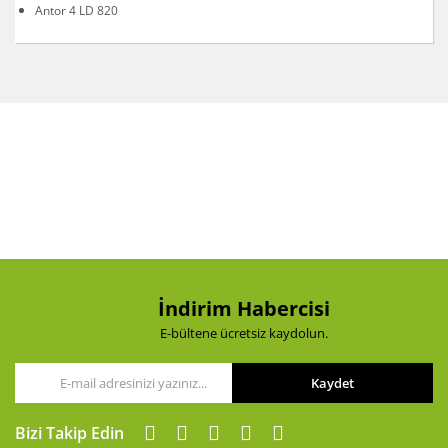
Antor 4 LD 820
Bu ürünün fiyat bilgisi, resim, ürün açıklamalarında ve
diğer konularda yetersiz gördüğünüz noktaları öneri
Bu ürüne ilk yorumu siz yapın!
formunu kullanarak tarafımıza iletebilirsiniz.
Görüş ve önerileriniz için teşekkür ederiz.
Yorum Yaz
Ürün resmi kalitesiz, bozuk veya görüntülenemiyor.
Ürün açıklamasında eksik bilgiler bulunuyor.
Ürün bilgilerinde hatalar bulunuyor.
Ürün fiyatı diğer sitelerden daha pahalı.
Bu ürüne benzer farklı alternatifler olmalı.
İndirim Habercisi
E-bültene ücretsiz kaydolun.
Kaydet
Gönder
Bizi Takip Edin