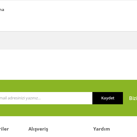
na
a ve diğer konularda yetersiz gördüğünüz noktaları öneri formunu kullanarak t
Bu ürüne ilk yorumu siz yapın!
or.
Yorum Yaz
Biz
Kaydet
iler
Alışveriş
Yardım
Gönder