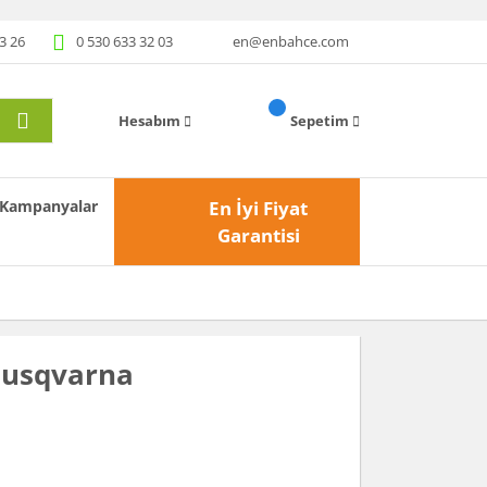
3 26
0 530 633 32 03
en@enbahce.com
Hesabım
Sepetim
Kampanyalar
En İyi Fiyat
Garantisi
Husqvarna