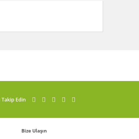
arafımıza iletebilirsiniz.
i Takip Edin
Bize Ulaşın