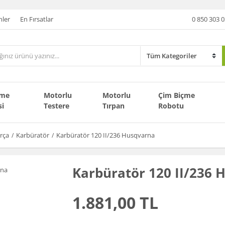
nler
En Fırsatlar
0 850 303 0
çme
Motorlu
Motorlu
Çim Biçme
si
Testere
Tırpan
Robotu
rça
Karbüratör
Karbüratör 120 II/236 Husqvarna
Karbüratör 120 II/236 
1.881,00 TL