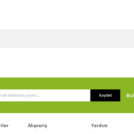
a ve diğer konularda yetersiz gördüğünüz noktaları öneri formunu kullanarak t
Bu ürüne ilk yorumu siz yapın!
or.
Yorum Yaz
Biz
Kaydet
iler
Alışveriş
Yardım
Gönder