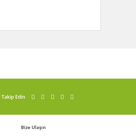
arafımıza iletebilirsiniz.
i Takip Edin
Bize Ulaşın