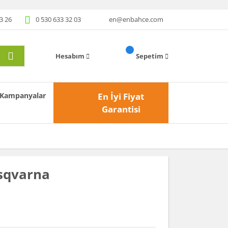
3 26
0 530 633 32 03
en@enbahce.com
Hesabım
Sepetim
Kampanyalar
En İyi Fiyat
Garantisi
sqvarna