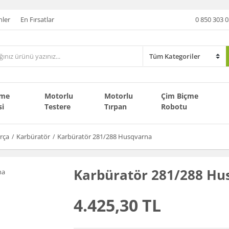
nler
En Fırsatlar
0 850 303 0
çme
Motorlu
Motorlu
Çim Biçme
si
Testere
Tırpan
Robotu
rça
Karbüratör
Karbüratör 281/288 Husqvarna
Karbüratör 281/288 Hu
4.425,30 TL