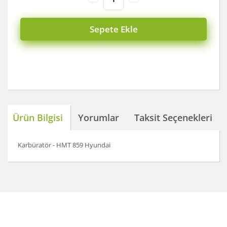
Sepete Ekle
Ürün Bilgisi
Yorumlar
Taksit Seçenekleri
Karbüratör - HMT 859 Hyundai
Bu ürünün fiyat bilgisi, resim, ürün açıklamalarında ve
diğer konularda yetersiz gördüğünüz noktaları öneri
Bu ürüne ilk yorumu siz yapın!
formunu kullanarak tarafımıza iletebilirsiniz.
Görüş ve önerileriniz için teşekkür ederiz.
Yorum Yaz