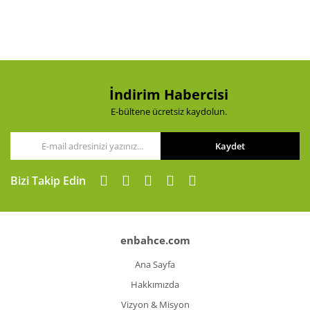
Ürün resmi kalitesiz, bozuk veya görüntülenemiyor.
Ürün açıklamasında eksik bilgiler bulunuyor.
Ürün bilgilerinde hatalar bulunuyor.
Ürün fiyatı diğer sitelerden daha pahalı.
Bu ürüne benzer farklı alternatifler olmalı.
İndirim Habercisi
E-bültene ücretsiz kaydolun.
Kaydet
Gönder
Bizi Takip Edin
enbahce.com
Ana Sayfa
Hakkımızda
Vizyon & Misyon