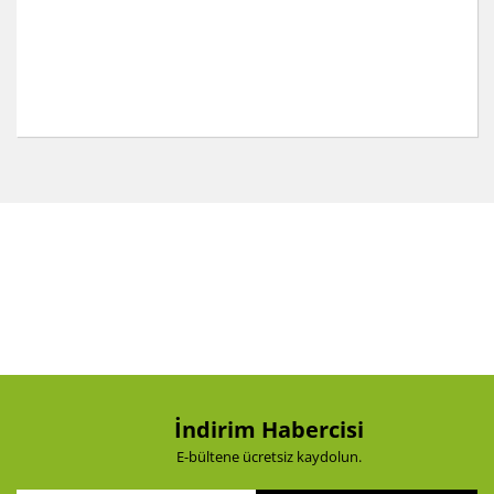
Bu ürünün fiyat bilgisi, resim, ürün açıklamalarında ve
diğer konularda yetersiz gördüğünüz noktaları öneri
Bu ürüne ilk yorumu siz yapın!
formunu kullanarak tarafımıza iletebilirsiniz.
Görüş ve önerileriniz için teşekkür ederiz.
Yorum Yaz
Ürün resmi kalitesiz, bozuk veya görüntülenemiyor.
Ürün açıklamasında eksik bilgiler bulunuyor.
Ürün bilgilerinde hatalar bulunuyor.
Ürün fiyatı diğer sitelerden daha pahalı.
Bu ürüne benzer farklı alternatifler olmalı.
İndirim Habercisi
E-bültene ücretsiz kaydolun.