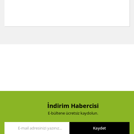
Bu ürünün fiyat bilgisi, resim, ürün açıklamalarında ve
diğer konularda yetersiz gördüğünüz noktaları öneri
Bu ürüne ilk yorumu siz yapın!
formunu kullanarak tarafımıza iletebilirsiniz.
Görüş ve önerileriniz için teşekkür ederiz.
Yorum Yaz
Ürün resmi kalitesiz, bozuk veya görüntülenemiyor.
Ürün açıklamasında eksik bilgiler bulunuyor.
Ürün bilgilerinde hatalar bulunuyor.
Ürün fiyatı diğer sitelerden daha pahalı.
Bu ürüne benzer farklı alternatifler olmalı.
İndirim Habercisi
E-bültene ücretsiz kaydolun.
Kaydet