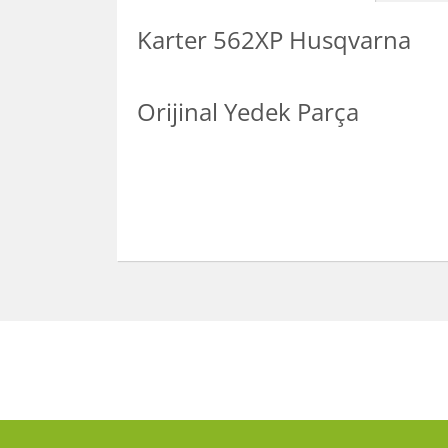
Karter 562XP Husqvarna
Orijinal Yedek Parça
Bu ürünün fiyat bilgisi, resim, ürün açıklamalarınd
Görüş ve önerileriniz için teşekkür ederiz.
Ürün resmi kalitesiz, bozuk veya görüntülenemiy
Ürün açıklamasında eksik bilgiler bulunuyor.
Ürün bilgilerinde hatalar bulunuyor.
Ürün fiyatı diğer sitelerden daha pahalı.