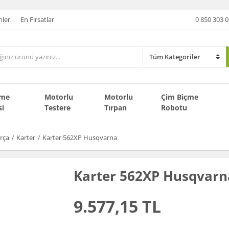
nler
En Fırsatlar
0 850 303 0
çme
Motorlu
Motorlu
Çim Biçme
si
Testere
Tırpan
Robotu
rça
Karter
Karter 562XP Husqvarna
Karter 562XP Husqvarn
9.577,15 TL