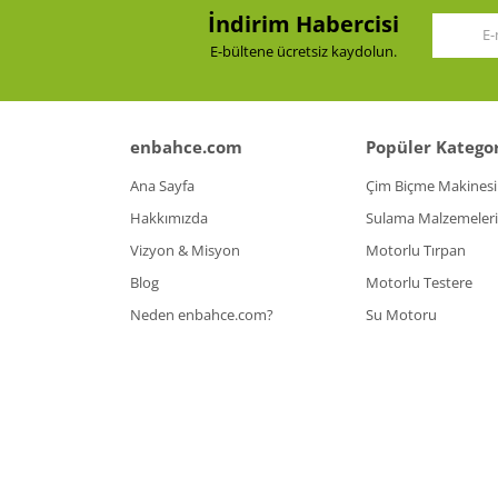
İndirim Habercisi
Bu ürüne benzer farklı alternatifler olmalı.
E-bültene ücretsiz kaydolun.
enbahce.com
Popüler Kategor
Ana Sayfa
Çim Biçme Makinesi
Hakkımızda
Sulama Malzemeleri
Vizyon & Misyon
Motorlu Tırpan
Blog
Motorlu Testere
Neden enbahce.com?
Su Motoru