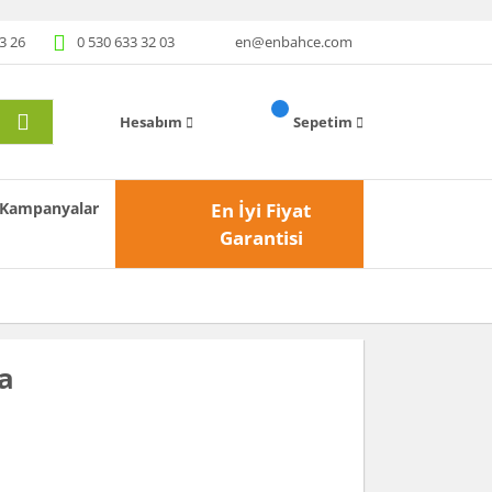
3 26
0 530 633 32 03
en@enbahce.com
Hesabım
Sepetim
Kampanyalar
En İyi Fiyat
Garantisi
a