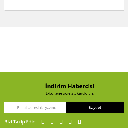
Bu ürünün fiyat bilgisi, resim, ürün açıklamalarında ve
diğer konularda yetersiz gördüğünüz noktaları öneri
Bu ürüne ilk yorumu siz yapın!
formunu kullanarak tarafımıza iletebilirsiniz.
Görüş ve önerileriniz için teşekkür ederiz.
Yorum Yaz
Ürün resmi kalitesiz, bozuk veya görüntülenemiyor.
Ürün açıklamasında eksik bilgiler bulunuyor.
Ürün bilgilerinde hatalar bulunuyor.
Ürün fiyatı diğer sitelerden daha pahalı.
Bu ürüne benzer farklı alternatifler olmalı.
İndirim Habercisi
E-bültene ücretsiz kaydolun.
Kaydet
Gönder
Bizi Takip Edin