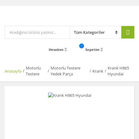
Hesabım
Sepetim
Motorlu
Motorlu Testere
Krank H865
Anasayfa
Krank
Testere
Yedek Parça
Hyundai