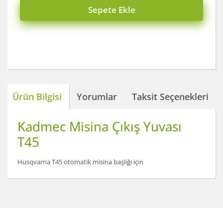
Sepete Ekle
Ürün Bilgisi
Yorumlar
Taksit Seçenekleri
Kadmec Misina Çıkış Yuvası
T45
Husqvarna T45 otomatik misina başlığı için
Bu ürünün fiyat bilgisi, resim, ürün açıklamalarında ve
diğer konularda yetersiz gördüğünüz noktaları öneri
Bu ürüne ilk yorumu siz yapın!
formunu kullanarak tarafımıza iletebilirsiniz.
Görüş ve önerileriniz için teşekkür ederiz.