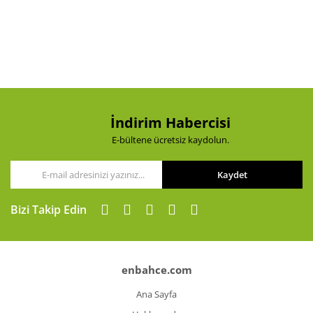
Yorum Yaz
Ürün resmi kalitesiz, bozuk veya görüntülenemiyor.
Ürün açıklamasında eksik bilgiler bulunuyor.
Ürün bilgilerinde hatalar bulunuyor.
Ürün fiyatı diğer sitelerden daha pahalı.
Bu ürüne benzer farklı alternatifler olmalı.
İndirim Habercisi
E-bültene ücretsiz kaydolun.
Kaydet
Gönder
Bizi Takip Edin
enbahce.com
Ana Sayfa