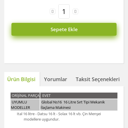
Sepete Ekle
Ürün Bilgisi
Yorumlar
Taksit Seçenekleri
ORİJİNAL PARÇA
EVET
UYUMLU
Global Ns16 16 Litre Sırt Tipi Mekanik
MODELLER
İlaçlama Makinesi
Ital 16 litre - Datsu 16 lt - Solax 16 lt vb. Çin Menşei
modellere uygundur.