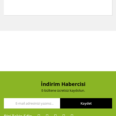
Bu ürünün fiyat bilgisi, resim, ürün açıklamalarında ve
diğer konularda yetersiz gördüğünüz noktaları öneri
Bu ürüne ilk yorumu siz yapın!
formunu kullanarak tarafımıza iletebilirsiniz.
Görüş ve önerileriniz için teşekkür ederiz.
Yorum Yaz
Ürün resmi kalitesiz, bozuk veya görüntülenemiyor.
Ürün açıklamasında eksik bilgiler bulunuyor.
Ürün bilgilerinde hatalar bulunuyor.
Ürün fiyatı diğer sitelerden daha pahalı.
Bu ürüne benzer farklı alternatifler olmalı.
İndirim Habercisi
E-bültene ücretsiz kaydolun.
Kaydet
Gönder