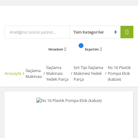
Hesabım
Sepetim
İlaçlama
Sırt Tipi İlaçlama
Ns 16 Plastik
İlaçlama
Anasayfa
Makinası
Makinesi Yedek
Pompa Elcik
Makinası
Yedek Parça
Parça
(kabze)