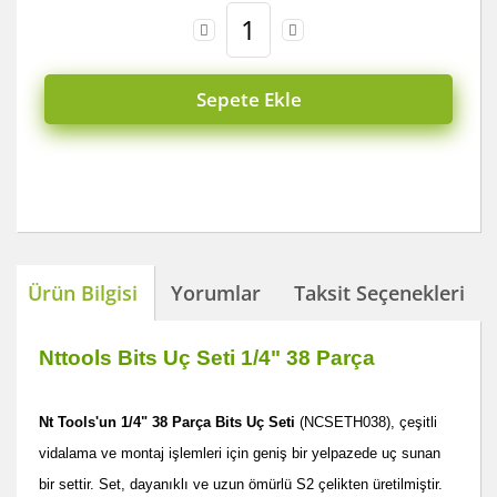
Koyun Kırkma
Paslanmaz Çelik Yüzey İşleme Makinesi
Sepete Ekle
Sac Kesme Makinesi
Somun Sıkma Makineleri
Sütunlu Matkaplar
Testereler
Ürün Bilgisi
Yorumlar
Taksit Seçenekleri
Tezgah Üstü Makineler
Toz Emme Makineleri
Nttools Bits Uç Seti 1/4" 38 Parça
Tutkal Tabancası
Nt Tools'un 1/4" 38 Parça Bits Uç Seti
(NCSETH038), çeşitli
Vidalama Makineleri
vidalama ve montaj işlemleri için geniş bir yelpazede uç sunan
Zımba Tabancları
bir settir. Set, dayanıklı ve uzun ömürlü S2 çelikten üretilmiştir.