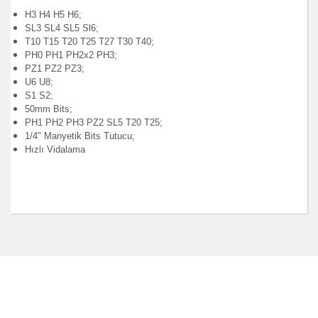
H3 H4 H5 H6;
SL3 SL4 SL5 Sl6;
T10 T15 T20 T25 T27 T30 T40;
PH0 PH1 PH2x2 PH3;
PZ1 PZ2 PZ3;
U6 U8;
S1 S2;
50mm Bits;
PH1 PH2 PH3 PZ2 SL5 T20 T25;
1/4" Manyetik Bits Tutucu;
Hızlı Vidalama
Bu ürünün fiyat bilgisi, resim, ürün açıklamalarında ve
diğer konularda yetersiz gördüğünüz noktaları öneri
Bu ürüne ilk yorumu siz yapın!
formunu kullanarak tarafımıza iletebilirsiniz.
Görüş ve önerileriniz için teşekkür ederiz.
Yorum Yaz
Ürün resmi kalitesiz, bozuk veya görüntülenemiyor.