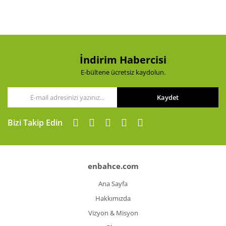
Ürün açıklamasında eksik bilgiler bulunuyor.
Ürün bilgilerinde hatalar bulunuyor.
Ürün fiyatı diğer sitelerden daha pahalı.
Bu ürüne benzer farklı alternatifler olmalı.
İndirim Habercisi
E-bültene ücretsiz kaydolun.
Kaydet
Gönder
Bizi Takip Edin
enbahce.com
Ana Sayfa
Hakkımızda
Vizyon & Misyon