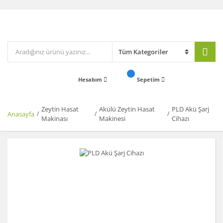
Hesabım
Sepetim
Zeytin Hasat
Akülü Zeytin Hasat
PLD Akü Şarj
Anasayfa
Makinası
Makinesi
Cihazı