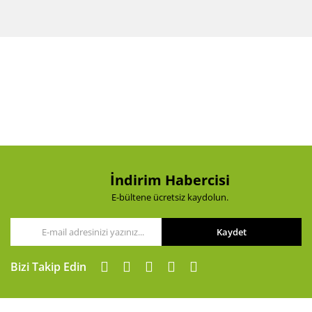
Bu ürünün fiyat bilgisi, resim, ürün açıklamalarında ve
diğer konularda yetersiz gördüğünüz noktaları öneri
Bu ürüne ilk yorumu siz yapın!
formunu kullanarak tarafımıza iletebilirsiniz.
Görüş ve önerileriniz için teşekkür ederiz.
Yorum Yaz
Ürün resmi kalitesiz, bozuk veya görüntülenemiyor.
Ürün açıklamasında eksik bilgiler bulunuyor.
Ürün bilgilerinde hatalar bulunuyor.
Ürün fiyatı diğer sitelerden daha pahalı.
Bu ürüne benzer farklı alternatifler olmalı.
İndirim Habercisi
E-bültene ücretsiz kaydolun.
Kaydet
Gönder
Bizi Takip Edin