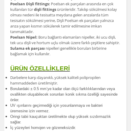
Poelsan Dişli fittings:
Poelsan ek parçaları arasında en çok
kullanılan tür
dişli fittings
ürünleridir. Takılıp sökülmesi kolay
olması nedeni ile tesisatta meydana gelen arızalarda tüm
tesisatın sökülmesi yerine, Dişli Poelsan ek parçaları yalnızca
arıza yapan kısmın sökülerek tamir edilmesine imkan
tanımaktadır.
Poelsan Nipel:
Boru bağlantı elamanları nipeller, iki ucu dişli,
tek ucu dişli ve hortum uçlu olmak üzere farklı çeşitlere sahiptir.
Sulama ek parçası
nipelleri genellikle boruları birbirine
bağlamak için kullanılır.
ÜRÜN ÖZELLİKLERİ
Darbelere karşı dayanıklı, yüksek kaliteli polipropilen
hammaddeden üretilmiştir.
Borulardak
i ± 0.5 mm’ye kadar olan ölçü farklılıklarından veya
ovallikten oluşabilecek sorunları konik sıkma özelliği sayesinde
önler.
UV ışınlarını geçirmediği için yosunlanmaya ve bakteri
üremesine izin vermez.
Oringi tabii kauçuktan üretilmekte olup yüksek sızdırmazlık
sağlar.
İç yüzeyleri homojen ve gözeneksizdir.