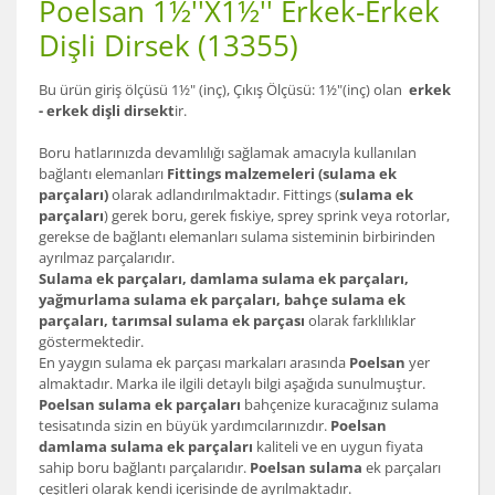
Poelsan 1½''X1½'' Erkek-Erkek
Dişli Dirsek (13355)
Bu ürün giriş ölçüsü 1½" (inç), Çıkış Ölçüsü: 1½"(inç) olan
erkek
- erkek dişli dirsekt
ir.
Boru hatlarınızda devamlılığı sağlamak amacıyla kullanılan
bağlantı elemanları
Fittings malzemeleri (sulama ek
parçaları)
olarak adlandırılmaktadır. Fittings (
sulama ek
parçaları
) gerek boru, gerek fıskiye, sprey sprink veya rotorlar,
gerekse de bağlantı elemanları sulama sisteminin birbirinden
ayrılmaz parçalarıdır.
Sulama ek parçaları, damlama sulama ek parçaları,
yağmurlama sulama ek parçaları, bahçe sulama ek
parçaları, tarımsal sulama ek parçası
olarak farklılıklar
göstermektedir.
En yaygın sulama ek parçası markaları arasında
Poelsan
yer
almaktadır. Marka ile ilgili detaylı bilgi aşağıda sunulmuştur.
Poelsan sulama ek parçaları
bahçenize kuracağınız sulama
tesisatında sizin en büyük yardımcılarınızdır.
Poelsan
damlama sulama ek parçaları
kaliteli ve en uygun fiyata
sahip boru bağlantı parçalarıdır.
Poelsan sulama
ek parçaları
çeşitleri olarak kendi içerisinde de ayrılmaktadır.