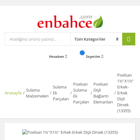
Hesabım
Sepetim
Poelsan
1½''X1½''
Poelsan
Poelsan
Sulama
Erkek-
Sulama
Sulama
Dişli
Anasayfa
Ek
Erkek
Malzemeleri
Ek
Bağlantı
Parçaları
Dişli
Parçaları
Elemanları
Dirsek
(13355)