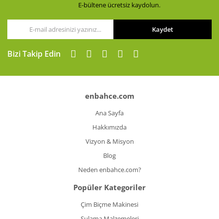
E-bültene ücretsiz kaydolun.
Kaydet
Gönder
Bizi Takip Edin
enbahce.com
Ana Sayfa
Hakkımızda
Vizyon & Misyon
Blog
Neden enbahce.com?
Popüler Kategoriler
Çim Biçme Makinesi
Sulama Malzemeleri