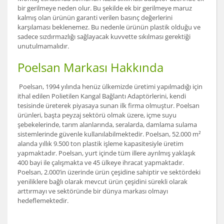
bir gerilmeye neden olur. Bu şekilde ek bir gerilmeye maruz
kalmış olan ürünün garanti verilen basınç değerlerini
karşılaması beklenemez. Bu nedenle ürünün plastik olduğu ve
sadece sızdırmazlığı sağlayacak kuvvette sıkılması gerektiği
unutulmamalıdır.
Poelsan Markası Hakkında
Poelsan, 1994 yılında henüz ülkemizde üretimi yapılmadığı için
ithal edilen Polietilen Kangal Bağlantı Adaptörlerini, kendi
tesisinde üreterek piyasaya sunan ilk firma olmuştur. Poelsan
ürünleri, başta peyzaj sektörü olmak üzere, içme suyu
şebekelerinde, tarım alanlarında, seralarda, damlama sulama
sistemlerinde güvenle kullanılabilmektedir. Poelsan, 52.000 m²
alanda yıllık 9.500 ton plastik işleme kapasitesiyle üretim
yapmaktadır. Poelsan, yurt içinde tüm illere ayrılmış yaklaşık
400 bayi ile çalışmakta ve 45 ülkeye ihracat yapmaktadır.
Poelsan, 2.000’in üzerinde ürün çeşidine sahiptir ve sektördeki
yeniliklere bağlı olarak mevcut ürün çeşidini sürekli olarak
arttırmayı ve sektöründe bir dünya markası olmayı
hedeflemektedir.