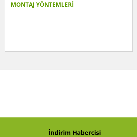
MONTAJ YÖNTEMLERİ
Bu ürünün fiyat bilgisi, resim, ürün açıklamalarında ve
diğer konularda yetersiz gördüğünüz noktaları öneri
Bu ürüne ilk yorumu siz yapın!
formunu kullanarak tarafımıza iletebilirsiniz.
Görüş ve önerileriniz için teşekkür ederiz.
Yorum Yaz
Ürün resmi kalitesiz, bozuk veya görüntülenemiyor.
Ürün açıklamasında eksik bilgiler bulunuyor.
Ürün bilgilerinde hatalar bulunuyor.
Ürün fiyatı diğer sitelerden daha pahalı.
Bu ürüne benzer farklı alternatifler olmalı.
İndirim Habercisi