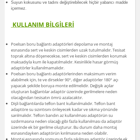
Suyun kokusunu ve tadını değiştirebilecek hiçbir yabancı madde
içermez.
KULLANIM BİLGİLERİ
Poelsan boru bağlantı adaptörleri depolama ve montaj
esnasında sert ve keskin cisimlerden uzak tutulmalıdır. Tesisat
toprak altına döşenecekse, sert ve keskin cisimlerden korumak
maksadıyla kum ile kapatılmalıdır. Kesinlikle hasar görmüş
adaptörler kullanılmamalıdır.
Poelsan boru bağlantı adaptörlerinden maksimum verim
alabilmek için, te ve dirsekler 90°, diğer adaptörler 180° açı
yapacak şekilde boruya monte edilmelidir. Değişik açılar
oluşturan bağlantılar adaptör üzerinde gerilmelere neden
olacağından tesisatın ömrü azalacaktır.
Dişli bağlantılarda teﬂon bant kullanılmalıdır. Teﬂon bant
adaptöre su sızıntısını önleyecek kadar ve sıkma yönünde
sarılmalıdır. Teﬂon bandın az kullanılması adaptörün su
sızdırmasına neden olacağı gibi fazla kullanılması da adaptör
üzerinde ek bir gerilme oluşturur. Bu durum daha montaj
esnasındayken adaptörün kırılmasına neden olabilir.
Montaj esnasında somunun fazla sıkılması adaptör üzerinde ek