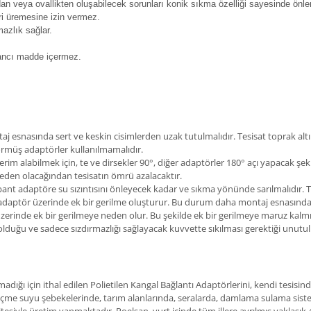
ndan veya ovallikten oluşabilecek sorunları konik sıkma özelliği sayesinde önler
ri üremesine izin vermez.
mazlık sağlar.
bancı madde içermez.
j esnasında sert ve keskin cisimlerden uzak tutulmalıdır. Tesisat toprak al
görmüş adaptörler kullanılmamalıdır.
 alabilmek için, te ve dirsekler 90°, diğer adaptörler 180° açı yapacak şeki
eden olacağından tesisatın ömrü azalacaktır.
n bant adaptöre su sızıntısını önleyecek kadar ve sıkma yönünde sarılmalıdır
a adaptör üzerinde ek bir gerilme oluşturur. Bu durum daha montaj esnasında
rinde ek bir gerilmeye neden olur. Bu şekilde ek bir gerilmeye maruz kalmış
lduğu ve sadece sızdırmazlığı sağlayacak kuvvette sıkılması gerektiği unutu
dığı için ithal edilen Polietilen Kangal Bağlantı Adaptörlerini, kendi tesisi
içme suyu şebekelerinde, tarım alanlarında, seralarda, damlama sulama siste