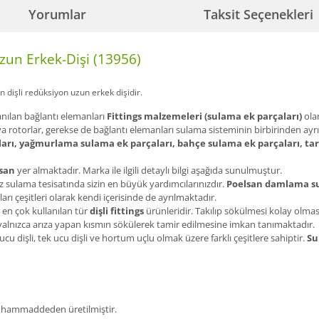
Yorumlar
Taksit Seçenekleri
Uzun Erkek-Dişi (13956)
an
dişli redüksiyon uzun erkek dişi
dir.
anılan bağlantı elemanları
Fittings malzemeleri (sulama ek parçaları)
olar
ya rotorlar, gerekse de bağlantı elemanları sulama sisteminin birbirinden ayrı
arı, yağmurlama sulama ek parçaları, bahçe sulama ek parçaları, ta
san
yer almaktadır. Marka ile ilgili detaylı bilgi aşağıda sunulmuştur.
 sulama tesisatında sizin en büyük yardımcılarınızdır.
Poelsan damlama su
arı çeşitleri olarak kendi içerisinde de ayrılmaktadır.
 en çok kullanılan tür
dişli fittings
ürünleridir. Takılıp sökülmesi kolay olma
ı yalnızca arıza yapan kısmın sökülerek tamir edilmesine imkan tanımaktadır.
 ucu dişli, tek ucu dişli ve hortum uçlu olmak üzere farklı çeşitlere sahiptir.
Su
en hammaddeden üretilmiştir.