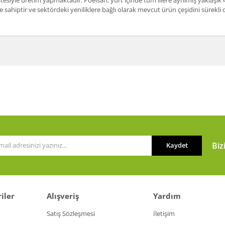
itesiyle üretim yapmaktadır. Poelsan, yurt içinde tüm illere ayrılmış yaklaşık 
 sahiptir ve sektördeki yeniliklere bağlı olarak mevcut ürün çeşidini sürekl
a ve diğer konularda yetersiz gördüğünüz noktaları öneri formunu kullanarak t
Bu ürüne ilk yorumu siz yapın!
or.
Yorum Yaz
Biz
Kaydet
iler
Alışveriş
Yardım
Gönder
Satış Sözleşmesi
İletişim