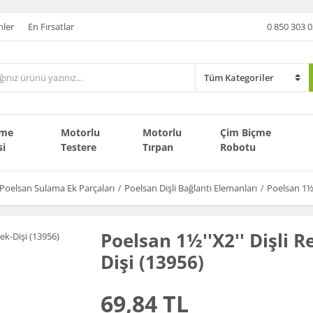
nler
En Fırsatlar
0 850 303 0
çme
Motorlu
Motorlu
Çim Biçme
si
Testere
Tırpan
Robotu
Poelsan Sulama Ek Parçaları
Poelsan Dişli Bağlantı Elemanları
Poelsan 1½'
Poelsan 1½''X2'' Dişli 
Dişi (13956)
69,84 TL