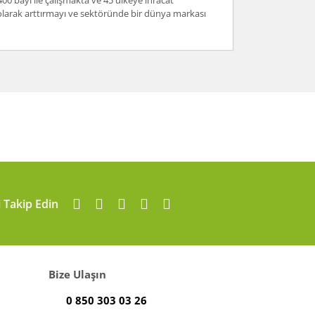
400 bayi ile çalışmakta ve 45 ülkeye ihracat
i olarak arttırmayı ve sektöründe bir dünya markası
arafımıza iletebilirsiniz.
i Takip Edin
Bize Ulaşın
0 850 303 03 26