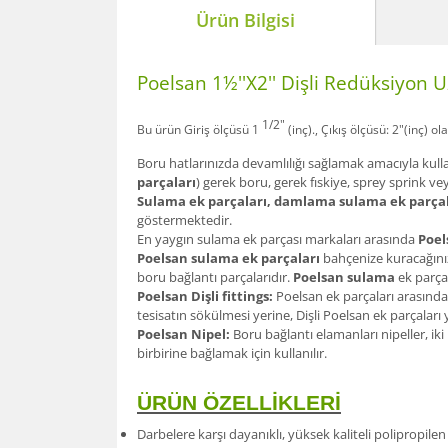
Ürün Bilgisi
Poelsan 1½''X2'' Dişli Redüksiyon 
1/2"
Bu ürün Giriş ölçüsü 1
(inç)., Çıkış ölçüsü: 2"(inç) ol
Boru hatlarınızda devamlılığı sağlamak amacıyla kull
parçaları
) gerek boru, gerek fıskiye, sprey sprink ve
Sulama ek parçaları, damlama sulama ek parçal
göstermektedir.
En yaygın sulama ek parçası markaları arasında
Poel
Poelsan sulama ek parçaları
bahçenize kuracağınız
boru bağlantı parçalarıdır.
Poelsan sulama
ek parçal
Poelsan Dişli fittings:
Poelsan ek parçaları arasında
tesisatın sökülmesi yerine, Dişli Poelsan ek parçalar
Poelsan Nipel:
Boru bağlantı elamanları nipeller, iki
birbirine bağlamak için kullanılır.
ÜRÜN ÖZELLİKLERİ
Darbelere karşı dayanıklı, yüksek kaliteli polipropil