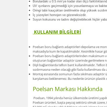
Borulardak
i ± 0.5 mm’ye kadar olan ölçü farklılıkları
UV ışınlarını geçirmediği için yosunlanmaya ve bakte
Oringi tabii kauçuktan üretilmekte olup yüksek sızdır
İç yüzeyleri homojen ve gözeneksizdir.
Suyun kokusunu ve tadını değiştirebilecek hiçbir ya
KULLANIM BİLGİLERİ
Poelsan boru bağlantı adaptörleri depolama ve monta
maksadıyla kum ile kapatılmalıdır. Kesinlikle hasar 
Poelsan boru bağlantı adaptörlerinden maksimum verim
oluşturan bağlantılar adaptör üzerinde gerilmelere n
Dişli bağlantılarda teﬂon bant kullanılmalıdır. Teﬂo
sızdırmasına neden olacağı gibi fazla kullanılması d
Montaj esnasında somunun fazla sıkılması adaptör üze
karşılaması beklenemez. Bu nedenle ürünün plastik o
Poelsan Markası Hakkında
Poelsan, 1994 yılında henüz ülkemizde üretimi yapılma
Poelsan ürünleri, başta peyzaj sektörü olmak üzere, 