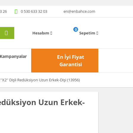
3 26
0 530 633 32 03
en@enbahce.com
0
Hesabım
Sepetim
Kampanyalar
En İyi Fiyat
Garantisi
'X2'' Dişli Redüksiyon Uzun Erkek-Dişi (13956)
Redüksiyon Uzun Erkek-