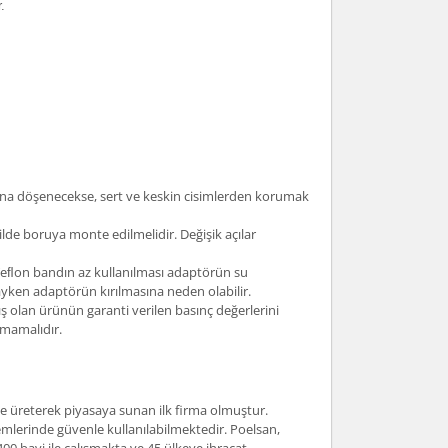
.
tına döşenecekse, sert ve keskin cisimlerden korumak
lde boruya monte edilmelidir. Değişik açılar
. Teﬂon bandın az kullanılması adaptörün su
yken adaptörün kırılmasına neden olabilir.
 olan ürünün garanti verilen basınç değerlerini
lmamalıdır.
nde üreterek piyasaya sunan ilk firma olmuştur.
mlerinde güvenle kullanılabilmektedir. Poelsan,