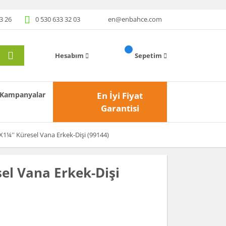
3 26
0 530 633 32 03
en@enbahce.com
Hesabım
Sepetim
Kampanyalar
En İyi Fiyat
Garantisi
X1¼'' Küresel Vana Erkek-Dişi (99144)
el Vana Erkek-Dişi