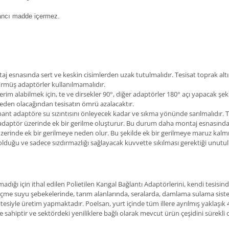
bancı madde içermez.
j esnasında sert ve keskin cisimlerden uzak tutulmalıdır. Tesisat toprak al
görmüş adaptörler kullanılmamalıdır.
 alabilmek için, te ve dirsekler 90°, diğer adaptörler 180° açı yapacak şeki
eden olacağından tesisatın ömrü azalacaktır.
n bant adaptöre su sızıntısını önleyecek kadar ve sıkma yönünde sarılmalıdır
a adaptör üzerinde ek bir gerilme oluşturur. Bu durum daha montaj esnasında
rinde ek bir gerilmeye neden olur. Bu şekilde ek bir gerilmeye maruz kalmış
lduğu ve sadece sızdırmazlığı sağlayacak kuvvette sıkılması gerektiği unutu
dığı için ithal edilen Polietilen Kangal Bağlantı Adaptörlerini, kendi tesisi
içme suyu şebekelerinde, tarım alanlarında, seralarda, damlama sulama siste
itesiyle üretim yapmaktadır. Poelsan, yurt içinde tüm illere ayrılmış yaklaşık 
 sahiptir ve sektördeki yeniliklere bağlı olarak mevcut ürün çeşidini sürekl