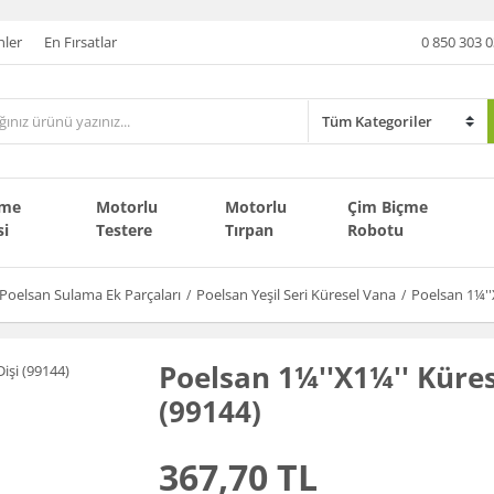
nler
En Fırsatlar
0 850 303 0
çme
Motorlu
Motorlu
Çim Biçme
si
Testere
Tırpan
Robotu
Poelsan Sulama Ek Parçaları
Poelsan Yeşil Seri Küresel Vana
Poelsan 1¼''
Poelsan 1¼''X1¼'' Küres
(99144)
367,70 TL