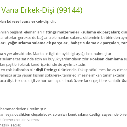
 Vana Erkek-Dişi (99144)
 olan
küresel vana erkek-dişi
dir.
anılan bağlantı elemanları
Fittings malzemeleri (sulama ek parçaları)
olar
ya rotorlar, gerekse de bağlantı elemanları sulama sisteminin birbirinden ayrı
arı, yağmurlama sulama ek parçaları, bahçe sulama ek parçaları, ta
san
yer almaktadır. Marka ile ilgili detaylı bilgi aşağıda sunulmuştur.
 sulama tesisatında sizin en büyük yardımcılarınızdır.
Poelsan damlama su
arı çeşitleri olarak kendi içerisinde de ayrılmaktadır.
 en çok kullanılan tür
dişli fittings
ürünleridir. Takılıp sökülmesi kolay olma
ı yalnızca arıza yapan kısmın sökülerek tamir edilmesine imkan tanımaktadır.
 ucu dişli, tek ucu dişli ve hortum uçlu olmak üzere farklı çeşitlere sahiptir.
Su
en hammaddeden üretilmiştir.
ndan veya ovallikten oluşabilecek sorunları konik sıkma özelliği sayesinde önler
ri üremesine izin vermez.
mazlık sağlar.