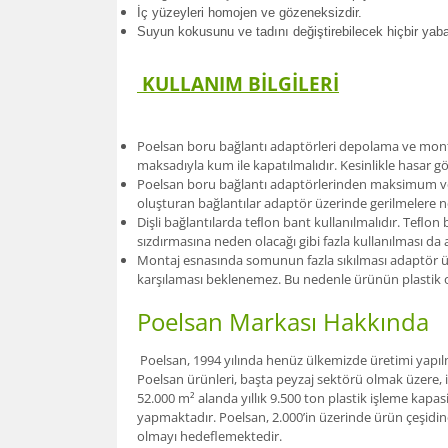
İç yüzeyleri homojen ve gözeneksizdir.
Suyun kokusunu ve tadını değiştirebilecek hiçbir ya
KULLANIM BİLGİLERİ
Poelsan boru bağlantı adaptörleri depolama ve monta
maksadıyla kum ile kapatılmalıdır. Kesinlikle hasar 
Poelsan boru bağlantı adaptörlerinden maksimum verim
oluşturan bağlantılar adaptör üzerinde gerilmelere n
Dişli bağlantılarda teﬂon bant kullanılmalıdır. Teﬂo
sızdırmasına neden olacağı gibi fazla kullanılması d
Montaj esnasında somunun fazla sıkılması adaptör üze
karşılaması beklenemez. Bu nedenle ürünün plastik o
Poelsan Markası Hakkında
Poelsan, 1994 yılında henüz ülkemizde üretimi yapılma
Poelsan ürünleri, başta peyzaj sektörü olmak üzere, 
52.000 m² alanda yıllık 9.500 ton plastik işleme kapas
yapmaktadır. Poelsan, 2.000’in üzerinde ürün çeşidine
olmayı hedeflemektedir.