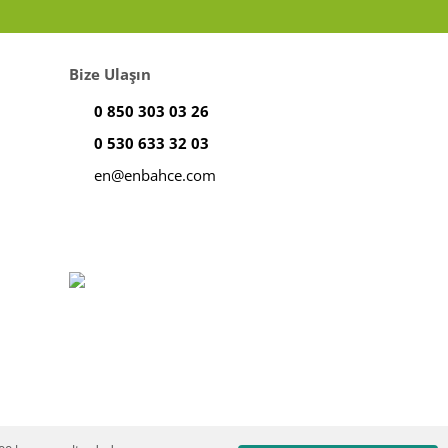
Bize Ulaşın
0 850 303 03 26
0 530 633 32 03
en@enbahce.com