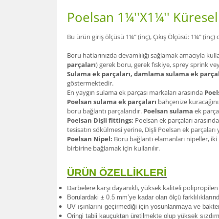
Poelsan 1¼''X1¼'' Küresel
Bu ürün giriş ölçüsü 1¼" (inç), Çıkış Ölçüsü: 1¼" (inç)
Boru hatlarınızda devamlılığı sağlamak amacıyla kull
parçaları
) gerek boru, gerek fıskiye, sprey sprink ve
Sulama ek parçaları, damlama sulama ek parçal
göstermektedir.
En yaygın sulama ek parçası markaları arasında
Poel
Poelsan sulama ek parçaları
bahçenize kuracağınız
boru bağlantı parçalarıdır.
Poelsan sulama
ek parçal
Poelsan Dişli fittings:
Poelsan ek parçaları arasında
tesisatın sökülmesi yerine, Dişli Poelsan ek parçalar
Poelsan Nipel:
Boru bağlantı elamanları nipeller, iki
birbirine bağlamak için kullanılır.
ÜRÜN ÖZELLİKLERİ
Darbelere karşı dayanıklı, yüksek kaliteli polipropil
Borulardak
i ± 0.5 mm’ye kadar olan ölçü farklılıkları
UV ışınlarını geçirmediği için yosunlanmaya ve bakte
Oringi tabii kauçuktan üretilmekte olup yüksek sızdır