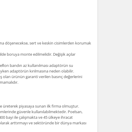
tına döşenecekse, sert ve keskin cisimlerden korumak
lde boruya monte edilmelidir. Değişik açılar
. Teﬂon bandın az kullanılması adaptörün su
yken adaptörün kırılmasına neden olabilir.
 olan ürünün garanti verilen basınç değerlerini
lmamalıdır.
nde üreterek piyasaya sunan ilk firma olmuştur.
mlerinde güvenle kullanılabilmektedir. Poelsan,
400 bayi ile çalışmakta ve 45 ülkeye ihracat
i olarak arttırmayı ve sektöründe bir dünya markası