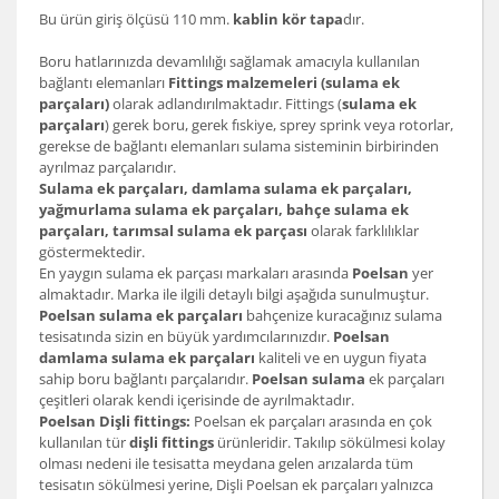
Bu ürün giriş ölçüsü 110 mm.
kablin kör tapa
dır.
Boru hatlarınızda devamlılığı sağlamak amacıyla kullanılan
bağlantı elemanları
Fittings malzemeleri (sulama ek
parçaları)
olarak adlandırılmaktadır. Fittings (
sulama ek
parçaları
) gerek boru, gerek fıskiye, sprey sprink veya rotorlar,
gerekse de bağlantı elemanları sulama sisteminin birbirinden
ayrılmaz parçalarıdır.
Sulama ek parçaları, damlama sulama ek parçaları,
yağmurlama sulama ek parçaları, bahçe sulama ek
parçaları, tarımsal sulama ek parçası
olarak farklılıklar
göstermektedir.
En yaygın sulama ek parçası markaları arasında
Poelsan
yer
almaktadır. Marka ile ilgili detaylı bilgi aşağıda sunulmuştur.
Poelsan sulama ek parçaları
bahçenize kuracağınız sulama
tesisatında sizin en büyük yardımcılarınızdır.
Poelsan
damlama sulama ek parçaları
kaliteli ve en uygun fiyata
sahip boru bağlantı parçalarıdır.
Poelsan sulama
ek parçaları
çeşitleri olarak kendi içerisinde de ayrılmaktadır.
Poelsan Dişli fittings:
Poelsan ek parçaları arasında en çok
kullanılan tür
dişli fittings
ürünleridir. Takılıp sökülmesi kolay
olması nedeni ile tesisatta meydana gelen arızalarda tüm
tesisatın sökülmesi yerine, Dişli Poelsan ek parçaları yalnızca