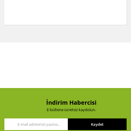
Bu ürünün fiyat bilgisi, resim, ürün açıklamalarında ve
diğer konularda yetersiz gördüğünüz noktaları öneri
Bu ürüne ilk yorumu siz yapın!
formunu kullanarak tarafımıza iletebilirsiniz.
Görüş ve önerileriniz için teşekkür ederiz.
Yorum Yaz
Ürün resmi kalitesiz, bozuk veya görüntülenemiyor.
Ürün açıklamasında eksik bilgiler bulunuyor.
Ürün bilgilerinde hatalar bulunuyor.
Ürün fiyatı diğer sitelerden daha pahalı.
Bu ürüne benzer farklı alternatifler olmalı.
İndirim Habercisi
E-bültene ücretsiz kaydolun.
Kaydet