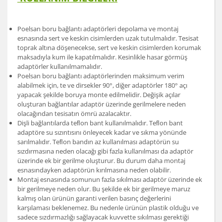
Poelsan boru bağlantı adaptörleri depolama ve montaj
esnasında sert ve keskin cisimlerden uzak tutulmalıdır. Tesisat
toprak altına döşenecekse, sert ve keskin cisimlerden korumak
maksadıyla kum ile kapatılmalıdır. Kesinlikle hasar görmüş
adaptörler kullanılmamalıdır.
Poelsan boru bağlantı adaptörlerinden maksimum verim
alabilmek için, te ve dirsekler 90°, diğer adaptörler 180° açı
yapacak şekilde boruya monte edilmelidir. Değişik açılar
oluşturan bağlantılar adaptör üzerinde gerilmelere neden
olacağından tesisatın ömrü azalacaktır.
Dişli bağlantılarda teﬂon bant kullanılmalıdır. Teﬂon bant
adaptöre su sızıntısını önleyecek kadar ve sıkma yönünde
sarılmalıdır. Teﬂon bandın az kullanılması adaptörün su
sızdırmasına neden olacağı gibi fazla kullanılması da adaptör
üzerinde ek bir gerilme oluşturur. Bu durum daha montaj
esnasındayken adaptörün kırılmasına neden olabilir.
Montaj esnasında somunun fazla sıkılması adaptör üzerinde ek
bir gerilmeye neden olur. Bu şekilde ek bir gerilmeye maruz
kalmış olan ürünün garanti verilen basınç değerlerini
karşılaması beklenemez. Bu nedenle ürünün plastik olduğu ve
sadece sızdırmazlığı sağlayacak kuvvette sıkılması gerektiği