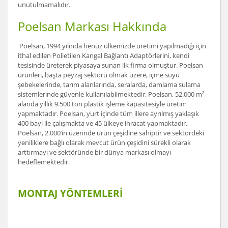
unutulmamalıdır.
Poelsan Markası Hakkında
Poelsan, 1994 yılında henüz ülkemizde üretimi yapılmadığı için
ithal edilen Polietilen Kangal Bağlantı Adaptörlerini, kendi
tesisinde üreterek piyasaya sunan ilk firma olmuştur. Poelsan
ürünleri, başta peyzaj sektörü olmak üzere, içme suyu
şebekelerinde, tarım alanlarında, seralarda, damlama sulama
sistemlerinde güvenle kullanılabilmektedir. Poelsan, 52.000 m²
alanda yıllık 9.500 ton plastik işleme kapasitesiyle üretim
yapmaktadır. Poelsan, yurt içinde tüm illere ayrılmış yaklaşık
400 bayi ile çalışmakta ve 45 ülkeye ihracat yapmaktadır.
Poelsan, 2.000’in üzerinde ürün çeşidine sahiptir ve sektördeki
yeniliklere bağlı olarak mevcut ürün çeşidini sürekli olarak
arttırmayı ve sektöründe bir dünya markası olmayı
hedeflemektedir.
MONTAJ YÖNTEMLERİ