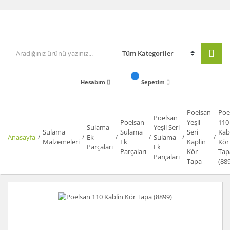
Hesabım
Sepetim
Poelsan
Poe
Poelsan
Poelsan
Yeşil
110
Sulama
Yeşil Seri
Sulama
Sulama
Seri
Kab
Anasayfa
Ek
Sulama
Malzemeleri
Ek
Kaplin
Kör
Parçaları
Ek
Parçaları
Kör
Tap
Parçaları
Tapa
(88