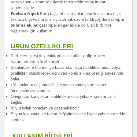
arıza yapan kısmın sökülerek tamir edilmesine imkan
tanımaktadır.
Poelsan Nipel:
Boru bağlantı elamanları nipeller, iki ucu dişli,
tek ucu dişli ve hortum uçlu olmak üzere farklı çeşitlere sahiptir.
Sulama ek parçası
nipelleri genellikle boruları birbirine
bağlamak için kullanılır.
ÜRÜN ÖZELLİKLERİ
Darbelere karşı dayanıklı, yüksek kaliteli polipropilen
hammaddeden üretilmiştir.
Borulardak
i ± 0.5 mm’ye kadar olan ölçü farklılıklarından veya
ovallikten oluşabilecek sorunları konik sıkma özelliği sayesinde
önler.
UV ışınlarını geçirmediği için yosunlanmaya ve bakteri
üremesine izin vermez.
Oringi tabii kauçuktan üretilmekte olup yüksek sızdırmazlık
sağlar.
İç yüzeyleri homojen ve gözeneksizdir.
Suyun kokusunu ve tadını değiştirebilecek hiçbir yabancı madde
içermez.
KULLANIM BİLGİLERİ