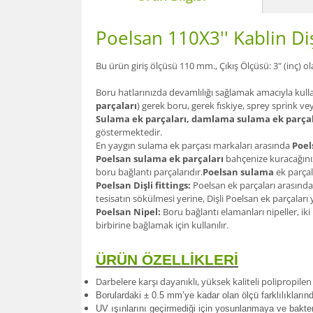
Poelsan 110X3'' Kablin Di
Bu ürün giriş ölçüsü 110 mm., Çıkış Ölçüsü: 3" (inç) ola
Boru hatlarınızda devamlılığı sağlamak amacıyla kull
parçaları
) gerek boru, gerek fıskiye, sprey sprink ve
Sulama ek parçaları, damlama sulama ek parçal
göstermektedir.
En yaygın sulama ek parçası markaları arasında
Poel
Poelsan sulama ek parçaları
bahçenize kuracağınız
boru bağlantı parçalarıdır.
Poelsan sulama
ek parçal
Poelsan Dişli fittings:
Poelsan ek parçaları arasında
tesisatın sökülmesi yerine, Dişli Poelsan ek parçalar
Poelsan Nipel:
Boru bağlantı elamanları nipeller, iki
birbirine bağlamak için kullanılır.
ÜRÜN ÖZELLİKLERİ
Darbelere karşı dayanıklı, yüksek kaliteli polipropil
Borulardak
i ± 0.5 mm’ye kadar olan ölçü farklılıkları
UV ışınlarını geçirmediği için yosunlanmaya ve bakte