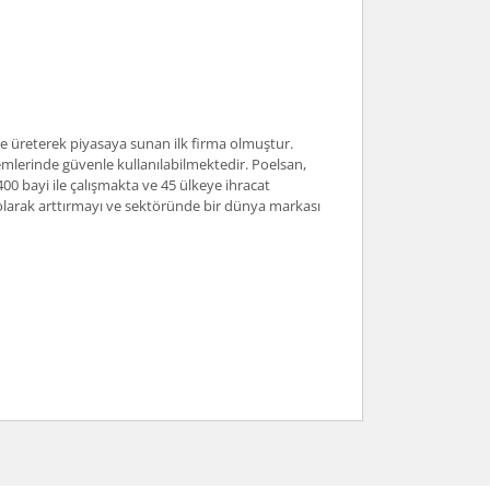
nde üreterek piyasaya sunan ilk firma olmuştur.
mlerinde güvenle kullanılabilmektedir. Poelsan,
400 bayi ile çalışmakta ve 45 ülkeye ihracat
i olarak arttırmayı ve sektöründe bir dünya markası
arafımıza iletebilirsiniz.