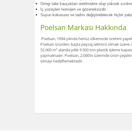
Oringi tabii kauçuktan üretilmekte olup yüksek sızdır
İç yüzeyleri homojen ve gözeneksizdir.
Suyun kokusunu ve tadını değiştirebilecek hiçbir ya
Poelsan Markası Hakkında
Poelsan, 1994 yılında henüz ülkemizde üretimi yapılma
Poelsan ürünleri, başta peyzaj sektörü olmak üzere, 
52.000 m² alanda yıllık 9.500 ton plastik işleme kapas
yapmaktadır. Poelsan, 2.000’in üzerinde ürün çeşidine
olmayı hedeflemektedir.
Bu ürünün fiyat bilgisi, resim, ürün açıklamalarınd
Görüş ve önerileriniz için teşekkür ederiz.