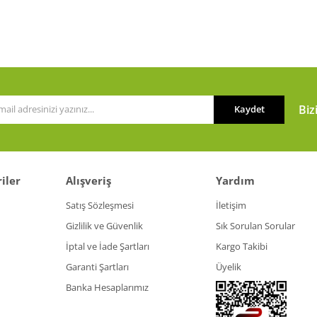
or.
Yorum Yaz
Biz
Kaydet
iler
Alışveriş
Yardım
Gönder
Satış Sözleşmesi
İletişim
Gizlilik ve Güvenlik
Sık Sorulan Sorular
İptal ve İade Şartları
Kargo Takibi
Garanti Şartları
Üyelik
Banka Hesaplarımız