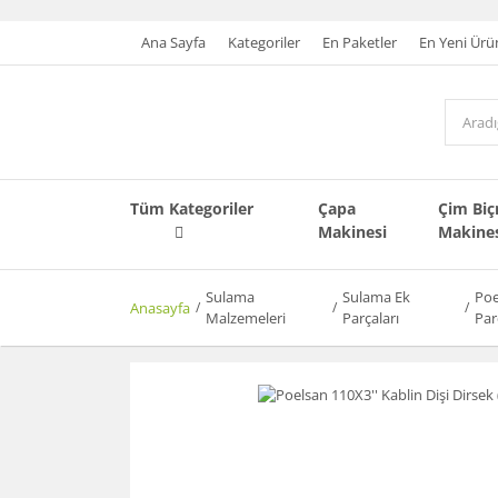
Ana Sayfa
Kategoriler
En Paketler
En Yeni Ürü
Tüm Kategoriler
Çapa
Çim Bi
Makinesi
Makine
Sulama
Sulama Ek
Poe
Anasayfa
Malzemeleri
Parçaları
Par