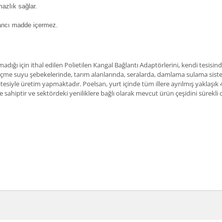
mazlık sağlar.
bancı madde içermez.
dığı için ithal edilen Polietilen Kangal Bağlantı Adaptörlerini, kendi tesisi
içme suyu şebekelerinde, tarım alanlarında, seralarda, damlama sulama siste
itesiyle üretim yapmaktadır. Poelsan, yurt içinde tüm illere ayrılmış yaklaşık 
 sahiptir ve sektördeki yeniliklere bağlı olarak mevcut ürün çeşidini sürekl
a ve diğer konularda yetersiz gördüğünüz noktaları öneri formunu kullanarak t
Bu ürüne ilk yorumu siz yapın!