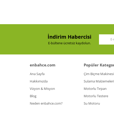
Ürün resmi kalitesiz, bozuk veya görüntülenemiy
Ürün açıklamasında eksik bilgiler bulunuyor.
Ürün bilgilerinde hatalar bulunuyor.
Ürün fiyatı diğer sitelerden daha pahalı.
İndirim Habercisi
Bu ürüne benzer farklı alternatifler olmalı.
E-bültene ücretsiz kaydolun.
enbahce.com
Popüler Kategor
Ana Sayfa
Çim Biçme Makinesi
Hakkımızda
Sulama Malzemeleri
Vizyon & Misyon
Motorlu Tırpan
Blog
Motorlu Testere
Neden enbahce.com?
Su Motoru