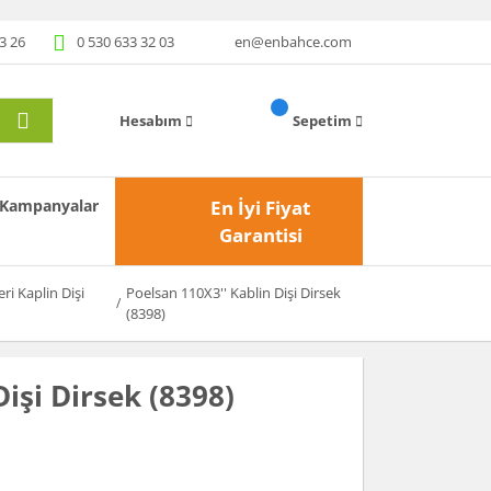
3 26
0 530 633 32 03
en@enbahce.com
Hesabım
Sepetim
Kampanyalar
En İyi Fiyat
Garantisi
eri Kaplin Dişi
Poelsan 110X3'' Kablin Dişi Dirsek
(8398)
işi Dirsek (8398)