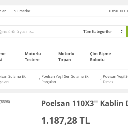
nler
En Fırsatlar
0 850 303 0
çme
Motorlu
Motorlu
Çim Biçme
si
Testere
Tırpan
Robotu
lsan Sulama Ek
Poelsan Yeşil Seri Sulama Ek
Poelsan Yeşil S
çaları
Parçaları
Dirsek
Poelsan 110X3'' Kablin D
1.187,28 TL