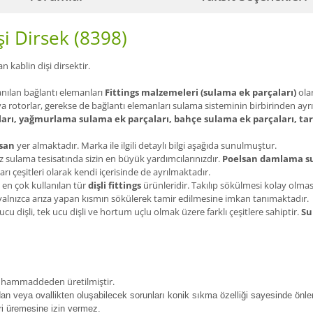
şi Dirsek (8398)
n kablin dişi dirsektir.
anılan bağlantı elemanları
Fittings malzemeleri (sulama ek parçaları)
olar
ya rotorlar, gerekse de bağlantı elemanları sulama sisteminin birbirinden ayrı
arı, yağmurlama sulama ek parçaları, bahçe sulama ek parçaları, ta
san
yer almaktadır. Marka ile ilgili detaylı bilgi aşağıda sunulmuştur.
 sulama tesisatında sizin en büyük yardımcılarınızdır.
Poelsan damlama su
arı çeşitleri olarak kendi içerisinde de ayrılmaktadır.
 en çok kullanılan tür
dişli fittings
ürünleridir. Takılıp sökülmesi kolay olma
ı yalnızca arıza yapan kısmın sökülerek tamir edilmesine imkan tanımaktadır.
 ucu dişli, tek ucu dişli ve hortum uçlu olmak üzere farklı çeşitlere sahiptir.
Su
en hammaddeden üretilmiştir.
ndan veya ovallikten oluşabilecek sorunları konik sıkma özelliği sayesinde önler
ri üremesine izin vermez.