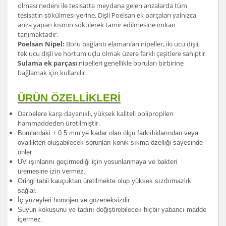
olması nedeni ile tesisatta meydana gelen arızalarda tüm
tesisatın sökülmesi yerine, Dişli Poelsan ek parçaları yalnızca
arıza yapan kısmın sökülerek tamir edilmesine imkan
tanımaktadır.
Poelsan Nipel:
Boru bağlantı elamanları nipeller, iki ucu dişli,
tek ucu dişli ve hortum uçlu olmak üzere farklı çeşitlere sahiptir.
Sulama ek parçası
nipelleri genellikle boruları birbirine
bağlamak için kullanılır.
ÜRÜN ÖZELLİKLERİ
Darbelere karşı dayanıklı, yüksek kaliteli polipropilen
hammaddeden üretilmiştir.
Borulardak
i ± 0.5 mm’ye kadar olan ölçü farklılıklarından veya
ovallikten oluşabilecek sorunları konik sıkma özelliği sayesinde
önler.
UV ışınlarını geçirmediği için yosunlanmaya ve bakteri
üremesine izin vermez.
Oringi tabii kauçuktan üretilmekte olup yüksek sızdırmazlık
sağlar.
İç yüzeyleri homojen ve gözeneksizdir.
Suyun kokusunu ve tadını değiştirebilecek hiçbir yabancı madde
içermez.