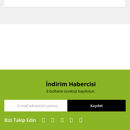
Bu ürünün fiyat bilgisi, resim, ürün açıklamalarında ve
diğer konularda yetersiz gördüğünüz noktaları öneri
Bu ürüne ilk yorumu siz yapın!
formunu kullanarak tarafımıza iletebilirsiniz.
Görüş ve önerileriniz için teşekkür ederiz.
Yorum Yaz
Ürün resmi kalitesiz, bozuk veya görüntülenemiyor.
Ürün açıklamasında eksik bilgiler bulunuyor.
Ürün bilgilerinde hatalar bulunuyor.
Ürün fiyatı diğer sitelerden daha pahalı.
Bu ürüne benzer farklı alternatifler olmalı.
İndirim Habercisi
E-bültene ücretsiz kaydolun.
Kaydet
Gönder
Bizi Takip Edin