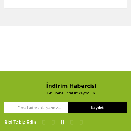
Bu ürünün fiyat bilgisi, resim, ürün açıklamalarında ve
diğer konularda yetersiz gördüğünüz noktaları öneri
Bu ürüne ilk yorumu siz yapın!
formunu kullanarak tarafımıza iletebilirsiniz.
Görüş ve önerileriniz için teşekkür ederiz.
Yorum Yaz
Ürün resmi kalitesiz, bozuk veya görüntülenemiyor.
Ürün açıklamasında eksik bilgiler bulunuyor.
Ürün bilgilerinde hatalar bulunuyor.
Ürün fiyatı diğer sitelerden daha pahalı.
Bu ürüne benzer farklı alternatifler olmalı.
İndirim Habercisi
E-bültene ücretsiz kaydolun.
Kaydet
Gönder
Bizi Takip Edin