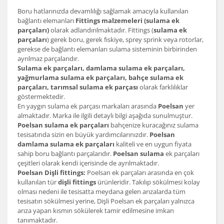
Boru hatlarınızda devamlılığı sağlamak amacıyla kullanılan
bağlantı elemanları
Fittings malzemeleri (sulama ek
parçaları)
olarak adlandırılmaktadır. Fittings (
sulama ek
parçaları
) gerek boru, gerek fıskiye, sprey sprink veya rotorlar,
gerekse de bağlantı elemanları sulama sisteminin birbirinden
ayrılmaz parçalarıdır.
Sulama ek parçaları, damlama sulama ek parçaları,
yağmurlama sulama ek parçaları, bahçe sulama ek
parçaları, tarımsal sulama ek parçası
olarak farklılıklar
göstermektedir.
En yaygın sulama ek parçası markaları arasında
Poelsan
yer
almaktadır. Marka ile ilgili detaylı bilgi aşağıda sunulmuştur.
Poelsan sulama ek parçaları
bahçenize kuracağınız sulama
tesisatında sizin en büyük yardımcılarınızdır.
Poelsan
damlama sulama ek parçaları
kaliteli ve en uygun fiyata
sahip boru bağlantı parçalarıdır.
Poelsan sulama
ek parçaları
çeşitleri olarak kendi içerisinde de ayrılmaktadır.
Poelsan Dişli fittings:
Poelsan ek parçaları arasında en çok
kullanılan tür
dişli fittings
ürünleridir. Takılıp sökülmesi kolay
olması nedeni ile tesisatta meydana gelen arızalarda tüm
tesisatın sökülmesi yerine, Dişli Poelsan ek parçaları yalnızca
arıza yapan kısmın sökülerek tamir edilmesine imkan
tanımaktadır.