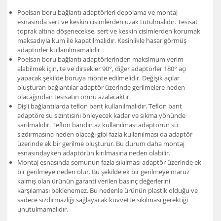
Poelsan boru bağlantı adaptörleri depolama ve montaj
esnasında sert ve keskin cisimlerden uzak tutulmalıdır. Tesisat
toprak altına döşenecekse, sert ve keskin cisimlerden korumak
maksadıyla kum ile kapatılmalıdır. Kesinlikle hasar görmüş
adaptörler kullanılmamalıdır.
Poelsan boru bağlantı adaptörlerinden maksimum verim
alabilmek için, te ve dirsekler 90°, diğer adaptörler 180° açı
yapacak şekilde boruya monte edilmelidir. Değişik açılar
oluşturan bağlantılar adaptör üzerinde gerilmelere neden
olacağından tesisatın ömrü azalacaktır.
Dişli bağlantılarda teﬂon bant kullanılmalıdır. Teﬂon bant
adaptöre su sızıntısını önleyecek kadar ve sıkma yönünde
sarılmalıdır. Teﬂon bandın az kullanılması adaptörün su
sızdırmasına neden olacağı gibi fazla kullanılması da adaptör
üzerinde ek bir gerilme oluşturur. Bu durum daha montaj
esnasındayken adaptörün kırılmasına neden olabilir.
Montaj esnasında somunun fazla sıkılması adaptör üzerinde ek
bir gerilmeye neden olur. Bu şekilde ek bir gerilmeye maruz
kalmış olan ürünün garanti verilen basınç değerlerini
karşılaması beklenemez. Bu nedenle ürünün plastik olduğu ve
sadece sızdırmazlığı sağlayacak kuvvette sıkılması gerektiği
unutulmamalıdır.