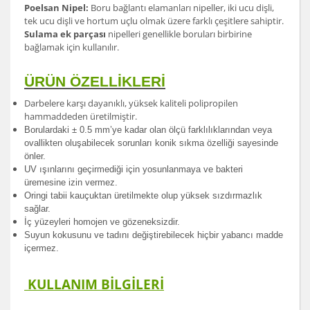
Poelsan Nipel:
Boru bağlantı elamanları nipeller, iki ucu dişli,
tek ucu dişli ve hortum uçlu olmak üzere farklı çeşitlere sahiptir.
Sulama ek parçası
nipelleri genellikle boruları birbirine
bağlamak için kullanılır.
ÜRÜN ÖZELLİKLERİ
Darbelere karşı dayanıklı, yüksek kaliteli polipropilen
hammaddeden üretilmiştir.
Borulardak
i ± 0.5 mm’ye kadar olan ölçü farklılıklarından veya
ovallikten oluşabilecek sorunları konik sıkma özelliği sayesinde
önler.
UV ışınlarını geçirmediği için yosunlanmaya ve bakteri
üremesine izin vermez.
Oringi tabii kauçuktan üretilmekte olup yüksek sızdırmazlık
sağlar.
İç yüzeyleri homojen ve gözeneksizdir.
Suyun kokusunu ve tadını değiştirebilecek hiçbir yabancı madde
içermez.
KULLANIM BİLGİLERİ