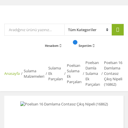
Hesabım
Sepetim
Poelsan
Poelsan 16
Poelsan
Sulama
Damla
Damlama
Sulama
Sulama
Anasayfa
Ek
Sulama
Contasız
Malzemeleri
Ek
Parçaları
Ek
Çıkış Nipeli
Parçaları
Parçaları
(16862)