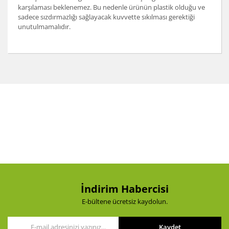
karşılaması beklenemez. Bu nedenle ürünün plastik olduğu ve
sadece sızdırmazlığı sağlayacak kuvvette sıkılması gerektiği
unutulmamalıdır.
Bu ürünün fiyat bilgisi, resim, ürün açıklamalarında ve
diğer konularda yetersiz gördüğünüz noktaları öneri
Bu ürüne ilk yorumu siz yapın!
formunu kullanarak tarafımıza iletebilirsiniz.
Görüş ve önerileriniz için teşekkür ederiz.
Yorum Yaz
Ürün resmi kalitesiz, bozuk veya görüntülenemiyor.
Ürün açıklamasında eksik bilgiler bulunuyor.
Ürün bilgilerinde hatalar bulunuyor.
Ürün fiyatı diğer sitelerden daha pahalı.
Bu ürüne benzer farklı alternatifler olmalı.
İndirim Habercisi
E-bültene ücretsiz kaydolun.
Kaydet