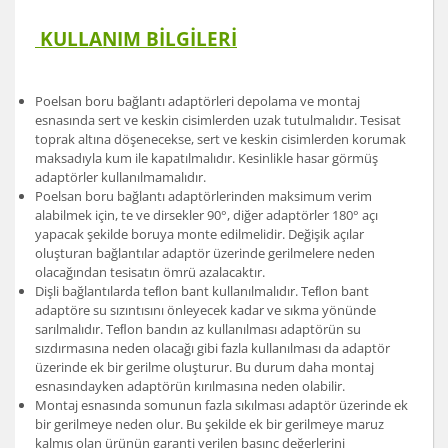
KULLANIM BİLGİLERİ
Poelsan boru bağlantı adaptörleri depolama ve montaj
esnasında sert ve keskin cisimlerden uzak tutulmalıdır. Tesisat
toprak altına döşenecekse, sert ve keskin cisimlerden korumak
maksadıyla kum ile kapatılmalıdır. Kesinlikle hasar görmüş
adaptörler kullanılmamalıdır.
Poelsan boru bağlantı adaptörlerinden maksimum verim
alabilmek için, te ve dirsekler 90°, diğer adaptörler 180° açı
yapacak şekilde boruya monte edilmelidir. Değişik açılar
oluşturan bağlantılar adaptör üzerinde gerilmelere neden
olacağından tesisatın ömrü azalacaktır.
Dişli bağlantılarda teﬂon bant kullanılmalıdır. Teﬂon bant
adaptöre su sızıntısını önleyecek kadar ve sıkma yönünde
sarılmalıdır. Teﬂon bandın az kullanılması adaptörün su
sızdırmasına neden olacağı gibi fazla kullanılması da adaptör
üzerinde ek bir gerilme oluşturur. Bu durum daha montaj
esnasındayken adaptörün kırılmasına neden olabilir.
Montaj esnasında somunun fazla sıkılması adaptör üzerinde ek
bir gerilmeye neden olur. Bu şekilde ek bir gerilmeye maruz
kalmış olan ürünün garanti verilen basınç değerlerini