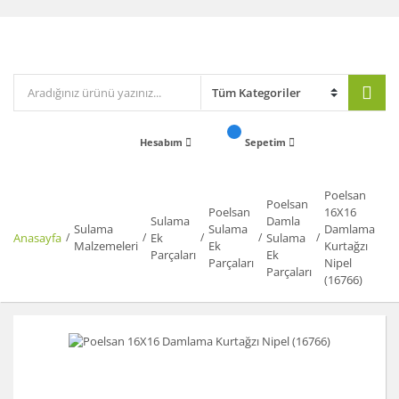
Hesabım
Sepetim
Poelsan
Poelsan
Poelsan
16X16
Sulama
Damla
Sulama
Sulama
Damlama
Anasayfa
Ek
Sulama
Malzemeleri
Ek
Kurtağzı
Parçaları
Ek
Parçaları
Nipel
Parçaları
(16766)