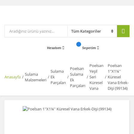
Hesabım
Sepetim
Poelsan
Poelsan
Poelsan
Sulama
Yeşil
1''X1¼''
Sulama
Sulama
Anasayfa
Ek
Seri
Küresel
Malzemeleri
Ek
Parçaları
Küresel
Vana Erkek-
Parçaları
Vana
Dişi (99134)