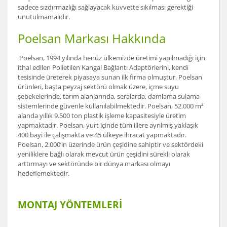
sadece sızdırmazlığı sağlayacak kuvvette sıkılması gerektiği
unutulmamalıdır.
Poelsan Markası Hakkında
Poelsan, 1994 yılında henüz ülkemizde üretimi yapılmadığı için
ithal edilen Polietilen Kangal Bağlantı Adaptörlerini, kendi
tesisinde üreterek piyasaya sunan ilk firma olmuştur. Poelsan
ürünleri, başta peyzaj sektörü olmak üzere, içme suyu
şebekelerinde, tarım alanlarında, seralarda, damlama sulama
sistemlerinde güvenle kullanılabilmektedir. Poelsan, 52.000 m²
alanda yıllık 9.500 ton plastik işleme kapasitesiyle üretim
yapmaktadır. Poelsan, yurt içinde tüm illere ayrılmış yaklaşık
400 bayi ile çalışmakta ve 45 ülkeye ihracat yapmaktadır.
Poelsan, 2.000’in üzerinde ürün çeşidine sahiptir ve sektördeki
yeniliklere bağlı olarak mevcut ürün çeşidini sürekli olarak
arttırmayı ve sektöründe bir dünya markası olmayı
hedeflemektedir.
MONTAJ YÖNTEMLERİ