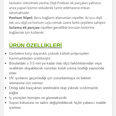
tesisatın sökülmesi yerine, Dişli Poelsan ek parçaları yalnızca
arıza yapan kısmın sökülerek tamir edilmesine imkan
tanımaktadır.
Poelsan Nipel:
Boru bağlantı elamanları nipeller, iki ucu dişli,
tek ucu dişli ve hortum uçlu olmak üzere farklı çeşitlere sahiptir.
Sulama ek parçası
nipelleri genellikle boruları birbirine
bağlamak için kullanılır.
ÜRÜN ÖZELLİKLERİ
Darbelere karşı dayanıklı, yüksek kaliteli polipropilen
hammaddeden üretilmiştir.
Borulardak
i ± 0.5 mm’ye kadar olan ölçü farklılıklarından veya
ovallikten oluşabilecek sorunları konik sıkma özelliği sayesinde
önler.
UV ışınlarını geçirmediği için yosunlanmaya ve bakteri
üremesine izin vermez.
Oringi tabii kauçuktan üretilmekte olup yüksek sızdırmazlık
sağlar.
İç yüzeyleri homojen ve gözeneksizdir.
Suyun kokusunu ve tadını değiştirebilecek hiçbir yabancı madde
içermez.