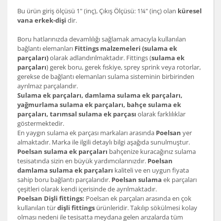
Bu ürün giriş ölçüsü 1" (inç), Çıkış Ölçüsü: 1¼" (inç) olan
küresel
vana erkek-dişi
dir.
Boru hatlarınızda devamlılığı sağlamak amacıyla kullanılan
bağlantı elemanları
Fittings malzemeleri (sulama ek
parçaları)
olarak adlandırılmaktadır. Fittings (
sulama ek
parçaları
) gerek boru, gerek fıskiye, sprey sprink veya rotorlar,
gerekse de bağlantı elemanları sulama sisteminin birbirinden
ayrılmaz parçalarıdır.
Sulama ek parçaları, damlama sulama ek parçaları,
yağmurlama sulama ek parçaları, bahçe sulama ek
parçaları, tarımsal sulama ek parçası
olarak farklılıklar
göstermektedir.
En yaygın sulama ek parçası markaları arasında
Poelsan
yer
almaktadır. Marka ile ilgili detaylı bilgi aşağıda sunulmuştur.
Poelsan sulama ek parçaları
bahçenize kuracağınız sulama
tesisatında sizin en büyük yardımcılarınızdır.
Poelsan
damlama sulama ek parçaları
kaliteli ve en uygun fiyata
sahip boru bağlantı parçalarıdır.
Poelsan sulama
ek parçaları
çeşitleri olarak kendi içerisinde de ayrılmaktadır.
Poelsan Dişli fittings:
Poelsan ek parçaları arasında en çok
kullanılan tür
dişli fittings
ürünleridir. Takılıp sökülmesi kolay
olması nedeni ile tesisatta meydana gelen arızalarda tüm