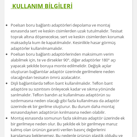
KULLANIM BİLGİLERİ
Poelsan boru bağlantı adaptörleri depolama ve montaj
esnasında sert ve keskin cisimlerden uzak tutulmalıdır. Tesisat
toprak altına döşenecekse, sert ve keskin cisimlerden korumak
maksadıyla kum ile kapatılmalıdır. Kesinlikle hasar görmüş
adaptörler kullanılmamalıdır.
Poelsan boru bağlantı adaptörlerinden maksimum verim
alabilmek için, te ve dirsekler 90°, diğer adaptörler 180° açı
yapacak şekilde boruya monte edilmelidir. Değişik açılar
oluşturan bağlantılar adaptör üzerinde gerilmelere neden
olacağından tesisatın ömrü azalacaktır.
Dişli bağlantılarda teﬂon bant kullanılmalıdır. Teﬂon bant
adaptöre su sızıntısını önleyecek kadar ve sıkma yönünde
sarılmalıdır. Teﬂon bandın az kullanılması adaptörün su
sızdırmasına neden olacağı gibi fazla kullanılması da adaptör
üzerinde ek bir gerilme oluşturur. Bu durum daha montaj
esnasındayken adaptörün kırılmasına neden olabilir.
Montaj esnasında somunun fazla sıkılması adaptör üzerinde ek
bir gerilmeye neden olur. Bu şekilde ek bir gerilmeye maruz
kalmış olan ürünün garanti verilen basınç değerlerini
karşılaması beklenemez. Bu nedenle ürünün plastik olduğu ve