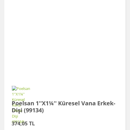
Poelsan 1''X1¼'' Küresel Vana Erkek-
Dişi (99134)
374,05 TL