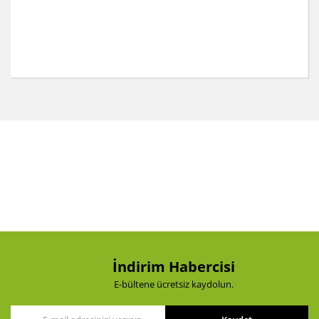
Bu ürünün fiyat bilgisi, resim, ürün açıklamalarında ve
diğer konularda yetersiz gördüğünüz noktaları öneri
Bu ürüne ilk yorumu siz yapın!
formunu kullanarak tarafımıza iletebilirsiniz.
Görüş ve önerileriniz için teşekkür ederiz.
Yorum Yaz
Ürün resmi kalitesiz, bozuk veya görüntülenemiyor.
Ürün açıklamasında eksik bilgiler bulunuyor.
Ürün bilgilerinde hatalar bulunuyor.
Ürün fiyatı diğer sitelerden daha pahalı.
Bu ürüne benzer farklı alternatifler olmalı.
İndirim Habercisi
E-bültene ücretsiz kaydolun.