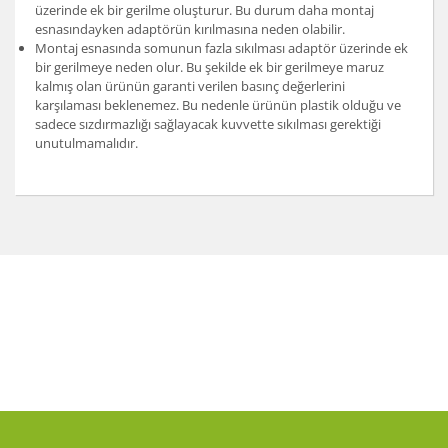
üzerinde ek bir gerilme oluşturur. Bu durum daha montaj
esnasındayken adaptörün kırılmasına neden olabilir.
Montaj esnasında somunun fazla sıkılması adaptör üzerinde ek
bir gerilmeye neden olur. Bu şekilde ek bir gerilmeye maruz
kalmış olan ürünün garanti verilen basınç değerlerini
karşılaması beklenemez. Bu nedenle ürünün plastik olduğu ve
sadece sızdırmazlığı sağlayacak kuvvette sıkılması gerektiği
unutulmamalıdır.
Bu ürünün fiyat bilgisi, resim, ürün açıklamalarında ve
diğer konularda yetersiz gördüğünüz noktaları öneri
Bu ürüne ilk yorumu siz yapın!
formunu kullanarak tarafımıza iletebilirsiniz.
Görüş ve önerileriniz için teşekkür ederiz.
Yorum Yaz
Ürün resmi kalitesiz, bozuk veya görüntülenemiyor.
Ürün açıklamasında eksik bilgiler bulunuyor.
Ürün bilgilerinde hatalar bulunuyor.
Ürün fiyatı diğer sitelerden daha pahalı.
Bu ürüne benzer farklı alternatifler olmalı.