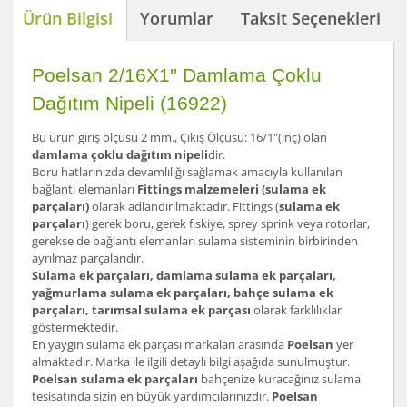
Ürün Bilgisi
Yorumlar
Taksit Seçenekleri
Poelsan 2/16X1'' Damlama Çoklu
Dağıtım Nipeli (16922)
Bu ürün giriş ölçüsü 2 mm., Çıkış Ölçüsü: 16/1"(inç) olan
damlama çoklu dağıtım nipeli
dir.
Boru hatlarınızda devamlılığı sağlamak amacıyla kullanılan
bağlantı elemanları
Fittings malzemeleri (sulama ek
parçaları)
olarak adlandırılmaktadır. Fittings (
sulama ek
parçaları
) gerek boru, gerek fıskiye, sprey sprink veya rotorlar,
gerekse de bağlantı elemanları sulama sisteminin birbirinden
ayrılmaz parçalarıdır.
Sulama ek parçaları, damlama sulama ek parçaları,
yağmurlama sulama ek parçaları, bahçe sulama ek
parçaları, tarımsal sulama ek parçası
olarak farklılıklar
göstermektedir.
En yaygın sulama ek parçası markaları arasında
Poelsan
yer
almaktadır. Marka ile ilgili detaylı bilgi aşağıda sunulmuştur.
Poelsan sulama ek parçaları
bahçenize kuracağınız sulama
tesisatında sizin en büyük yardımcılarınızdır.
Poelsan