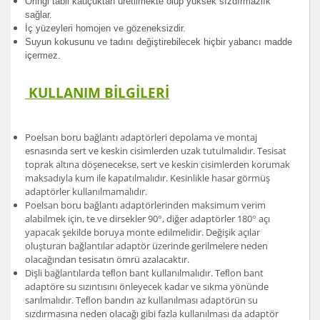
Oringi tabii kauçuktan üretilmekte olup yüksek sızdırmazlık
sağlar.
İç yüzeyleri homojen ve gözeneksizdir.
Suyun kokusunu ve tadını değiştirebilecek hiçbir yabancı madde
içermez.
KULLANIM BİLGİLERİ
Poelsan boru bağlantı adaptörleri depolama ve montaj
esnasında sert ve keskin cisimlerden uzak tutulmalıdır. Tesisat
toprak altına döşenecekse, sert ve keskin cisimlerden korumak
maksadıyla kum ile kapatılmalıdır. Kesinlikle hasar görmüş
adaptörler kullanılmamalıdır.
Poelsan boru bağlantı adaptörlerinden maksimum verim
alabilmek için, te ve dirsekler 90°, diğer adaptörler 180° açı
yapacak şekilde boruya monte edilmelidir. Değişik açılar
oluşturan bağlantılar adaptör üzerinde gerilmelere neden
olacağından tesisatın ömrü azalacaktır.
Dişli bağlantılarda teﬂon bant kullanılmalıdır. Teﬂon bant
adaptöre su sızıntısını önleyecek kadar ve sıkma yönünde
sarılmalıdır. Teﬂon bandın az kullanılması adaptörün su
sızdırmasına neden olacağı gibi fazla kullanılması da adaptör