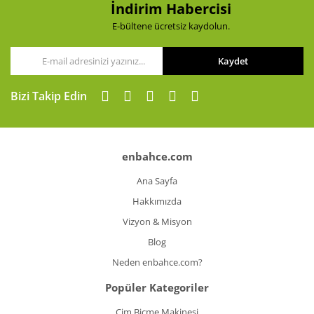
İndirim Habercisi
E-bültene ücretsiz kaydolun.
Kaydet
Gönder
Bizi Takip Edin
enbahce.com
Ana Sayfa
Hakkımızda
Vizyon & Misyon
Blog
Neden enbahce.com?
Popüler Kategoriler
Çim Biçme Makinesi