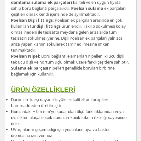
damlama sulama ek parçaları
kaliteli ve en uygun fiyata
sahip boru bağlantı parçalarıdır.
Poelsan sulama
ek parçaları
çeşitleri olarak kendi içerisinde de ayrılmaktadır.
Poelsan Dişli fittings:
Poelsan ek parçaları arasında en çok
kullanılan tür
dişli fittings
ürünleridir. Takılıp sökülmesi kolay
olması nedeni ile tesisatta meydana gelen arızalarda tüm
tesisatın sökülmesi yerine, Dişli Poelsan ek parçaları yalnızca
arıza yapan kısmın sökülerek tamir edilmesine imkan
tanımaktadır.
Poelsan Nipel:
Boru bağlantı elamanları nipeller, iki ucu dişli,
tek ucu dişli ve hortum uçlu olmak üzere farklı çeşitlere sahiptir.
Sulama ek parçası
nipelleri genellikle boruları birbirine
bağlamak için kullanılır.
ÜRÜN ÖZELLİKLERİ
Darbelere karşı dayanıklı, yüksek kaliteli polipropilen
hammaddeden üretilmiştir.
Borulardak
i ± 0.5 mm’ye kadar olan ölçü farklılıklarından veya
ovallikten oluşabilecek sorunları konik sıkma özelliği sayesinde
önler.
UV ışınlarını geçirmediği için yosunlanmaya ve bakteri
üremesine izin vermez.