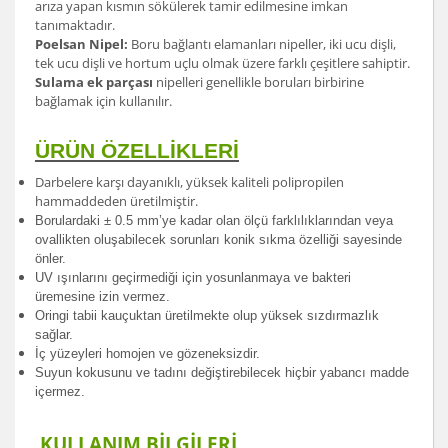
arıza yapan kısmın sökülerek tamir edilmesine imkan
tanımaktadır.
Poelsan Nipel:
Boru bağlantı elamanları nipeller, iki ucu dişli,
tek ucu dişli ve hortum uçlu olmak üzere farklı çeşitlere sahiptir.
Sulama ek parçası
nipelleri genellikle boruları birbirine
bağlamak için kullanılır.
ÜRÜN ÖZELLİKLERİ
Darbelere karşı dayanıklı, yüksek kaliteli polipropilen
hammaddeden üretilmiştir.
Borulardak
i ± 0.5 mm’ye kadar olan ölçü farklılıklarından veya
ovallikten oluşabilecek sorunları konik sıkma özelliği sayesinde
önler.
UV ışınlarını geçirmediği için yosunlanmaya ve bakteri
üremesine izin vermez.
Oringi tabii kauçuktan üretilmekte olup yüksek sızdırmazlık
sağlar.
İç yüzeyleri homojen ve gözeneksizdir.
Suyun kokusunu ve tadını değiştirebilecek hiçbir yabancı madde
içermez.
KULLANIM BİLGİLERİ