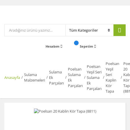
Hesabım
Sepetim
Poelsan
Poe
Poelsan
Poelsan
Yeşil
20
Sulama
Yeşil Seri
Sulama
Sulama
Seri
Kab
Anasayfa
Ek
Sulama
Malzemeleri
Ek
Kaplin
Kör
Parçaları
Ek
Parçaları
Kör
Tap
Parçaları
Tapa
(88