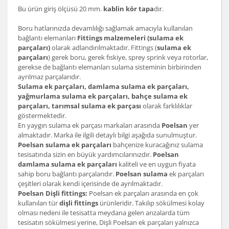
Bu ürün giriş ölçüsü 20 mm.
kablin kör tapa
dır.
Boru hatlarınızda devamlılığı sağlamak amacıyla kullanılan
bağlantı elemanları
Fittings malzemeleri (sulama ek
parçaları)
olarak adlandırılmaktadır. Fittings (
sulama ek
parçaları
) gerek boru, gerek fıskiye, sprey sprink veya rotorlar,
gerekse de bağlantı elemanları sulama sisteminin birbirinden
ayrılmaz parçalarıdır.
Sulama ek parçaları, damlama sulama ek parçaları,
yağmurlama sulama ek parçaları, bahçe sulama ek
parçaları, tarımsal sulama ek parçası
olarak farklılıklar
göstermektedir.
En yaygın sulama ek parçası markaları arasında
Poelsan
yer
almaktadır. Marka ile ilgili detaylı bilgi aşağıda sunulmuştur.
Poelsan sulama ek parçaları
bahçenize kuracağınız sulama
tesisatında sizin en büyük yardımcılarınızdır.
Poelsan
damlama sulama ek parçaları
kaliteli ve en uygun fiyata
sahip boru bağlantı parçalarıdır.
Poelsan sulama
ek parçaları
çeşitleri olarak kendi içerisinde de ayrılmaktadır.
Poelsan Dişli fittings:
Poelsan ek parçaları arasında en çok
kullanılan tür
dişli fittings
ürünleridir. Takılıp sökülmesi kolay
olması nedeni ile tesisatta meydana gelen arızalarda tüm
tesisatın sökülmesi yerine, Dişli Poelsan ek parçaları yalnızca