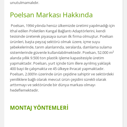
unutulmamalıdır.
Poelsan Markası Hakkında
Poelsan, 1994 yılında henüz ülkemizde üretimi yapılmadığı için
ithal edilen Polietilen Kangal Bağlantı Adaptörlerini, kendi
tesisinde üreterek piyasaya sunan ilk firma olmuştur. Poelsan
ürünleri, başta peyzaj sektörü olmak üzere, içme suyu
şebekelerinde, tarım alanlarında, seralarda, damlama sulama
sistemlerinde güvenle kullanılabilmektedir. Poelsan, 52.000 m²
alanda yıllık 9.500 ton plastik işleme kapasitesiyle üretim
yapmaktadır. Poelsan, yurt içinde tüm illere ayrılmış yaklaşık
400 bayi ile çalışmakta ve 45 ülkeye ihracat yapmaktadır.
Poelsan, 2.000’in üzerinde ürün çeşidine sahiptir ve sektördeki
yeniliklere bağlı olarak mevcut ürün çeşidini sürekli olarak
arttırmayı ve sektöründe bir dünya markası olmayı
hedeflemektedir.
MONTAJ YÖNTEMLERİ