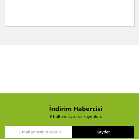
Bu ürünün fiyat bilgisi, resim, ürün açıklamalarında ve
diğer konularda yetersiz gördüğünüz noktaları öneri
Bu ürüne ilk yorumu siz yapın!
formunu kullanarak tarafımıza iletebilirsiniz.
Görüş ve önerileriniz için teşekkür ederiz.
Yorum Yaz
Ürün resmi kalitesiz, bozuk veya görüntülenemiyor.
Ürün açıklamasında eksik bilgiler bulunuyor.
Ürün bilgilerinde hatalar bulunuyor.
Ürün fiyatı diğer sitelerden daha pahalı.
Bu ürüne benzer farklı alternatifler olmalı.
İndirim Habercisi
E-bültene ücretsiz kaydolun.
Kaydet