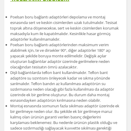
Poelsan boru bağlantı adaptörleri depolama ve montaj
esnasında sert ve keskin cisimlerden uzak tutulmalıdır. Tesisat
toprak altına döşenecekse, sert ve keskin cisimlerden korumak
maksadıyla kum ile kapatılmalıdır. Kesinlikle hasar görmüş
adaptörler kullanılmamalıdır.
Poelsan boru bağlantı adaptörlerinden maksimum verim
alabilmek için, te ve dirsekler 90°, diğer adaptörler 180° açı
yapacak şekilde boruya monte edilmelidir. Değişik açılar
oluşturan bağlantılar adaptör üzerinde gerilmelere neden
olacağından tesisatın ömrü azalacaktır.
Dişli bağlantılarda teﬂon bant kullanılmalıdır. Teﬂon bant
adaptöre su sızıntısını önleyecek kadar ve sıkma yönünde
sarılmalıdır. Teﬂon bandın az kullanılması adaptörün su
sızdırmasına neden olacağı gibi fazla kullanılması da adaptör
üzerinde ek bir gerilme oluşturur. Bu durum daha montaj
esnasındayken adaptörün kırılmasına neden olabilir.
Montaj esnasında somunun fazla sıkılması adaptör üzerinde ek
bir gerilmeye neden olur. Bu şekilde ek bir gerilmeye maruz
kalmış olan ürünün garanti verilen basınç değerlerini
karşılaması beklenemez. Bu nedenle ürünün plastik olduğu ve
sadece sızdırmazlığı sağlayacak kuvvette sıkılması gerektiği