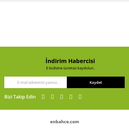
Bu ürüne ilk yorumu siz yapın!
formunu kullanarak tarafımıza iletebilirsiniz.
Görüş ve önerileriniz için teşekkür ederiz.
Yorum Yaz
Ürün resmi kalitesiz, bozuk veya görüntülenemiyor.
Ürün açıklamasında eksik bilgiler bulunuyor.
Ürün bilgilerinde hatalar bulunuyor.
Ürün fiyatı diğer sitelerden daha pahalı.
Bu ürüne benzer farklı alternatifler olmalı.
İndirim Habercisi
E-bültene ücretsiz kaydolun.
Kaydet
Gönder
Bizi Takip Edin
enbahce.com