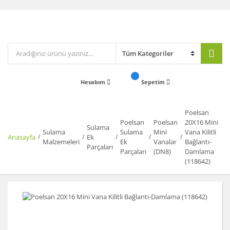
Hesabım
Sepetim
Poelsan
Poelsan
Poelsan
20X16 Mini
Sulama
Sulama
Sulama
Mini
Vana Kilitli
Anasayfa
Ek
Malzemeleri
Ek
Vanalar
Bağlantı-
Parçaları
Parçaları
(DN8)
Damlama
(118642)