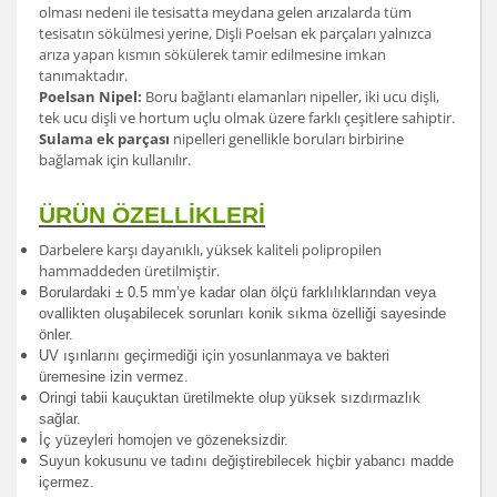
olması nedeni ile tesisatta meydana gelen arızalarda tüm
tesisatın sökülmesi yerine, Dişli Poelsan ek parçaları yalnızca
arıza yapan kısmın sökülerek tamir edilmesine imkan
tanımaktadır.
Poelsan Nipel:
Boru bağlantı elamanları nipeller, iki ucu dişli,
tek ucu dişli ve hortum uçlu olmak üzere farklı çeşitlere sahiptir.
Sulama ek parçası
nipelleri genellikle boruları birbirine
bağlamak için kullanılır.
ÜRÜN ÖZELLİKLERİ
Darbelere karşı dayanıklı, yüksek kaliteli polipropilen
hammaddeden üretilmiştir.
Borulardak
i ± 0.5 mm’ye kadar olan ölçü farklılıklarından veya
ovallikten oluşabilecek sorunları konik sıkma özelliği sayesinde
önler.
UV ışınlarını geçirmediği için yosunlanmaya ve bakteri
üremesine izin vermez.
Oringi tabii kauçuktan üretilmekte olup yüksek sızdırmazlık
sağlar.
İç yüzeyleri homojen ve gözeneksizdir.
Suyun kokusunu ve tadını değiştirebilecek hiçbir yabancı madde
içermez.