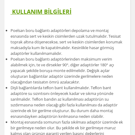
KULLANIM BİLGİLERİ
Poelsan boru bağlantı adaptörleri depolama ve montaj
esnasında sert ve keskin cisimlerden uzak tutulmalıdır. Tesisat
toprak altına döşenecekse, sert ve keskin cisimlerden korumak
maksadıyla kum ile kapatılmalıdır. Kesinlikle hasar görmüş
adaptörler kullanılmamalıdır.
Poelsan boru bağlantı adaptörlerinden maksimum verim
alabilmek için, te ve dirsekler 90°, diğer adaptörler 180° açı
yapacak şekilde boruya monte edilmelidir. Değişik açılar
oluşturan bağlantılar adaptör üzerinde gerilmelere neden
olacağından tesisatın ömrü azalacaktır.
Dişli bağlantılarda teﬂon bant kullanılmalıdır. Teﬂon bant
adaptöre su sızıntısını önleyecek kadar ve sıkma yönünde
sarılmalıdır. Teﬂon bandın az kullanılması adaptörün su
sızdırmasına neden olacağı gibi fazla kullanılması da adaptör
üzerinde ek bir gerilme oluşturur. Bu durum daha montaj
esnasındayken adaptörün kırılmasına neden olabilir.
Montaj esnasında somunun fazla sıkılması adaptör üzerinde ek
bir gerilmeye neden olur. Bu şekilde ek bir gerilmeye maruz
kalmış olan ürünün garanti verilen basınç değerlerini