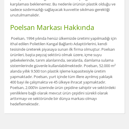
karşılaması beklenemez. Bu nedenle ürünün plastik olduğu ve
sadece sızdırmazlığı sağlayacak kuvvette sıkılması gerektiği
unutulmamalıdır.
Poelsan Markası Hakkında
Poelsan, 1994 yılında henüz ülkemizde üretimi yapılmadığı için
ithal edilen Polietilen Kangal Bağlantı Adaptörlerini, kendi
tesisinde üreterek piyasaya sunan ilk firma olmuştur. Poelsan
ürünleri, başta peyzaj sektörü olmak üzere, içme suyu
şebekelerinde, tarım alanlarında, seralarda, damlama sulama
sistemlerinde güvenle kullanılabilmektedir. Poelsan, 52.000 m²
alanda yıllık 9.500 ton plastik işleme kapasitesiyle üretim
yapmaktadır. Poelsan, yurt içinde tüm illere ayrılmış yaklaşık
400 bayi ile çalışmakta ve 45 ülkeye ihracat yapmaktadır.
Poelsan, 2.000’in üzerinde ürün çeşidine sahiptir ve sektördeki
yeniliklere bağlı olarak mevcut ürün çeşidini sürekli olarak
arttırmayı ve sektöründe bir dünya markası olmayı
hedeflemektedir.
Bu ürünün fiyat bilgisi, resim, ürün açıklamalarında ve
diğer konularda yetersiz gördüğünüz noktaları öneri