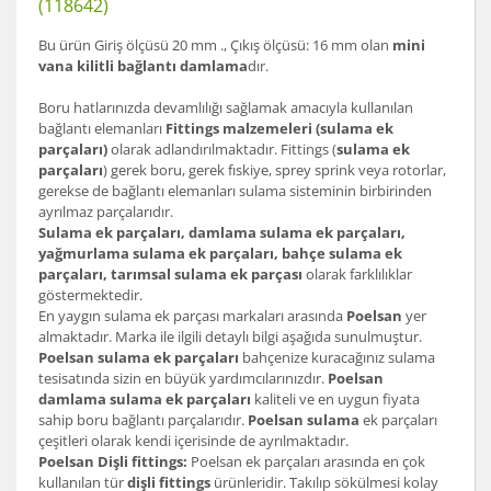
(118642)
Bu ürün Giriş ölçüsü 20 mm ., Çıkış ölçüsü: 16 mm olan
mini
vana kilitli bağlantı damlama
dır.
Boru hatlarınızda devamlılığı sağlamak amacıyla kullanılan
bağlantı elemanları
Fittings malzemeleri (sulama ek
parçaları)
olarak adlandırılmaktadır. Fittings (
sulama ek
parçaları
) gerek boru, gerek fıskiye, sprey sprink veya rotorlar,
gerekse de bağlantı elemanları sulama sisteminin birbirinden
ayrılmaz parçalarıdır.
Sulama ek parçaları, damlama sulama ek parçaları,
yağmurlama sulama ek parçaları, bahçe sulama ek
parçaları, tarımsal sulama ek parçası
olarak farklılıklar
göstermektedir.
En yaygın sulama ek parçası markaları arasında
Poelsan
yer
almaktadır. Marka ile ilgili detaylı bilgi aşağıda sunulmuştur.
Poelsan sulama ek parçaları
bahçenize kuracağınız sulama
tesisatında sizin en büyük yardımcılarınızdır.
Poelsan
damlama sulama ek parçaları
kaliteli ve en uygun fiyata
sahip boru bağlantı parçalarıdır.
Poelsan sulama
ek parçaları
çeşitleri olarak kendi içerisinde de ayrılmaktadır.
Poelsan Dişli fittings:
Poelsan ek parçaları arasında en çok
kullanılan tür
dişli fittings
ürünleridir. Takılıp sökülmesi kolay