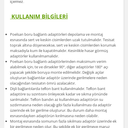
içermez.
KULLANIM BİLGİLERİ
Poelsan boru bağlantı adaptörleri depolama ve montaj
esnasında sert ve keskin cisimlerden uzak tutulmalıdır. Tesisat
toprak altına döşenecekse, sert ve keskin cisimlerden korumak
maksadıyla kum ile kapatılmalıdır. Kesinlikle hasar görmüş
adaptörler kullanılmamalıdır.
Poelsan boru bağlantı adaptörlerinden maksimum verim
alabilmek için, te ve dirsekler 90°, diğer adaptörler 180° açı
yapacak şekilde boruya monte edilmelidir. Değişik açılar
oluşturan bağlantılar adaptör üzerinde gerilmelere neden
olacağından tesisatın ömrü azalacaktır.
Dişli bağlantılarda teﬂon bant kullanılmalıdır. Teﬂon bant
adaptöre su sızıntısını önleyecek kadar ve sıkma yönünde
sarılmalıdır. Teﬂon bandın az kullanılması adaptörün su
sızdırmasına neden olacağı gibi fazla kullanılması da adaptör
üzerinde ek bir gerilme oluşturur. Bu durum daha montaj
esnasındayken adaptörün kırılmasına neden olabilir.
Montaj esnasında somunun fazla sıkılması adaptör üzerinde ek
bir gerilmeye neden olur. Bu şekilde ek bir gerilmeye maruz