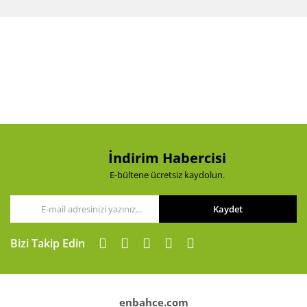
diğer konularda yetersiz gördüğünüz noktaları öneri
Bu ürüne ilk yorumu siz yapın!
formunu kullanarak tarafımıza iletebilirsiniz.
Görüş ve önerileriniz için teşekkür ederiz.
Yorum Yaz
Ürün resmi kalitesiz, bozuk veya görüntülenemiyor.
Ürün açıklamasında eksik bilgiler bulunuyor.
Ürün bilgilerinde hatalar bulunuyor.
Ürün fiyatı diğer sitelerden daha pahalı.
Bu ürüne benzer farklı alternatifler olmalı.
İndirim Habercisi
E-bültene ücretsiz kaydolun.
Kaydet
Gönder
Bizi Takip Edin
enbahce.com