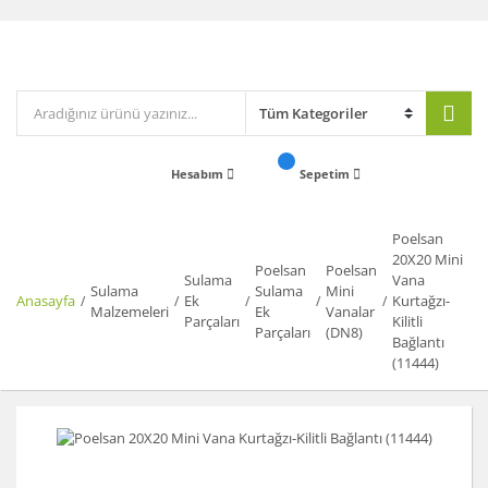
Hesabım
Sepetim
Poelsan
20X20 Mini
Poelsan
Poelsan
Sulama
Vana
Sulama
Sulama
Mini
Anasayfa
Ek
Kurtağzı-
Malzemeleri
Ek
Vanalar
Parçaları
Kilitli
Parçaları
(DN8)
Bağlantı
(11444)