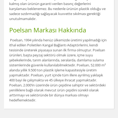
kalmış olan ürünün garanti verilen basınç değerlerini
karşılaması beklenemez. Bu nedenle ürünün plastik olduğu ve
sadece sızdırmazlığı sağlayacak kuvvette sıkılması gerektiği
unutulmamalıdır.
Poelsan Markası Hakkında
Poelsan, 1994 yılında henüz ülkemizde üretimi yapılmadığı için
ithal edilen Polietilen Kangal Bağlantı Adaptörlerini, kendi
tesisinde üreterek piyasaya sunan ilk firma olmuştur. Poelsan
ürünleri, başta peyzaj sektörü olmak üzere, içme suyu
şebekelerinde, tarım alanlarında, seralarda, damlama sulama
sistemlerinde güvenle kullanılabilmektedir. Poelsan, 52.000 m²
alanda yıllık 9.500 ton plastik işleme kapasitesiyle üretim
yapmaktadır. Poelsan, yurt içinde tüm illere ayrılmış yaklaşık
400 bayi ile çalışmakta ve 45 ülkeye ihracat yapmaktadır.
Poelsan, 2.000’in üzerinde ürün çeşidine sahiptir ve sektördeki
yeniliklere bağlı olarak mevcut ürün çeşidini sürekli olarak
arttırmayı ve sektöründe bir dünya markası olmayı
hedeflemektedir.
Bu ürünün fiyat bilgisi, resim, ürün açıklamalarında ve