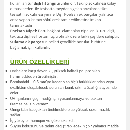
kullanılan tür
dişli fittings
ürünleridir. Takılıp sökülmesi kolay
olması nedeni ile tesisatta meydana gelen arızalarda tüm
tesisatın sökülmesi yerine, Dişli Poelsan ek parçaları yalnızca
arıza yapan kısmın sökülerek tamir edilmesine imkan
tanımaktadır.
Poelsan Nipel:
Boru bağlantı elamanları nipeller, iki ucu dişli,
tek ucu dişli ve hortum uçlu olmak üzere farklı çeşitlere sahiptir.
Sulama ek parçası
nipelleri genellikle boruları birbirine
bağlamak için kullanılır.
ÜRÜN ÖZELLİKLERİ
Darbelere karşı dayanıklı, yüksek kaliteli polipropilen
hammaddeden üretilmiştir.
Borulardak
i ± 0.5 mm’ye kadar olan ölçü farklılıklarından veya
ovallikten oluşabilecek sorunları konik sıkma özelliği sayesinde
önler.
UV ışınlarını geçirmediği için yosunlanmaya ve bakteri
üremesine izin vermez.
Oringi tabii kauçuktan üretilmekte olup yüksek sızdırmazlık
sağlar.
İç yüzeyleri homojen ve gözeneksizdir.
Suyun kokusunu ve tadını değiştirebilecek hiçbir yabancı madde