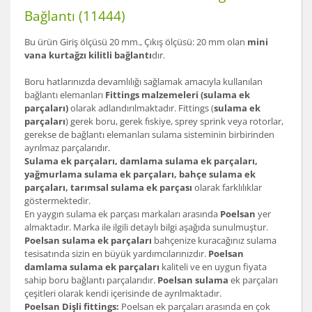
Bağlantı (11444)
Bu ürün Giriş ölçüsü 20 mm., Çıkış ölçüsü: 20 mm olan
mini
vana kurtağzı kilitli bağlantı
dır.
Boru hatlarınızda devamlılığı sağlamak amacıyla kullanılan
bağlantı elemanları
Fittings malzemeleri (sulama ek
parçaları)
olarak adlandırılmaktadır. Fittings (
sulama ek
parçaları
) gerek boru, gerek fıskiye, sprey sprink veya rotorlar,
gerekse de bağlantı elemanları sulama sisteminin birbirinden
ayrılmaz parçalarıdır.
Sulama ek parçaları, damlama sulama ek parçaları,
yağmurlama sulama ek parçaları, bahçe sulama ek
parçaları, tarımsal sulama ek parçası
olarak farklılıklar
göstermektedir.
En yaygın sulama ek parçası markaları arasında
Poelsan
yer
almaktadır. Marka ile ilgili detaylı bilgi aşağıda sunulmuştur.
Poelsan sulama ek parçaları
bahçenize kuracağınız sulama
tesisatında sizin en büyük yardımcılarınızdır.
Poelsan
damlama sulama ek parçaları
kaliteli ve en uygun fiyata
sahip boru bağlantı parçalarıdır.
Poelsan sulama
ek parçaları
çeşitleri olarak kendi içerisinde de ayrılmaktadır.
Poelsan Dişli fittings:
Poelsan ek parçaları arasında en çok