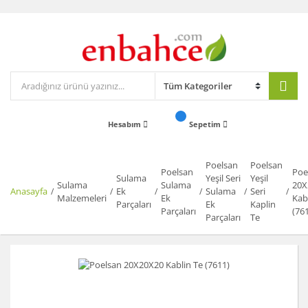
Hesabım
Sepetim
Poelsan
Poelsan
Poelsan
Poe
Sulama
Yeşil Seri
Yeşil
Sulama
Sulama
20X
Anasayfa
Ek
Sulama
Seri
Malzemeleri
Ek
Kab
Parçaları
Ek
Kaplin
Parçaları
(76
Parçaları
Te