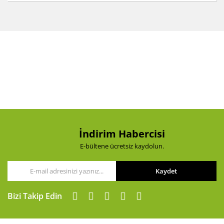
Bu ürünün fiyat bilgisi, resim, ürün açıklamalarında ve
diğer konularda yetersiz gördüğünüz noktaları öneri
Bu ürüne ilk yorumu siz yapın!
formunu kullanarak tarafımıza iletebilirsiniz.
Görüş ve önerileriniz için teşekkür ederiz.
Yorum Yaz
Ürün resmi kalitesiz, bozuk veya görüntülenemiyor.
Ürün açıklamasında eksik bilgiler bulunuyor.
Ürün bilgilerinde hatalar bulunuyor.
Ürün fiyatı diğer sitelerden daha pahalı.
Bu ürüne benzer farklı alternatifler olmalı.
İndirim Habercisi
E-bültene ücretsiz kaydolun.
Kaydet
Gönder
Bizi Takip Edin