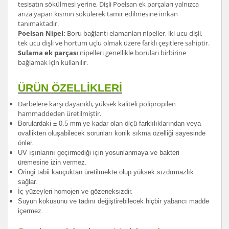
tesisatın sökülmesi yerine, Dişli Poelsan ek parçaları yalnızca
arıza yapan kısmın sökülerek tamir edilmesine imkan
tanımaktadır.
Poelsan Nipel:
Boru bağlantı elamanları nipeller, iki ucu dişli,
tek ucu dişli ve hortum uçlu olmak üzere farklı çeşitlere sahiptir.
Sulama ek parçası
nipelleri genellikle boruları birbirine
bağlamak için kullanılır.
ÜRÜN ÖZELLİKLERİ
Darbelere karşı dayanıklı, yüksek kaliteli polipropilen
hammaddeden üretilmiştir.
Borulardak
i ± 0.5 mm’ye kadar olan ölçü farklılıklarından veya
ovallikten oluşabilecek sorunları konik sıkma özelliği sayesinde
önler.
UV ışınlarını geçirmediği için yosunlanmaya ve bakteri
üremesine izin vermez.
Oringi tabii kauçuktan üretilmekte olup yüksek sızdırmazlık
sağlar.
İç yüzeyleri homojen ve gözeneksizdir.
Suyun kokusunu ve tadını değiştirebilecek hiçbir yabancı madde
içermez.