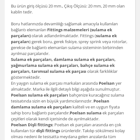
Bu ürün giriş ölçüsü 20 mm., Çıkış Ölçüsü: 20 mm, 20 mm olan
kablin tedir.
Boru hatlarınızda devamlılığı sağlamak amacıyla kullanılan
bağlantı elemanları
Fittings malzemeleri (sulama ek
parçaları)
olarak adlandırılmaktadır. Fittings (
sulama ek
parçaları
) gerek boru, gerek fıskiye, sprey sprink veya rotorlar,
gerekse de bağlantı elemanları sulama sisteminin birbirinden
ayrılmaz parçalarıdır.
Sulama ek parçaları, damlama sulama ek parçaları,
yağmurlama sulama ek parçaları, bahçe sulama ek
parçaları, tarımsal sulama ek parçası
olarak farklılıklar
göstermektedir.
En yaygın sulama ek parçası markaları arasında
Poelsan
yer
almaktadır. Marka ile ilgili detaylı bilgi aşağıda sunulmuştur.
Poelsan sulama ek parçaları
bahçenize kuracağınız sulama
tesisatında sizin en büyük yardımcılarınızdır.
Poelsan
damlama sulama ek parçaları
kaliteli ve en uygun fiyata
sahip boru bağlantı parçalarıdır.
Poelsan sulama
ek parçaları
çeşitleri olarak kendi içerisinde de ayrılmaktadır.
Poelsan Dişli fittings:
Poelsan ek parçaları arasında en çok
kullanılan tür
dişli fittings
ürünleridir. Takılıp sökülmesi kolay
olması nedeni ile tesisatta meydana gelen arızalarda tüm