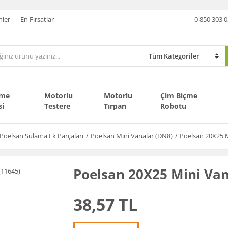
nler
En Fırsatlar
0 850 303 0
çme
Motorlu
Motorlu
Çim Biçme
si
Testere
Tırpan
Robotu
Poelsan Sulama Ek Parçaları
Poelsan Mini Vanalar (DN8)
Poelsan 20X25 M
Poelsan 20X25 Mini Van
38,57 TL