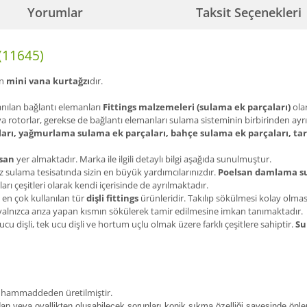
Yorumlar
Taksit Seçenekleri
(11645)
an
mini vana kurtağzı
dır.
anılan bağlantı elemanları
Fittings malzemeleri (sulama ek parçaları)
olar
ya rotorlar, gerekse de bağlantı elemanları sulama sisteminin birbirinden ayrı
arı, yağmurlama sulama ek parçaları, bahçe sulama ek parçaları, ta
san
yer almaktadır. Marka ile ilgili detaylı bilgi aşağıda sunulmuştur.
 sulama tesisatında sizin en büyük yardımcılarınızdır.
Poelsan damlama su
arı çeşitleri olarak kendi içerisinde de ayrılmaktadır.
 en çok kullanılan tür
dişli fittings
ürünleridir. Takılıp sökülmesi kolay olma
ı yalnızca arıza yapan kısmın sökülerek tamir edilmesine imkan tanımaktadır.
 ucu dişli, tek ucu dişli ve hortum uçlu olmak üzere farklı çeşitlere sahiptir.
Su
en hammaddeden üretilmiştir.
ndan veya ovallikten oluşabilecek sorunları konik sıkma özelliği sayesinde önler