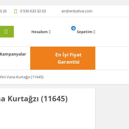
3 26
0 530 633 32 03
en@enbahce.com
0
Hesabım
Sepetim
Kampanyalar
En İyi Fiyat
Garantisi
ini Vana Kurtağzı (11645)
a Kurtağzı (11645)