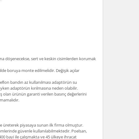
tına döşenecekse, sert ve keskin cisimlerden korumak
lde boruya monte edilmelidir. Değişik açılar
. Teﬂon bandın az kullanılması adaptörün su
yken adaptörün kırılmasına neden olabilir.
 olan ürünün garanti verilen basınç değerlerini
lmamalıdır.
nde üreterek piyasaya sunan ilk firma olmuştur.
mlerinde güvenle kullanılabilmektedir. Poelsan,
400 bayi ile çalışmakta ve 45 ülkeye ihracat