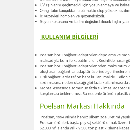
UV ışınlarını geçirmediği için yosunlanmaya ve bakte
Oringi tabii kauçuktan üretilmekte olup yüksek sızdır
İç yüzeyleri homojen ve gözeneksizdir.
Suyun kokusunu ve tadını değiştirebilecek hiçbir ya
KULLANIM BİLGİLERİ
Poelsan boru bağlantı adaptörleri depolama ve monta
maksadıyla kum ile kapatılmalıdır. Kesinlikle hasar 
Poelsan boru bağlantı adaptörlerinden maksimum verim
oluşturan bağlantılar adaptör üzerinde gerilmelere n
Dişli bağlantılarda teﬂon bant kullanılmalıdır. Teﬂo
sızdırmasına neden olacağı gibi fazla kullanılması d
Montaj esnasında somunun fazla sıkılması adaptör üze
karşılaması beklenemez. Bu nedenle ürünün plastik o
Poelsan Markası Hakkında
Poelsan, 1994 yılında henüz ülkemizde üretimi yapılma
Poelsan ürünleri, başta peyzaj sektörü olmak üzere, 
52.000 m² alanda yıllık 9.500 ton plastik işleme kapas