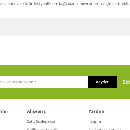
 sahiptir ve sektördeki yeniliklere bağlı olarak mevcut ürün çeşidini sürekl
a ve diğer konularda yetersiz gördüğünüz noktaları öneri formunu kullanarak t
Bu ürüne ilk yorumu siz yapın!
or.
Yorum Yaz
Biz
Kaydet
iler
Alışveriş
Yardım
Gönder
Satış Sözleşmesi
İletişim
Gizlilik ve Güvenlik
Sık Sorulan Sorular