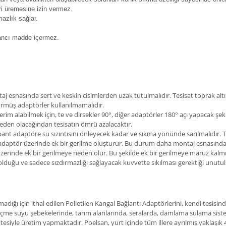
ri üremesine izin vermez.
mazlık sağlar.
bancı madde içermez.
j esnasında sert ve keskin cisimlerden uzak tutulmalıdır. Tesisat toprak al
görmüş adaptörler kullanılmamalıdır.
 alabilmek için, te ve dirsekler 90°, diğer adaptörler 180° açı yapacak şeki
eden olacağından tesisatın ömrü azalacaktır.
n bant adaptöre su sızıntısını önleyecek kadar ve sıkma yönünde sarılmalıdır
a adaptör üzerinde ek bir gerilme oluşturur. Bu durum daha montaj esnasında
rinde ek bir gerilmeye neden olur. Bu şekilde ek bir gerilmeye maruz kalmış
lduğu ve sadece sızdırmazlığı sağlayacak kuvvette sıkılması gerektiği unutu
dığı için ithal edilen Polietilen Kangal Bağlantı Adaptörlerini, kendi tesisi
içme suyu şebekelerinde, tarım alanlarında, seralarda, damlama sulama siste
itesiyle üretim yapmaktadır. Poelsan, yurt içinde tüm illere ayrılmış yaklaşık 