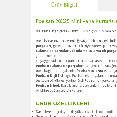
Ürün Bilgisi
Poelsan 20X25 Mini Vana Kurtağzı 
Bu ürün Giriş ölçüsü 20 mm., Çıkış ölçüsü: 25 mm ol
Boru hatlarınızda devamlılığı sağlamak amacıyla kull
parçaları
) gerek boru, gerek fıskiye, sprey sprink ve
Sulama ek parçaları, damlama sulama ek parçal
göstermektedir.
En yaygın sulama ek parçası markaları arasında
Poel
Poelsan sulama ek parçaları
bahçenize kuracağınız
boru bağlantı parçalarıdır.
Poelsan sulama
ek parçal
Poelsan Dişli fittings:
Poelsan ek parçaları arasında
tesisatın sökülmesi yerine, Dişli Poelsan ek parçalar
Poelsan Nipel:
Boru bağlantı elamanları nipeller, iki
birbirine bağlamak için kullanılır.
ÜRÜN ÖZELLİKLERİ
Darbelere karşı dayanıklı, yüksek kaliteli polipropil
Borulardak
i ± 0.5 mm’ye kadar olan ölçü farklılıkları