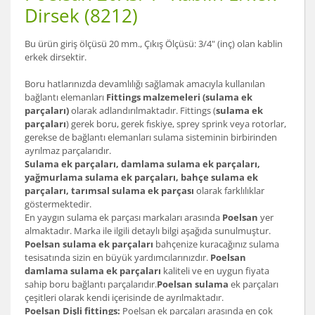
Dirsek (8212)
Bu ürün giriş ölçüsü 20 mm., Çıkış Ölçüsü: 3/4" (inç) olan kablin
erkek dirsektir.
Boru hatlarınızda devamlılığı sağlamak amacıyla kullanılan
bağlantı elemanları
Fittings malzemeleri (sulama ek
parçaları)
olarak adlandırılmaktadır. Fittings (
sulama ek
parçaları
) gerek boru, gerek fıskiye, sprey sprink veya rotorlar,
gerekse de bağlantı elemanları sulama sisteminin birbirinden
ayrılmaz parçalarıdır.
Sulama ek parçaları, damlama sulama ek parçaları,
yağmurlama sulama ek parçaları, bahçe sulama ek
parçaları, tarımsal sulama ek parçası
olarak farklılıklar
göstermektedir.
En yaygın sulama ek parçası markaları arasında
Poelsan
yer
almaktadır. Marka ile ilgili detaylı bilgi aşağıda sunulmuştur.
Poelsan sulama ek parçaları
bahçenize kuracağınız sulama
tesisatında sizin en büyük yardımcılarınızdır.
Poelsan
damlama sulama ek parçaları
kaliteli ve en uygun fiyata
sahip boru bağlantı parçalarıdır.
Poelsan sulama
ek parçaları
çeşitleri olarak kendi içerisinde de ayrılmaktadır.
Poelsan Dişli fittings:
Poelsan ek parçaları arasında en çok