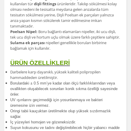
kullanılan tür
dişli fittings
ürünleridir. Takılıp sökülmesi kolay
olması nedeni ile tesisatta meydana gelen arızalarda tüm
tesisatın sökülmesi yerine, Dişli Poelsan ek parçaları yalnızca
arıza yapan kısmın sökülerek tamir edilmesine imkan
tanımaktadır.
Poelsan Nipel:
Boru bağlantı elamanları nipeller, iki ucu dişli,
tek ucu dişli ve hortum uçlu olmak üzere farklı çeşitlere sahiptir.
Sulama ek parçası
nipelleri genellikle boruları birbirine
bağlamak için kullanılır.
ÜRÜN ÖZELLİKLERİ
Darbelere karşı dayanıklı, yüksek kaliteli polipropilen
hammaddeden üretilmiştir.
Borulardak
i ± 0.5 mm’ye kadar olan ölçü farklılıklarından veya
ovallikten oluşabilecek sorunları konik sıkma özelliği sayesinde
önler.
UV ışınlarını geçirmediği için yosunlanmaya ve bakteri
üremesine izin vermez.
Oringi tabii kauçuktan üretilmekte olup yüksek sızdırmazlık
sağlar.
İç yüzeyleri homojen ve gözeneksizdir.
Suyun kokusunu ve tadını değiştirebilecek hiçbir yabancı madde