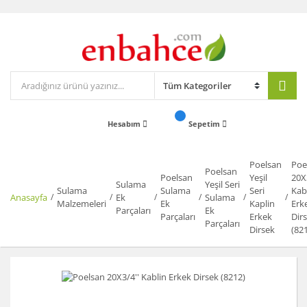
Hesabım
Sepetim
Poelsan
Poe
Poelsan
Poelsan
Yeşil
20X
Sulama
Yeşil Seri
Sulama
Sulama
Seri
Kab
Anasayfa
Ek
Sulama
Malzemeleri
Ek
Kaplin
Erk
Parçaları
Ek
Parçaları
Erkek
Dir
Parçaları
Dirsek
(82