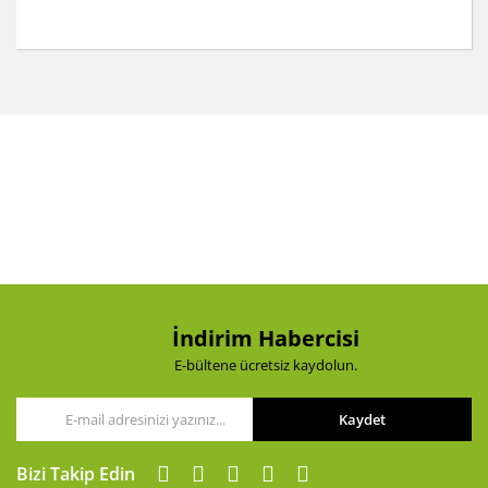
Bu ürünün fiyat bilgisi, resim, ürün açıklamalarında ve
diğer konularda yetersiz gördüğünüz noktaları öneri
Bu ürüne ilk yorumu siz yapın!
formunu kullanarak tarafımıza iletebilirsiniz.
Görüş ve önerileriniz için teşekkür ederiz.
Yorum Yaz
Ürün resmi kalitesiz, bozuk veya görüntülenemiyor.
Ürün açıklamasında eksik bilgiler bulunuyor.
Ürün bilgilerinde hatalar bulunuyor.
Ürün fiyatı diğer sitelerden daha pahalı.
Bu ürüne benzer farklı alternatifler olmalı.
İndirim Habercisi
E-bültene ücretsiz kaydolun.
Kaydet
Gönder
Bizi Takip Edin