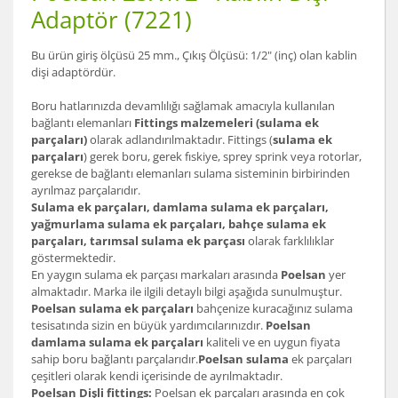
Adaptör (7221)
Bu ürün giriş ölçüsü 25 mm., Çıkış Ölçüsü: 1/2" (inç) olan kablin
dişi adaptördür.
Boru hatlarınızda devamlılığı sağlamak amacıyla kullanılan
bağlantı elemanları
Fittings malzemeleri (sulama ek
parçaları)
olarak adlandırılmaktadır. Fittings (
sulama ek
parçaları
) gerek boru, gerek fıskiye, sprey sprink veya rotorlar,
gerekse de bağlantı elemanları sulama sisteminin birbirinden
ayrılmaz parçalarıdır.
Sulama ek parçaları, damlama sulama ek parçaları,
yağmurlama sulama ek parçaları, bahçe sulama ek
parçaları, tarımsal sulama ek parçası
olarak farklılıklar
göstermektedir.
En yaygın sulama ek parçası markaları arasında
Poelsan
yer
almaktadır. Marka ile ilgili detaylı bilgi aşağıda sunulmuştur.
Poelsan sulama ek parçaları
bahçenize kuracağınız sulama
tesisatında sizin en büyük yardımcılarınızdır.
Poelsan
damlama sulama ek parçaları
kaliteli ve en uygun fiyata
sahip boru bağlantı parçalarıdır.
Poelsan sulama
ek parçaları
çeşitleri olarak kendi içerisinde de ayrılmaktadır.
Poelsan Dişli fittings:
Poelsan ek parçaları arasında en çok