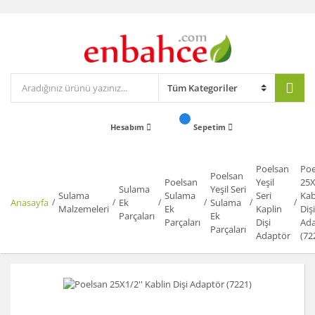
Hesabım
Sepetim
Poelsan
Poe
Poelsan
Poelsan
Yeşil
25X
Sulama
Yeşil Seri
Sulama
Sulama
Seri
Kab
Anasayfa
Ek
Sulama
Malzemeleri
Ek
Kaplin
Dişi
Parçaları
Ek
Parçaları
Dişi
Ada
Parçaları
Adaptör
(72