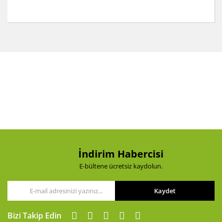
Bu ürünün fiyat bilgisi, resim, ürün açıklamalarında ve
diğer konularda yetersiz gördüğünüz noktaları öneri
Bu ürüne ilk yorumu siz yapın!
formunu kullanarak tarafımıza iletebilirsiniz.
Görüş ve önerileriniz için teşekkür ederiz.
Yorum Yaz
Ürün resmi kalitesiz, bozuk veya görüntülenemiyor.
Ürün açıklamasında eksik bilgiler bulunuyor.
Ürün bilgilerinde hatalar bulunuyor.
Ürün fiyatı diğer sitelerden daha pahalı.
Bu ürüne benzer farklı alternatifler olmalı.
İndirim Habercisi
E-bültene ücretsiz kaydolun.
Kaydet
Gönder
Bizi Takip Edin