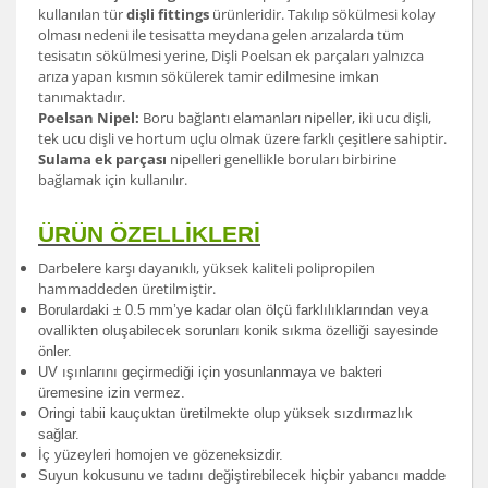
kullanılan tür
dişli fittings
ürünleridir. Takılıp sökülmesi kolay
olması nedeni ile tesisatta meydana gelen arızalarda tüm
tesisatın sökülmesi yerine, Dişli Poelsan ek parçaları yalnızca
arıza yapan kısmın sökülerek tamir edilmesine imkan
tanımaktadır.
Poelsan Nipel:
Boru bağlantı elamanları nipeller, iki ucu dişli,
tek ucu dişli ve hortum uçlu olmak üzere farklı çeşitlere sahiptir.
Sulama ek parçası
nipelleri genellikle boruları birbirine
bağlamak için kullanılır.
ÜRÜN ÖZELLİKLERİ
Darbelere karşı dayanıklı, yüksek kaliteli polipropilen
hammaddeden üretilmiştir.
Borulardak
i ± 0.5 mm’ye kadar olan ölçü farklılıklarından veya
ovallikten oluşabilecek sorunları konik sıkma özelliği sayesinde
önler.
UV ışınlarını geçirmediği için yosunlanmaya ve bakteri
üremesine izin vermez.
Oringi tabii kauçuktan üretilmekte olup yüksek sızdırmazlık
sağlar.
İç yüzeyleri homojen ve gözeneksizdir.
Suyun kokusunu ve tadını değiştirebilecek hiçbir yabancı madde