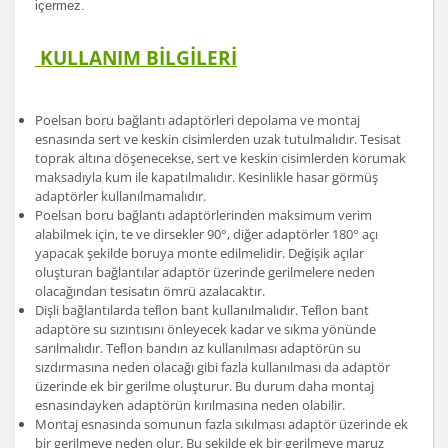
içermez.
KULLANIM BİLGİLERİ
Poelsan boru bağlantı adaptörleri depolama ve montaj
esnasında sert ve keskin cisimlerden uzak tutulmalıdır. Tesisat
toprak altına döşenecekse, sert ve keskin cisimlerden korumak
maksadıyla kum ile kapatılmalıdır. Kesinlikle hasar görmüş
adaptörler kullanılmamalıdır.
Poelsan boru bağlantı adaptörlerinden maksimum verim
alabilmek için, te ve dirsekler 90°, diğer adaptörler 180° açı
yapacak şekilde boruya monte edilmelidir. Değişik açılar
oluşturan bağlantılar adaptör üzerinde gerilmelere neden
olacağından tesisatın ömrü azalacaktır.
Dişli bağlantılarda teﬂon bant kullanılmalıdır. Teﬂon bant
adaptöre su sızıntısını önleyecek kadar ve sıkma yönünde
sarılmalıdır. Teﬂon bandın az kullanılması adaptörün su
sızdırmasına neden olacağı gibi fazla kullanılması da adaptör
üzerinde ek bir gerilme oluşturur. Bu durum daha montaj
esnasındayken adaptörün kırılmasına neden olabilir.
Montaj esnasında somunun fazla sıkılması adaptör üzerinde ek
bir gerilmeye neden olur. Bu şekilde ek bir gerilmeye maruz