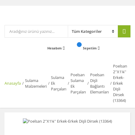
Hesabım
Sepetim
Poelsan
2''X1¼''
Poelsan
Poelsan
Sulama
Erkek-
Sulama
Sulama
Dişli
Anasayfa
Ek
Erkek
Malzemeleri
Ek
Bağlantı
Parçaları
Dişli
Parçaları
Elemanları
Dirsek
(13364)