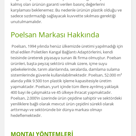
kalmış olan ürünün garanti verilen basınç değerlerini
karşılaması beklenemez. Bu nedenle ürünün plastik olduğu ve
sadece sızdırmazlığı sağlayacak kuvvette sıkılması gerektiği
unutulmamalıdır.
Poelsan Markası Hakkında
Poelsan, 1994 yılında henüz ülkemizde üretimi yapılmadığı için
ithal edilen Polietilen Kangal Bağlantı Adaptörlerini, kendi
tesisinde üreterek piyasaya sunan ilk firma olmuştur. Poelsan
ürünleri, başta peyzaj sektörü olmak üzere, içme suyu
şebekelerinde, tarım alanlarında, seralarda, damlama sulama
sistemlerinde güvenle kullanılabilmektedir. Poelsan, 52.000 m²
alanda yıllık 9.500 ton plastik işleme kapasitesiyle üretim
yapmaktadır. Poelsan, yurt içinde tüm illere ayrılmış yaklaşık
400 bayi ile çalışmakta ve 45 ülkeye ihracat yapmaktadır.
Poelsan, 2.000’in üzerinde ürün çeşidine sahiptir ve sektördeki
yeniliklere bağlı olarak mevcut ürün çeşidini sürekli olarak
arttırmayı ve sektöründe bir dünya markası olmayı
hedeflemektedir.
MONTAJ YÖNTEMLERİ