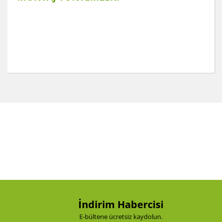
Bu ürünün fiyat bilgisi, resim, ürün açıklamalarında ve
diğer konularda yetersiz gördüğünüz noktaları öneri
Bu ürüne ilk yorumu siz yapın!
formunu kullanarak tarafımıza iletebilirsiniz.
Görüş ve önerileriniz için teşekkür ederiz.
Yorum Yaz
Ürün resmi kalitesiz, bozuk veya görüntülenemiyor.
Ürün açıklamasında eksik bilgiler bulunuyor.
Ürün bilgilerinde hatalar bulunuyor.
Ürün fiyatı diğer sitelerden daha pahalı.
Bu ürüne benzer farklı alternatifler olmalı.
İndirim Habercisi
E-bültene ücretsiz kaydolun.