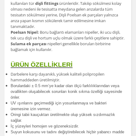
kullanılan tür
dişli fittings
ürünleridir. Takılıp sökülmesi kolay
olması nedeni ile tesisatta meydana gelen arızalarda tüm
tesisatın sökülmesi yerine, Dişli Poelsan ek parçaları yalnızca
arıza yapan kısmın sökülerek tamir edilmesine imkan
tanımaktadır.
Poelsan Nipel:
Boru bağlantı elamanları nipeller, iki ucu dişli,
tek ucu dişli ve hortum uçlu olmak üzere farklı çeşitlere sahiptir.
Sulama ek parçası
nipelleri genellikle boruları birbirine
bağlamak için kullanılır.
ÜRÜN ÖZELLİKLERİ
Darbelere karşı dayanıklı, yüksek kaliteli polipropilen
hammaddeden üretilmiştir.
Borulardak
i ± 0.5 mm’ye kadar olan ölçü farklılıklarından veya
ovallikten oluşabilecek sorunları konik sıkma özelliği sayesinde
önler.
UV ışınlarını geçirmediği için yosunlanmaya ve bakteri
üremesine izin vermez.
Oringi tabii kauçuktan üretilmekte olup yüksek sızdırmazlık
sağlar.
İç yüzeyleri homojen ve gözeneksizdir.
Suyun kokusunu ve tadını değiştirebilecek hiçbir yabancı madde