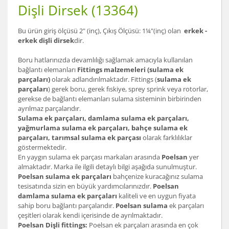
Dişli Dirsek (13364)
Bu ürün giriş ölçüsü 2" (inç), Çıkış Ölçüsü: 1¼"(inç) olan
erkek -
erkek dişli dirsek
dir.
Boru hatlarınızda devamlılığı sağlamak amacıyla kullanılan
bağlantı elemanları
Fittings malzemeleri (sulama ek
parçaları)
olarak adlandırılmaktadır. Fittings (
sulama ek
parçaları
) gerek boru, gerek fıskiye, sprey sprink veya rotorlar,
gerekse de bağlantı elemanları sulama sisteminin birbirinden
ayrılmaz parçalarıdır.
Sulama ek parçaları, damlama sulama ek parçaları,
yağmurlama sulama ek parçaları, bahçe sulama ek
parçaları, tarımsal sulama ek parçası
olarak farklılıklar
göstermektedir.
En yaygın sulama ek parçası markaları arasında
Poelsan
yer
almaktadır. Marka ile ilgili detaylı bilgi aşağıda sunulmuştur.
Poelsan sulama ek parçaları
bahçenize kuracağınız sulama
tesisatında sizin en büyük yardımcılarınızdır.
Poelsan
damlama sulama ek parçaları
kaliteli ve en uygun fiyata
sahip boru bağlantı parçalarıdır.
Poelsan sulama
ek parçaları
çeşitleri olarak kendi içerisinde de ayrılmaktadır.
Poelsan Dişli fittings:
Poelsan ek parçaları arasında en çok