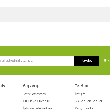
a ve diğer konularda yetersiz gördüğünüz noktaları öneri formunu kullanarak t
Bu ürüne ilk yorumu siz yapın!
or.
Yorum Yaz
Biz
Kaydet
iler
Alışveriş
Yardım
Gönder
Satış Sözleşmesi
İletişim
Gizlilik ve Güvenlik
Sık Sorulan Sorular
İptal ve İade Şartları
Kargo Takibi