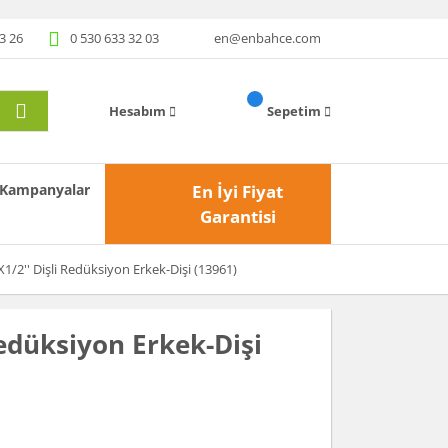
3 26
0 530 633 32 03
en@enbahce.com
Hesabım
Sepetim
Kampanyalar
En İyi Fiyat
Garantisi
X1/2'' Dişli Redüksiyon Erkek-Dişi (13961)
Redüksiyon Erkek-Dişi