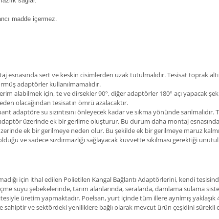
mazlık sağlar.
bancı madde içermez.
j esnasında sert ve keskin cisimlerden uzak tutulmalıdır. Tesisat toprak al
görmüş adaptörler kullanılmamalıdır.
 alabilmek için, te ve dirsekler 90°, diğer adaptörler 180° açı yapacak şeki
eden olacağından tesisatın ömrü azalacaktır.
n bant adaptöre su sızıntısını önleyecek kadar ve sıkma yönünde sarılmalıdır
a adaptör üzerinde ek bir gerilme oluşturur. Bu durum daha montaj esnasında
rinde ek bir gerilmeye neden olur. Bu şekilde ek bir gerilmeye maruz kalmış
lduğu ve sadece sızdırmazlığı sağlayacak kuvvette sıkılması gerektiği unutu
dığı için ithal edilen Polietilen Kangal Bağlantı Adaptörlerini, kendi tesisi
içme suyu şebekelerinde, tarım alanlarında, seralarda, damlama sulama siste
itesiyle üretim yapmaktadır. Poelsan, yurt içinde tüm illere ayrılmış yaklaşık 
 sahiptir ve sektördeki yeniliklere bağlı olarak mevcut ürün çeşidini sürekl