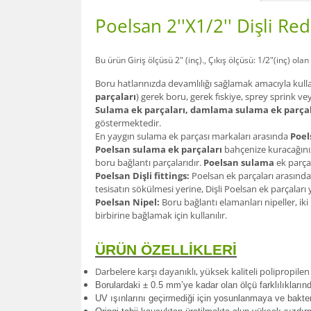
Poelsan 2''X1/2'' Dişli Re
Bu ürün Giriş ölçüsü 2" (inç)., Çıkış ölçüsü: 1/2"(inç) olan
Boru hatlarınızda devamlılığı sağlamak amacıyla kull
parçaları
) gerek boru, gerek fıskiye, sprey sprink ve
Sulama ek parçaları, damlama sulama ek parçal
göstermektedir.
En yaygın sulama ek parçası markaları arasında
Poel
Poelsan sulama ek parçaları
bahçenize kuracağınız
boru bağlantı parçalarıdır.
Poelsan sulama
ek parçal
Poelsan Dişli fittings:
Poelsan ek parçaları arasında
tesisatın sökülmesi yerine, Dişli Poelsan ek parçalar
Poelsan Nipel:
Boru bağlantı elamanları nipeller, iki
birbirine bağlamak için kullanılır.
ÜRÜN ÖZELLİKLERİ
Darbelere karşı dayanıklı, yüksek kaliteli polipropil
Borulardak
i ± 0.5 mm’ye kadar olan ölçü farklılıkları
UV ışınlarını geçirmediği için yosunlanmaya ve bakte