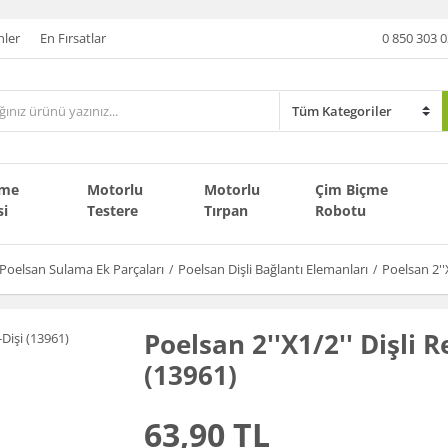
nler
En Fırsatlar
0 850 303 0
çme
Motorlu
Motorlu
Çim Biçme
si
Testere
Tırpan
Robotu
Poelsan Sulama Ek Parçaları
Poelsan Dişli Bağlantı Elemanları
Poelsan 2''
Poelsan 2''X1/2'' Dişli 
(13961)
63,90 TL