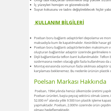
Oringi tabii kauçuktan üretilmekte olup yüksek sızdır
İç yüzeyleri homojen ve gözeneksizdir.
Suyun kokusunu ve tadını değiştirebilecek hiçbir ya
KULLANIM BİLGİLERİ
Poelsan boru bağlantı adaptörleri depolama ve monta
maksadıyla kum ile kapatılmalıdır. Kesinlikle hasar 
Poelsan boru bağlantı adaptörlerinden maksimum verim
oluşturan bağlantılar adaptör üzerinde gerilmelere n
Dişli bağlantılarda teﬂon bant kullanılmalıdır. Teﬂo
sızdırmasına neden olacağı gibi fazla kullanılması d
Montaj esnasında somunun fazla sıkılması adaptör üze
karşılaması beklenemez. Bu nedenle ürünün plastik o
Poelsan Markası Hakkında
Poelsan, 1994 yılında henüz ülkemizde üretimi yapılma
Poelsan ürünleri, başta peyzaj sektörü olmak üzere, 
52.000 m² alanda yıllık 9.500 ton plastik işleme kapas
yapmaktadır. Poelsan, 2.000’in üzerinde ürün çeşidine
olmayı hedeflemektedir.