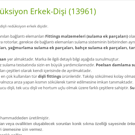
düksiyon Erkek-Dişi (13961)
dişli redüksiyon erkek dişi
dir.
anılan bağlantı elemanları
Fittings malzemeleri (sulama ek parçaları)
olar
ya rotorlar, gerekse de bağlantı elemanları sulama sisteminin birbirinden ayrı
arı, yağmurlama sulama ek parçaları, bahçe sulama ek parçaları, ta
san
yer almaktadır. Marka ile ilgili detaylı bilgi aşağıda sunulmuştur.
 sulama tesisatında sizin en büyük yardımcılarınızdır.
Poelsan damlama su
arı çeşitleri olarak kendi içerisinde de ayrılmaktadır.
 en çok kullanılan tür
dişli fittings
ürünleridir. Takılıp sökülmesi kolay olma
ı yalnızca arıza yapan kısmın sökülerek tamir edilmesine imkan tanımaktadır.
 ucu dişli, tek ucu dişli ve hortum uçlu olmak üzere farklı çeşitlere sahiptir.
Su
en hammaddeden üretilmiştir.
ndan veya ovallikten oluşabilecek sorunları konik sıkma özelliği sayesinde önler
ri üremesine izin vermez.