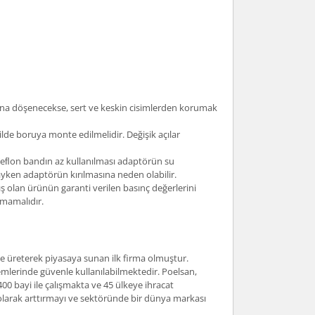
tına döşenecekse, sert ve keskin cisimlerden korumak
lde boruya monte edilmelidir. Değişik açılar
. Teﬂon bandın az kullanılması adaptörün su
yken adaptörün kırılmasına neden olabilir.
 olan ürünün garanti verilen basınç değerlerini
lmamalıdır.
nde üreterek piyasaya sunan ilk firma olmuştur.
mlerinde güvenle kullanılabilmektedir. Poelsan,
400 bayi ile çalışmakta ve 45 ülkeye ihracat
i olarak arttırmayı ve sektöründe bir dünya markası