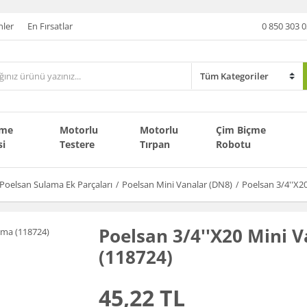
nler
En Fırsatlar
0 850 303 0
çme
Motorlu
Motorlu
Çim Biçme
si
Testere
Tırpan
Robotu
Poelsan Sulama Ek Parçaları
Poelsan Mini Vanalar (DN8)
Poelsan 3/4''X2
Poelsan 3/4''X20 Mini
(118724)
45,22 TL