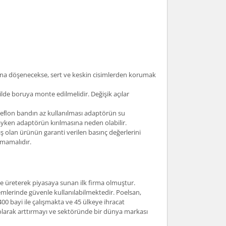
tına döşenecekse, sert ve keskin cisimlerden korumak
lde boruya monte edilmelidir. Değişik açılar
. Teﬂon bandın az kullanılması adaptörün su
yken adaptörün kırılmasına neden olabilir.
 olan ürünün garanti verilen basınç değerlerini
lmamalıdır.
nde üreterek piyasaya sunan ilk firma olmuştur.
mlerinde güvenle kullanılabilmektedir. Poelsan,
400 bayi ile çalışmakta ve 45 ülkeye ihracat
i olarak arttırmayı ve sektöründe bir dünya markası