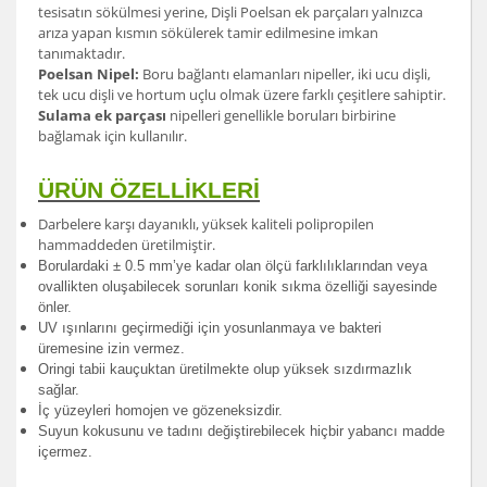
tesisatın sökülmesi yerine, Dişli Poelsan ek parçaları yalnızca
arıza yapan kısmın sökülerek tamir edilmesine imkan
tanımaktadır.
Poelsan Nipel:
Boru bağlantı elamanları nipeller, iki ucu dişli,
tek ucu dişli ve hortum uçlu olmak üzere farklı çeşitlere sahiptir.
Sulama ek parçası
nipelleri genellikle boruları birbirine
bağlamak için kullanılır.
ÜRÜN ÖZELLİKLERİ
Darbelere karşı dayanıklı, yüksek kaliteli polipropilen
hammaddeden üretilmiştir.
Borulardak
i ± 0.5 mm’ye kadar olan ölçü farklılıklarından veya
ovallikten oluşabilecek sorunları konik sıkma özelliği sayesinde
önler.
UV ışınlarını geçirmediği için yosunlanmaya ve bakteri
üremesine izin vermez.
Oringi tabii kauçuktan üretilmekte olup yüksek sızdırmazlık
sağlar.
İç yüzeyleri homojen ve gözeneksizdir.
Suyun kokusunu ve tadını değiştirebilecek hiçbir yabancı madde
içermez.