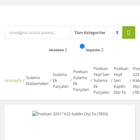
Hesabım
Sepetim
Poelsan
Poelsan
Poe
Poelsan
Sulama
Yeşil Seri
Yeşil
32X
Sulama
Sulama
Anasayfa
Ek
Sulama
Seri
Kab
Malzemeleri
Ek
Parçaları
Ek
Kaplin
Dişi
Parçaları
Parçaları
Dişi Te
(78