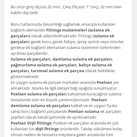
Bu ürün giriş ölçüsü 32 mm., Çıkış Ölçüsü: 1" (inç), 32 mm olan
kablin dişi tedir.
Boru hatlarınızda devamlılığı sağlamak amacıyla kullanılan
bağlantı elemanları
Fittings malzemeleri (sulama ek
parçaları)
olarak adlandırılmaktadır. Fittings (
sulama ek
parçaları
) gerek boru, gerek fıskiye, sprey sprink veya rotorlar,
gerekse de bağlantı elemanları sulama sisteminin birbirinden
ayrılmaz parçalarıdır.
Sulama ek parçaları, damlama sulama ek parçaları,
yağmurlama sulama ek parçaları, bahçe sulama ek
parçaları, tarımsal sulama ek parçası
olarak farklılıklar
göstermektedir.
En yaygın sulama ek parçası markaları arasında
Poelsan
yer
almaktadır. Marka ile ilgili detaylı bilgi aşağıda sunulmuştur.
Poelsan sulama ek parçaları
bahçenize kuracağınız sulama
tesisatında sizin en büyük yardımcılarınızdır.
Poelsan
damlama sulama ek parçaları
kaliteli ve en uygun fiyata
sahip boru bağlantı parçalarıdır.
Poelsan sulama
ek parçaları
çeşitleri olarak kendi içerisinde de ayrılmaktadır.
Poelsan Dişli fittings:
Poelsan ek parçaları arasında en çok
kullanılan tür
dişli fittings
ürünleridir. Takılıp sökülmesi kolay
olması nedeni ile tesisatta meydana gelen arızalarda tüm