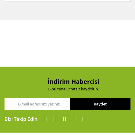
Bu ürünün fiyat bilgisi, resim, ürün açıklamalarında ve
diğer konularda yetersiz gördüğünüz noktaları öneri
Bu ürüne ilk yorumu siz yapın!
formunu kullanarak tarafımıza iletebilirsiniz.
Görüş ve önerileriniz için teşekkür ederiz.
Yorum Yaz
Ürün resmi kalitesiz, bozuk veya görüntülenemiyor.
Ürün açıklamasında eksik bilgiler bulunuyor.
Ürün bilgilerinde hatalar bulunuyor.
Ürün fiyatı diğer sitelerden daha pahalı.
Bu ürüne benzer farklı alternatifler olmalı.
İndirim Habercisi
E-bültene ücretsiz kaydolun.
Kaydet
Gönder
Bizi Takip Edin