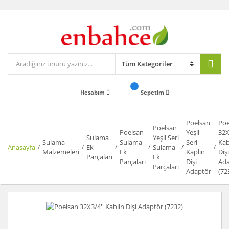
Hesabım
Sepetim
Poelsan
Poe
Poelsan
Poelsan
Yeşil
32X
Sulama
Yeşil Seri
Sulama
Sulama
Seri
Kab
Anasayfa
Ek
Sulama
Malzemeleri
Ek
Kaplin
Dişi
Parçaları
Ek
Parçaları
Dişi
Ada
Parçaları
Adaptör
(72