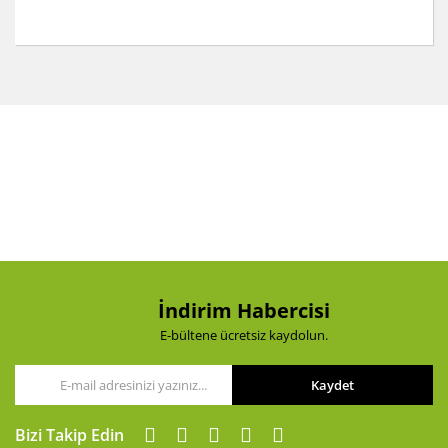
Bu ürünün fiyat bilgisi, resim, ürün açıklamalarında ve
diğer konularda yetersiz gördüğünüz noktaları öneri
Bu ürüne ilk yorumu siz yapın!
formunu kullanarak tarafımıza iletebilirsiniz.
Görüş ve önerileriniz için teşekkür ederiz.
Yorum Yaz
Ürün resmi kalitesiz, bozuk veya görüntülenemiyor.
Ürün açıklamasında eksik bilgiler bulunuyor.
Ürün bilgilerinde hatalar bulunuyor.
Ürün fiyatı diğer sitelerden daha pahalı.
Bu ürüne benzer farklı alternatifler olmalı.
İndirim Habercisi
E-bültene ücretsiz kaydolun.
Kaydet
Gönder
Bizi Takip Edin