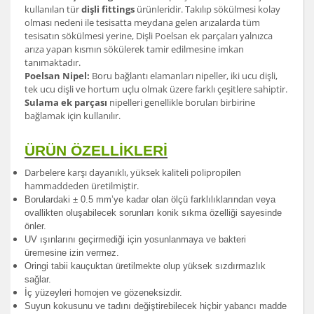
kullanılan tür
dişli fittings
ürünleridir. Takılıp sökülmesi kolay
olması nedeni ile tesisatta meydana gelen arızalarda tüm
tesisatın sökülmesi yerine, Dişli Poelsan ek parçaları yalnızca
arıza yapan kısmın sökülerek tamir edilmesine imkan
tanımaktadır.
Poelsan Nipel:
Boru bağlantı elamanları nipeller, iki ucu dişli,
tek ucu dişli ve hortum uçlu olmak üzere farklı çeşitlere sahiptir.
Sulama ek parçası
nipelleri genellikle boruları birbirine
bağlamak için kullanılır.
ÜRÜN ÖZELLİKLERİ
Darbelere karşı dayanıklı, yüksek kaliteli polipropilen
hammaddeden üretilmiştir.
Borulardak
i ± 0.5 mm’ye kadar olan ölçü farklılıklarından veya
ovallikten oluşabilecek sorunları konik sıkma özelliği sayesinde
önler.
UV ışınlarını geçirmediği için yosunlanmaya ve bakteri
üremesine izin vermez.
Oringi tabii kauçuktan üretilmekte olup yüksek sızdırmazlık
sağlar.
İç yüzeyleri homojen ve gözeneksizdir.
Suyun kokusunu ve tadını değiştirebilecek hiçbir yabancı madde