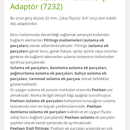
Adaptör (7232)
Bu ürün giriş ölçüsü 32 mm., Çıkış Ölçüsü: 3/4" (inç) olan kablin
dişi adaptördür.
Boru hatlarınızda devamlılığı sağlamak amacıyla kullanılan
bağlantı elemanları
Fittings malzemeleri (sulama ek
parçaları)
olarak adlandırılmaktadır. Fittings (
sulama ek
parçaları
) gerek boru, gerek fıskiye, sprey sprink veya rotorlar,
gerekse de bağlantı elemanları sulama sisteminin birbirinden
ayrılmaz parçalarıdır.
Sulama ek parçaları, damlama sulama ek parçaları,
yağmurlama sulama ek parçaları, bahçe sulama ek
parçaları, tarımsal sulama ek parçası
olarak farklılıklar
göstermektedir.
En yaygın sulama ek parçası markaları arasında
Poelsan
yer
almaktadır. Marka ile ilgili detaylı bilgi aşağıda sunulmuştur.
Poelsan sulama ek parçaları
bahçenize kuracağınız sulama
tesisatında sizin en büyük yardımcılarınızdır.
Poelsan
damlama sulama ek parçaları
kaliteli ve en uygun fiyata
sahip boru bağlantı parçalarıdır.
Poelsan sulama
ek parçaları
çeşitleri olarak kendi içerisinde de ayrılmaktadır.
Poelsan Dişli fittings:
Poelsan ek parçaları arasında en çok