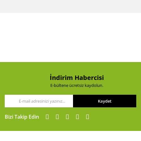
Bu ürünün fiyat bilgisi, resim, ürün açıklamalarında ve
diğer konularda yetersiz gördüğünüz noktaları öneri
Bu ürüne ilk yorumu siz yapın!
formunu kullanarak tarafımıza iletebilirsiniz.
Görüş ve önerileriniz için teşekkür ederiz.
Yorum Yaz
Ürün resmi kalitesiz, bozuk veya görüntülenemiyor.
Ürün açıklamasında eksik bilgiler bulunuyor.
Ürün bilgilerinde hatalar bulunuyor.
Ürün fiyatı diğer sitelerden daha pahalı.
Bu ürüne benzer farklı alternatifler olmalı.
İndirim Habercisi
E-bültene ücretsiz kaydolun.
Kaydet
Gönder
Bizi Takip Edin