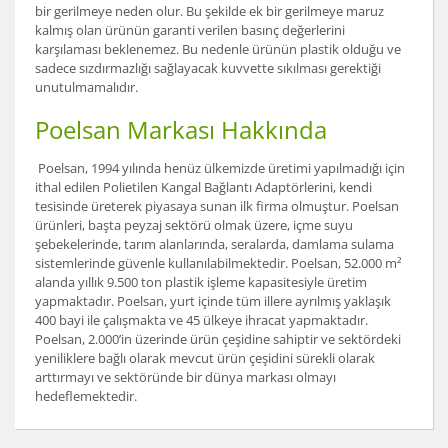
bir gerilmeye neden olur. Bu şekilde ek bir gerilmeye maruz
kalmış olan ürünün garanti verilen basınç değerlerini
karşılaması beklenemez. Bu nedenle ürünün plastik olduğu ve
sadece sızdırmazlığı sağlayacak kuvvette sıkılması gerektiği
unutulmamalıdır.
Poelsan Markası Hakkında
Poelsan, 1994 yılında henüz ülkemizde üretimi yapılmadığı için
ithal edilen Polietilen Kangal Bağlantı Adaptörlerini, kendi
tesisinde üreterek piyasaya sunan ilk firma olmuştur. Poelsan
ürünleri, başta peyzaj sektörü olmak üzere, içme suyu
şebekelerinde, tarım alanlarında, seralarda, damlama sulama
sistemlerinde güvenle kullanılabilmektedir. Poelsan, 52.000 m²
alanda yıllık 9.500 ton plastik işleme kapasitesiyle üretim
yapmaktadır. Poelsan, yurt içinde tüm illere ayrılmış yaklaşık
400 bayi ile çalışmakta ve 45 ülkeye ihracat yapmaktadır.
Poelsan, 2.000’in üzerinde ürün çeşidine sahiptir ve sektördeki
yeniliklere bağlı olarak mevcut ürün çeşidini sürekli olarak
arttırmayı ve sektöründe bir dünya markası olmayı
hedeflemektedir.