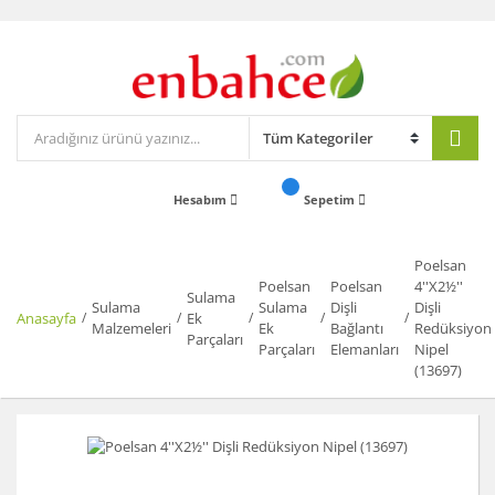
Hesabım
Sepetim
Poelsan
Poelsan
Poelsan
4''X2½''
Sulama
Sulama
Sulama
Dişli
Dişli
Anasayfa
Ek
Malzemeleri
Ek
Bağlantı
Redüksiyon
Parçaları
Parçaları
Elemanları
Nipel
(13697)