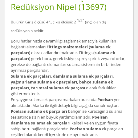
Redüksiyon Nipel (13697)
1/2"
Bu ürün Giriş ölçüsü 4"., çıkış ölçüsü: 2
(inç) olan
dişli
redüksiyon nipel
dir.
Boru hatlarınızda devamlılığı sağlamak amacıyla kullanılan
bağlantı elemanları
Fittings malzemeleri (sulama ek
parçaları)
olarak adlandırılmaktadır. Fittings (
sulama ek
parçaları
) gerek boru, gerek fıskiye, sprey sprink veya rotorlar,
gerekse de bağlantı elemanları sulama sisteminin birbirinden
ayrılmaz parçalarıdır.
Sulama ek parçaları, damlama sulama ek parçaları,
yağmurlama sulama ek parçaları, bahçe sulama ek
parçaları, tarımsal sulama ek parçası
olarak farklılıklar
göstermektedir.
En yaygın sulama ek parçası markaları arasında
Poelsan
yer
almaktadır. Marka ile ilgili detaylı bilgi aşağıda sunulmuştur.
Poelsan sulama ek parçaları
bahçenize kuracağınız sulama
tesisatında sizin en büyük yardımcılarınızdır.
Poelsan
damlama sulama ek parçaları
kaliteli ve en uygun fiyata
sahip boru bağlantı parçalarıdır.
Poelsan sulama
ek parçaları
çeşitleri olarak kendi içerisinde de ayrılmaktadır.