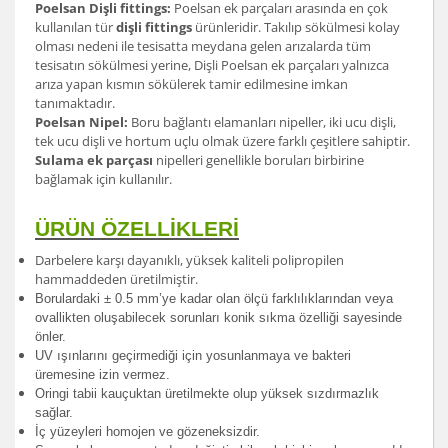
Poelsan Dişli fittings:
Poelsan ek parçaları arasında en çok
kullanılan tür
dişli fittings
ürünleridir. Takılıp sökülmesi kolay
olması nedeni ile tesisatta meydana gelen arızalarda tüm
tesisatın sökülmesi yerine, Dişli Poelsan ek parçaları yalnızca
arıza yapan kısmın sökülerek tamir edilmesine imkan
tanımaktadır.
Poelsan Nipel:
Boru bağlantı elamanları nipeller, iki ucu dişli,
tek ucu dişli ve hortum uçlu olmak üzere farklı çeşitlere sahiptir.
Sulama ek parçası
nipelleri genellikle boruları birbirine
bağlamak için kullanılır.
ÜRÜN ÖZELLİKLERİ
Darbelere karşı dayanıklı, yüksek kaliteli polipropilen
hammaddeden üretilmiştir.
Borulardak
i ± 0.5 mm’ye kadar olan ölçü farklılıklarından veya
ovallikten oluşabilecek sorunları konik sıkma özelliği sayesinde
önler.
UV ışınlarını geçirmediği için yosunlanmaya ve bakteri
üremesine izin vermez.
Oringi tabii kauçuktan üretilmekte olup yüksek sızdırmazlık
sağlar.
İç yüzeyleri homojen ve gözeneksizdir.