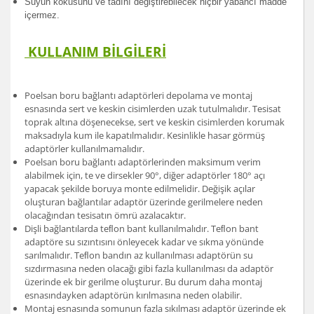
Suyun kokusunu ve tadını değiştirebilecek hiçbir yabancı madde
içermez.
KULLANIM BİLGİLERİ
Poelsan boru bağlantı adaptörleri depolama ve montaj
esnasında sert ve keskin cisimlerden uzak tutulmalıdır. Tesisat
toprak altına döşenecekse, sert ve keskin cisimlerden korumak
maksadıyla kum ile kapatılmalıdır. Kesinlikle hasar görmüş
adaptörler kullanılmamalıdır.
Poelsan boru bağlantı adaptörlerinden maksimum verim
alabilmek için, te ve dirsekler 90°, diğer adaptörler 180° açı
yapacak şekilde boruya monte edilmelidir. Değişik açılar
oluşturan bağlantılar adaptör üzerinde gerilmelere neden
olacağından tesisatın ömrü azalacaktır.
Dişli bağlantılarda teﬂon bant kullanılmalıdır. Teﬂon bant
adaptöre su sızıntısını önleyecek kadar ve sıkma yönünde
sarılmalıdır. Teﬂon bandın az kullanılması adaptörün su
sızdırmasına neden olacağı gibi fazla kullanılması da adaptör
üzerinde ek bir gerilme oluşturur. Bu durum daha montaj
esnasındayken adaptörün kırılmasına neden olabilir.
Montaj esnasında somunun fazla sıkılması adaptör üzerinde ek