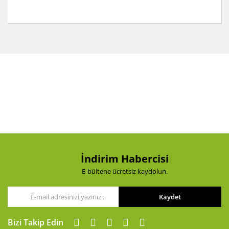
Bu ürünün fiyat bilgisi, resim, ürün açıklamalarında ve
diğer konularda yetersiz gördüğünüz noktaları öneri
Bu ürüne ilk yorumu siz yapın!
formunu kullanarak tarafımıza iletebilirsiniz.
Görüş ve önerileriniz için teşekkür ederiz.
Yorum Yaz
Ürün resmi kalitesiz, bozuk veya görüntülenemiyor.
Ürün açıklamasında eksik bilgiler bulunuyor.
Ürün bilgilerinde hatalar bulunuyor.
Ürün fiyatı diğer sitelerden daha pahalı.
Bu ürüne benzer farklı alternatifler olmalı.
İndirim Habercisi
E-bültene ücretsiz kaydolun.
Kaydet
Gönder
Bizi Takip Edin