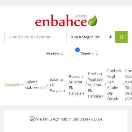
Hesabım
Sepetim
Poelsan
Poe
Poelsan
Poelsan
Yeşil
50X
Sulama
Yeşil Seri
Sulama
Sulama
Seri
Kab
Anasayfa
Ek
Sulama
Malzemeleri
Ek
Kaplin
Dişi
Parçaları
Ek
Parçaları
Dişi
Dir
Parçaları
Dirsek
(83