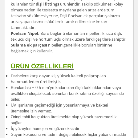
kullanılan tür
dişli fittings
ürünleridir. Takılıp sökülmesi kolay
olması nedeni ile tesisatta meydana gelen arızalarda tüm
tesisatın sökülmesi yerine, Dişli Poelsan ek parçaları yalnızca
arıza yapan kısmın sökülerek tamir edilmesine imkan
tanımaktadır.
Poelsan Nipel:
Boru bağlantı elamanları nipeller, iki ucu dişli,
tek ucu dişli ve hortum uçlu olmak üzere farklı çeşitlere sahiptir.
Sulama ek parçası
nipelleri genellikle boruları birbirine
bağlamak için kullanılır.
ÜRÜN ÖZELLİKLERİ
Darbelere karşı dayanıklı, yüksek kaliteli polipropilen
hammaddeden üretilmiştir.
Borulardak
i ± 0.5 mm’ye kadar olan ölçü farklılıklarından veya
ovallikten oluşabilecek sorunları konik sıkma özelliği sayesinde
önler.
UV ışınlarını geçirmediği için yosunlanmaya ve bakteri
üremesine izin vermez.
Oringi tabii kauçuktan üretilmekte olup yüksek sızdırmazlık
sağlar.
İç yüzeyleri homojen ve gözeneksizdir.
Suyun kokusunu ve tadını değiştirebilecek hiçbir yabancı madde