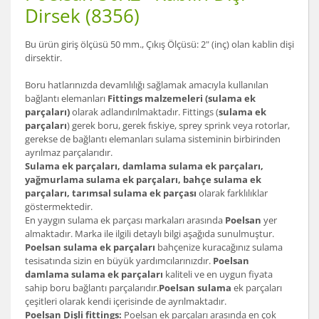
Dirsek (8356)
Bu ürün giriş ölçüsü 50 mm., Çıkış Ölçüsü: 2" (inç) olan kablin dişi
dirsektir.
Boru hatlarınızda devamlılığı sağlamak amacıyla kullanılan
bağlantı elemanları
Fittings malzemeleri (sulama ek
parçaları)
olarak adlandırılmaktadır. Fittings (
sulama ek
parçaları
) gerek boru, gerek fıskiye, sprey sprink veya rotorlar,
gerekse de bağlantı elemanları sulama sisteminin birbirinden
ayrılmaz parçalarıdır.
Sulama ek parçaları, damlama sulama ek parçaları,
yağmurlama sulama ek parçaları, bahçe sulama ek
parçaları, tarımsal sulama ek parçası
olarak farklılıklar
göstermektedir.
En yaygın sulama ek parçası markaları arasında
Poelsan
yer
almaktadır. Marka ile ilgili detaylı bilgi aşağıda sunulmuştur.
Poelsan sulama ek parçaları
bahçenize kuracağınız sulama
tesisatında sizin en büyük yardımcılarınızdır.
Poelsan
damlama sulama ek parçaları
kaliteli ve en uygun fiyata
sahip boru bağlantı parçalarıdır.
Poelsan sulama
ek parçaları
çeşitleri olarak kendi içerisinde de ayrılmaktadır.
Poelsan Dişli fittings:
Poelsan ek parçaları arasında en çok