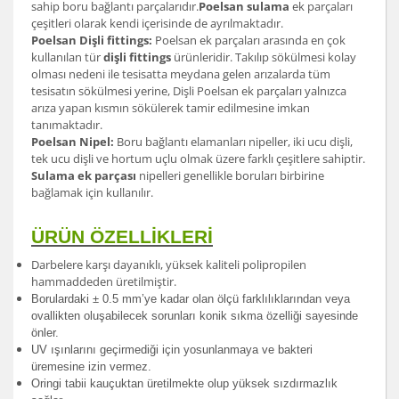
sahip boru bağlantı parçalarıdır.
Poelsan sulama
ek parçaları
çeşitleri olarak kendi içerisinde de ayrılmaktadır.
Poelsan Dişli fittings:
Poelsan ek parçaları arasında en çok
kullanılan tür
dişli fittings
ürünleridir. Takılıp sökülmesi kolay
olması nedeni ile tesisatta meydana gelen arızalarda tüm
tesisatın sökülmesi yerine, Dişli Poelsan ek parçaları yalnızca
arıza yapan kısmın sökülerek tamir edilmesine imkan
tanımaktadır.
Poelsan Nipel:
Boru bağlantı elamanları nipeller, iki ucu dişli,
tek ucu dişli ve hortum uçlu olmak üzere farklı çeşitlere sahiptir.
Sulama ek parçası
nipelleri genellikle boruları birbirine
bağlamak için kullanılır.
ÜRÜN ÖZELLİKLERİ
Darbelere karşı dayanıklı, yüksek kaliteli polipropilen
hammaddeden üretilmiştir.
Borulardak
i ± 0.5 mm’ye kadar olan ölçü farklılıklarından veya
ovallikten oluşabilecek sorunları konik sıkma özelliği sayesinde
önler.
UV ışınlarını geçirmediği için yosunlanmaya ve bakteri
üremesine izin vermez.
Oringi tabii kauçuktan üretilmekte olup yüksek sızdırmazlık