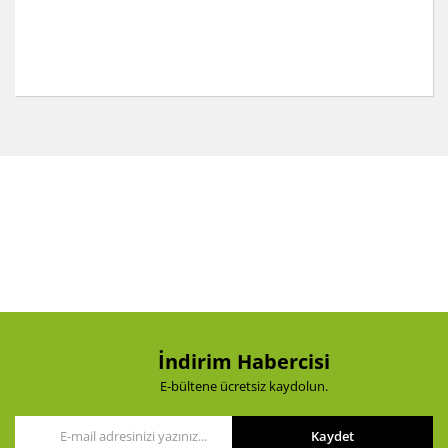
Bu ürünün fiyat bilgisi, resim, ürün açıklamalarında ve
diğer konularda yetersiz gördüğünüz noktaları öneri
Bu ürüne ilk yorumu siz yapın!
formunu kullanarak tarafımıza iletebilirsiniz.
Görüş ve önerileriniz için teşekkür ederiz.
Yorum Yaz
Ürün resmi kalitesiz, bozuk veya görüntülenemiyor.
Ürün açıklamasında eksik bilgiler bulunuyor.
Ürün bilgilerinde hatalar bulunuyor.
Ürün fiyatı diğer sitelerden daha pahalı.
Bu ürüne benzer farklı alternatifler olmalı.
İndirim Habercisi
E-bültene ücretsiz kaydolun.
Kaydet