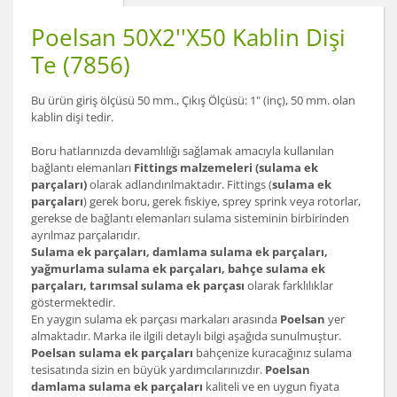
Poelsan 50X2''X50 Kablin Dişi
Te (7856)
Bu ürün giriş ölçüsü 50 mm., Çıkış Ölçüsü: 1" (inç), 50 mm. olan
kablin dişi tedir.
Boru hatlarınızda devamlılığı sağlamak amacıyla kullanılan
bağlantı elemanları
Fittings malzemeleri (sulama ek
parçaları)
olarak adlandırılmaktadır. Fittings (
sulama ek
parçaları
) gerek boru, gerek fıskiye, sprey sprink veya rotorlar,
gerekse de bağlantı elemanları sulama sisteminin birbirinden
ayrılmaz parçalarıdır.
Sulama ek parçaları, damlama sulama ek parçaları,
yağmurlama sulama ek parçaları, bahçe sulama ek
parçaları, tarımsal sulama ek parçası
olarak farklılıklar
göstermektedir.
En yaygın sulama ek parçası markaları arasında
Poelsan
yer
almaktadır. Marka ile ilgili detaylı bilgi aşağıda sunulmuştur.
Poelsan sulama ek parçaları
bahçenize kuracağınız sulama
tesisatında sizin en büyük yardımcılarınızdır.
Poelsan
damlama sulama ek parçaları
kaliteli ve en uygun fiyata