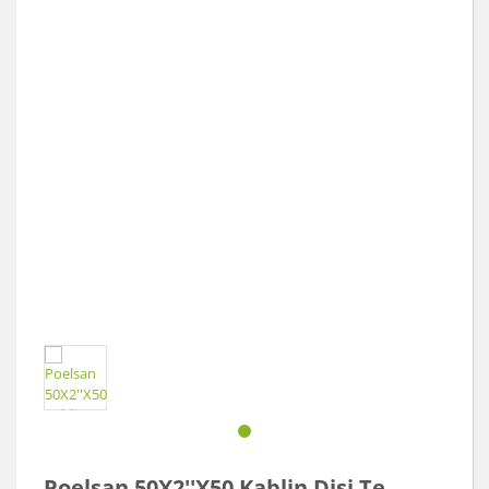
Akü Şarj Cihazı
Aspiratör
Beton Kesme Makinası
Boya Tabancaları ve Aksesuarları
Çok Fonksiyonlu Aletler
Dremel
El Motoru Sistemi
Elektrikli Vinç
Gravür Sistemi
Kanal Açma Makinesi
Kırıcılar ve Kırıcı Deliciler
Poelsan 50X2''X50 Kablin Dişi Te