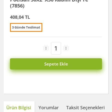
(7856)
Koyun Kırkma
408,04 TL
Paslanmaz Çelik Yüzey İşleme Makinesi
Sac Kesme Makinesi
3 Günde Teslimat
Somun Sıkma Makineleri
Sütunlu Matkaplar
Testereler
Sepete Ekle
Tezgah Üstü Makineler
Toz Emme Makineleri
Tutkal Tabancası
Vidalama Makineleri
Ürün Bilgisi
Yorumlar
Taksit Seçenekleri
Zımba Tabancları