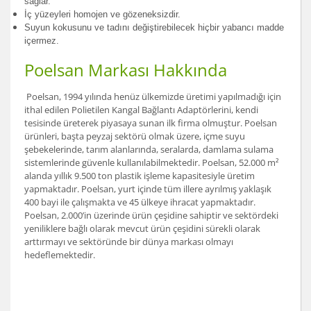
sağlar.
İç yüzeyleri homojen ve gözeneksizdir.
Suyun kokusunu ve tadını değiştirebilecek hiçbir yabancı madde
içermez.
Poelsan Markası Hakkında
Poelsan, 1994 yılında henüz ülkemizde üretimi yapılmadığı için
ithal edilen Polietilen Kangal Bağlantı Adaptörlerini, kendi
tesisinde üreterek piyasaya sunan ilk firma olmuştur. Poelsan
ürünleri, başta peyzaj sektörü olmak üzere, içme suyu
şebekelerinde, tarım alanlarında, seralarda, damlama sulama
sistemlerinde güvenle kullanılabilmektedir. Poelsan, 52.000 m²
alanda yıllık 9.500 ton plastik işleme kapasitesiyle üretim
yapmaktadır. Poelsan, yurt içinde tüm illere ayrılmış yaklaşık
400 bayi ile çalışmakta ve 45 ülkeye ihracat yapmaktadır.
Poelsan, 2.000’in üzerinde ürün çeşidine sahiptir ve sektördeki
yeniliklere bağlı olarak mevcut ürün çeşidini sürekli olarak
arttırmayı ve sektöründe bir dünya markası olmayı
hedeflemektedir.