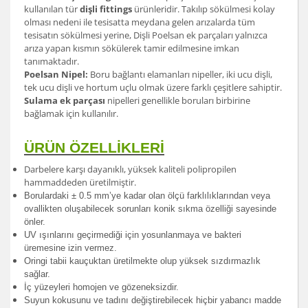
kullanılan tür
dişli fittings
ürünleridir. Takılıp sökülmesi kolay
olması nedeni ile tesisatta meydana gelen arızalarda tüm
tesisatın sökülmesi yerine, Dişli Poelsan ek parçaları yalnızca
arıza yapan kısmın sökülerek tamir edilmesine imkan
tanımaktadır.
Poelsan Nipel:
Boru bağlantı elamanları nipeller, iki ucu dişli,
tek ucu dişli ve hortum uçlu olmak üzere farklı çeşitlere sahiptir.
Sulama ek parçası
nipelleri genellikle boruları birbirine
bağlamak için kullanılır.
ÜRÜN ÖZELLİKLERİ
Darbelere karşı dayanıklı, yüksek kaliteli polipropilen
hammaddeden üretilmiştir.
Borulardak
i ± 0.5 mm’ye kadar olan ölçü farklılıklarından veya
ovallikten oluşabilecek sorunları konik sıkma özelliği sayesinde
önler.
UV ışınlarını geçirmediği için yosunlanmaya ve bakteri
üremesine izin vermez.
Oringi tabii kauçuktan üretilmekte olup yüksek sızdırmazlık
sağlar.
İç yüzeyleri homojen ve gözeneksizdir.
Suyun kokusunu ve tadını değiştirebilecek hiçbir yabancı madde