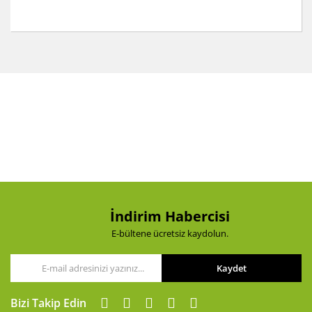
Bu ürünün fiyat bilgisi, resim, ürün açıklamalarında ve
diğer konularda yetersiz gördüğünüz noktaları öneri
Bu ürüne ilk yorumu siz yapın!
formunu kullanarak tarafımıza iletebilirsiniz.
Görüş ve önerileriniz için teşekkür ederiz.
Yorum Yaz
Ürün resmi kalitesiz, bozuk veya görüntülenemiyor.
Ürün açıklamasında eksik bilgiler bulunuyor.
Ürün bilgilerinde hatalar bulunuyor.
Ürün fiyatı diğer sitelerden daha pahalı.
Bu ürüne benzer farklı alternatifler olmalı.
İndirim Habercisi
E-bültene ücretsiz kaydolun.
Kaydet
Gönder
Bizi Takip Edin