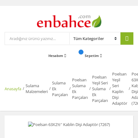
Hesabım
Sepetim
Poelsan
Poe
Poelsan
Poelsan
Yeşil
63X
Sulama
Yeşil Seri
Sulama
Sulama
Seri
Kab
Anasayfa
Ek
Sulama
Malzemeleri
Ek
Kaplin
Dişi
Parçaları
Ek
Parçaları
Dişi
Ada
Parçaları
Adaptör
(72