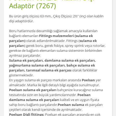
Adaptör (7267)
Bu ürün giriş ölçüsü 63 mm., Çıkış Ölçüsü: 2½" (inç) olan kablin
dişi adaptördür.
Boru hatlarınızda devamlılığı sağlamak amacıyla kullanılan
bağlantı elemanları
Fittings malzemeleri (sulama ek
parçaları)
olarak adlandırılmaktadır. Fittings (
sulama ek
parçaları
) gerek boru, gerek fıskiye, sprey sprink veya rotorlar,
gerekse de bağlantı elemanları sulama sisteminin birbirinden
ayrılmaz parçalarıdır.
Sulama ek parçaları, damlama sulama ek parçaları,
yağmurlama sulama ek parçaları, bahçe sulama ek
parçaları, tarımsal sulama ek parçası
olarak farklılıklar
göstermektedir.
En yaygın sulama ek parçası markaları arasında
Poelsan
yer
almaktadır. Marka ile ilgili detaylı bilgi aşağıda sunulmuştur.
Poelsan sulama ek parçaları
bahçenize kuracağınız sulama
tesisatında sizin en büyük yardımcılarınızdır.
Poelsan
damlama sulama ek parçaları
kaliteli ve en uygun fiyata
sahip boru bağlantı parçalarıdır.
Poelsan sulama
ek parçaları
çeşitleri olarak kendi içerisinde de ayrılmaktadır.
Poelsan Dişli fittings:
Poelsan ek parçaları arasında en çok