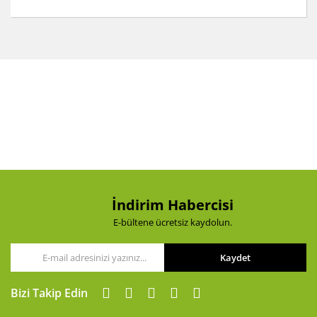
Bu ürünün fiyat bilgisi, resim, ürün açıklamalarında ve
diğer konularda yetersiz gördüğünüz noktaları öneri
Bu ürüne ilk yorumu siz yapın!
formunu kullanarak tarafımıza iletebilirsiniz.
Görüş ve önerileriniz için teşekkür ederiz.
Yorum Yaz
Ürün resmi kalitesiz, bozuk veya görüntülenemiyor.
Ürün açıklamasında eksik bilgiler bulunuyor.
Ürün bilgilerinde hatalar bulunuyor.
Ürün fiyatı diğer sitelerden daha pahalı.
Bu ürüne benzer farklı alternatifler olmalı.
İndirim Habercisi
E-bültene ücretsiz kaydolun.
Kaydet
Gönder
Bizi Takip Edin