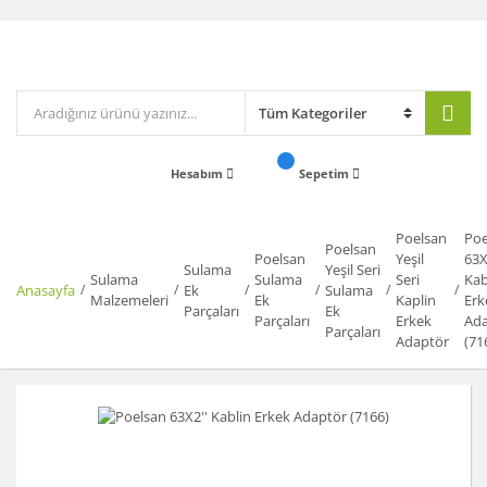
Hesabım
Sepetim
Poelsan
Poe
Poelsan
Poelsan
Yeşil
63X
Sulama
Yeşil Seri
Sulama
Sulama
Seri
Kab
Anasayfa
Ek
Sulama
Malzemeleri
Ek
Kaplin
Erk
Parçaları
Ek
Parçaları
Erkek
Ada
Parçaları
Adaptör
(71