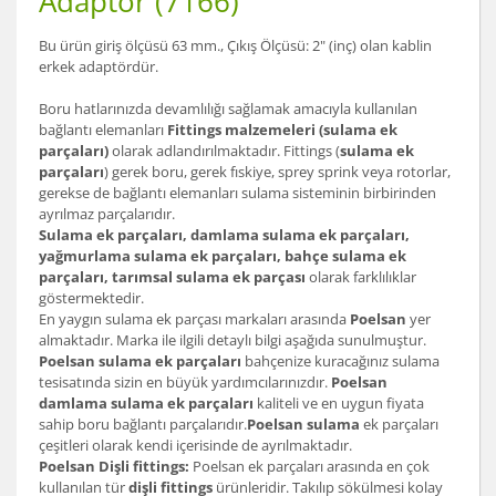
Adaptör (7166)
Bu ürün giriş ölçüsü 63 mm., Çıkış Ölçüsü: 2" (inç) olan kablin
erkek adaptördür.
Boru hatlarınızda devamlılığı sağlamak amacıyla kullanılan
bağlantı elemanları
Fittings malzemeleri (sulama ek
parçaları)
olarak adlandırılmaktadır. Fittings (
sulama ek
parçaları
) gerek boru, gerek fıskiye, sprey sprink veya rotorlar,
gerekse de bağlantı elemanları sulama sisteminin birbirinden
ayrılmaz parçalarıdır.
Sulama ek parçaları, damlama sulama ek parçaları,
yağmurlama sulama ek parçaları, bahçe sulama ek
parçaları, tarımsal sulama ek parçası
olarak farklılıklar
göstermektedir.
En yaygın sulama ek parçası markaları arasında
Poelsan
yer
almaktadır. Marka ile ilgili detaylı bilgi aşağıda sunulmuştur.
Poelsan sulama ek parçaları
bahçenize kuracağınız sulama
tesisatında sizin en büyük yardımcılarınızdır.
Poelsan
damlama sulama ek parçaları
kaliteli ve en uygun fiyata
sahip boru bağlantı parçalarıdır.
Poelsan sulama
ek parçaları
çeşitleri olarak kendi içerisinde de ayrılmaktadır.
Poelsan Dişli fittings:
Poelsan ek parçaları arasında en çok
kullanılan tür
dişli fittings
ürünleridir. Takılıp sökülmesi kolay