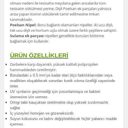
olması nedeni ile tesisatta meydana gelen arızalarda tüm
tesisatın sökülmesi yerine, Dişli Poelsan ek parçaları yalnızca
arıza yapan kısmın sökülerek tamir edilmesine imkan
tanımaktadır.
Poelsan Nipel:
Boru bağlantı elamanları nipeller, iki ucu dişli,
tek ucu dişli ve hortum uçlu olmak üzere farklı çeşitlere sahiptir.
Sulama ek parçası
nipelleri genellikle boruları birbirine
bağlamak için kullanılır.
ÜRÜN ÖZELLİKLERİ
Darbelere karşı dayanıklı, yüksek kaliteli polipropilen
hammaddeden üretilmiştir.
Borulardak
i ± 0.5 mm’ye kadar olan ölçü farklılıklarından veya
ovallikten oluşabilecek sorunları konik sıkma özelliği sayesinde
önler.
UV ışınlarını geçirmediği için yosunlanmaya ve bakteri
üremesine izin vermez.
Oringi tabii kauçuktan üretilmekte olup yüksek sızdırmazlık
sağlar.
İç yüzeyleri homojen ve gözeneksizdir.
Suyun kokusunu ve tadını değiştirebilecek hiçbir yabancı madde
içermez.