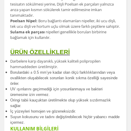
tesisatın sökülmesi yerine, Dişli Poelsan ek parçaları yalnızca
arıza yapan kısmın sökülerek tamir edilmesine imkan
tanımaktadır.
Poelsan Nipel:
Boru bağlantı elamanları nipeller, iki ucu dişli,
tek ucu dişli ve hortum uçlu olmak üzere farklı çeşitlere sahiptir.
Sulama ek parçası
nipelleri genellikle boruları birbirine
bağlamak için kullanılır.
ÜRÜN ÖZELLİKLERİ
Darbelere karşı dayanıklı, yüksek kaliteli polipropilen
hammaddeden üretilmiştir.
Borulardak
i ± 0.5 mm’ye kadar olan ölçü farklılıklarından veya
ovallikten oluşabilecek sorunları konik sıkma özelliği sayesinde
önler.
UV ışınlarını geçirmediği için yosunlanmaya ve bakteri
üremesine izin vermez.
Oringi tabii kauçuktan üretilmekte olup yüksek sızdırmazlık
sağlar.
İç yüzeyleri homojen ve gözeneksizdir.
Suyun kokusunu ve tadını değiştirebilecek hiçbir yabancı madde
içermez.
KULLANIM BİLGİLERİ