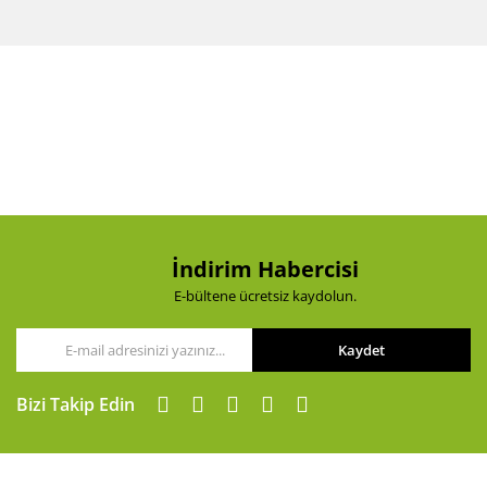
Bu ürünün fiyat bilgisi, resim, ürün açıklamalarında ve
diğer konularda yetersiz gördüğünüz noktaları öneri
Bu ürüne ilk yorumu siz yapın!
formunu kullanarak tarafımıza iletebilirsiniz.
Görüş ve önerileriniz için teşekkür ederiz.
Yorum Yaz
Ürün resmi kalitesiz, bozuk veya görüntülenemiyor.
Ürün açıklamasında eksik bilgiler bulunuyor.
Ürün bilgilerinde hatalar bulunuyor.
Ürün fiyatı diğer sitelerden daha pahalı.
Bu ürüne benzer farklı alternatifler olmalı.
İndirim Habercisi
E-bültene ücretsiz kaydolun.
Kaydet
Gönder
Bizi Takip Edin