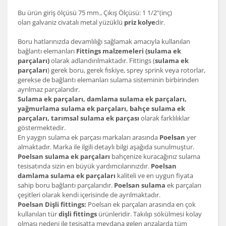
Bu ürün giriş ölçüsü 75 mm., Çıkış Ölçüsü: 1 1/2"(inç)
olan galvaniz civatalı metal yüzüklü
priz kolye
dir.
Boru hatlarınızda devamlılığı sağlamak amacıyla kullanılan
bağlantı elemanları
Fittings malzemeleri (sulama ek
parçaları)
olarak adlandırılmaktadır. Fittings (
sulama ek
parçaları
) gerek boru, gerek fıskiye, sprey sprink veya rotorlar,
gerekse de bağlantı elemanları sulama sisteminin birbirinden
ayrılmaz parçalarıdır.
Sulama ek parçaları, damlama sulama ek parçaları,
yağmurlama sulama ek parçaları, bahçe sulama ek
parçaları, tarımsal sulama ek parçası
olarak farklılıklar
göstermektedir.
En yaygın sulama ek parçası markaları arasında
Poelsan
yer
almaktadır. Marka ile ilgili detaylı bilgi aşağıda sunulmuştur.
Poelsan sulama ek parçaları
bahçenize kuracağınız sulama
tesisatında sizin en büyük yardımcılarınızdır.
Poelsan
damlama sulama ek parçaları
kaliteli ve en uygun fiyata
sahip boru bağlantı parçalarıdır.
Poelsan sulama
ek parçaları
çeşitleri olarak kendi içerisinde de ayrılmaktadır.
Poelsan Dişli fittings:
Poelsan ek parçaları arasında en çok
kullanılan tür
dişli fittings
ürünleridir. Takılıp sökülmesi kolay
olması nedeni ile tesisatta meydana gelen arızalarda tüm