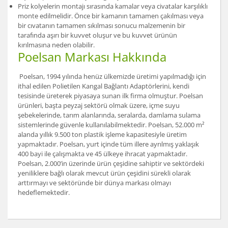
Priz kolyelerin montajı sırasında kamalar veya civatalar karşılıklı
monte edilmelidir. Önce bir kamanın tamamen çakılması veya
bir cıvatanın tamamen sıkılması sonucu malzemenin bir
tarafında aşırı bir kuvvet oluşur ve bu kuvvet ürünün
kırılmasına neden olabilir.
Poelsan Markası Hakkında
Poelsan, 1994 yılında henüz ülkemizde üretimi yapılmadığı için
ithal edilen Polietilen Kangal Bağlantı Adaptörlerini, kendi
tesisinde üreterek piyasaya sunan ilk firma olmuştur. Poelsan
ürünleri, başta peyzaj sektörü olmak üzere, içme suyu
şebekelerinde, tarım alanlarında, seralarda, damlama sulama
sistemlerinde güvenle kullanılabilmektedir. Poelsan, 52.000 m²
alanda yıllık 9.500 ton plastik işleme kapasitesiyle üretim
yapmaktadır. Poelsan, yurt içinde tüm illere ayrılmış yaklaşık
400 bayi ile çalışmakta ve 45 ülkeye ihracat yapmaktadır.
Poelsan, 2.000’in üzerinde ürün çeşidine sahiptir ve sektördeki
yeniliklere bağlı olarak mevcut ürün çeşidini sürekli olarak
arttırmayı ve sektöründe bir dünya markası olmayı
hedeflemektedir.