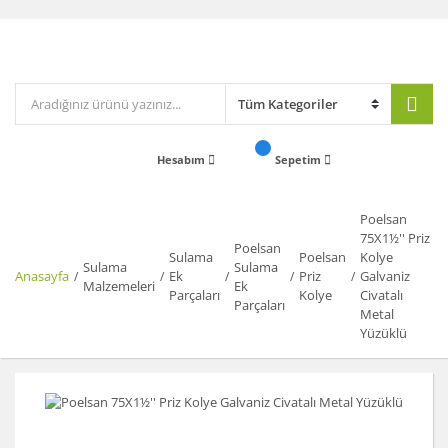
Hesabım
Sepetim
Poelsan
75X1½'' Priz
Poelsan
Sulama
Poelsan
Kolye
Sulama
Sulama
Anasayfa
Ek
Priz
Galvaniz
Malzemeleri
Ek
Parçaları
Kolye
Civatalı
Parçaları
Metal
Yüzüklü