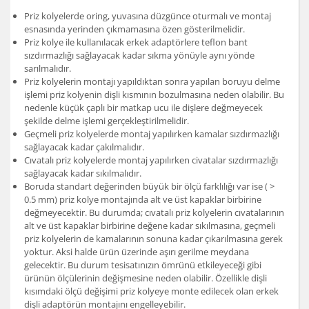
Priz kolyelerde oring, yuvasına düzgünce oturmalı ve montaj
esnasında yerinden çıkmamasına özen gösterilmelidir.
Priz kolye ile kullanılacak erkek adaptörlere teflon bant
sızdırmazlığı sağlayacak kadar sıkma yönüyle aynı yönde
sarılmalıdır.
Priz kolyelerin montajı yapıldıktan sonra yapılan boruyu delme
işlemi priz kolyenin dişli kısmının bozulmasına neden olabilir. Bu
nedenle küçük çaplı bir matkap ucu ile dişlere değmeyecek
şekilde delme işlemi gerçekleştirilmelidir.
Geçmeli priz kolyelerde montaj yapılırken kamalar sızdırmazlığı
sağlayacak kadar çakılmalıdır.
Cıvatalı priz kolyelerde montaj yapılırken civatalar sızdırmazlığı
sağlayacak kadar sıkılmalıdır.
Boruda standart değerinden büyük bir ölçü farklılığı var ise ( >
0.5 mm) priz kolye montajında alt ve üst kapaklar birbirine
değmeyecektir. Bu durumda; cıvatalı priz kolyelerin cıvatalarının
alt ve üst kapaklar birbirine değene kadar sıkılmasına, geçmeli
priz kolyelerin de kamalarının sonuna kadar çıkarılmasına gerek
yoktur. Aksi halde ürün üzerinde aşırı gerilme meydana
gelecektir. Bu durum tesisatınızın ömrünü etkileyeceği gibi
ürünün ölçülerinin değişmesine neden olabilir. Özellikle dişli
kısımdaki ölçü değişimi priz kolyeye monte edilecek olan erkek
dişli adaptörün montajını engelleyebilir.