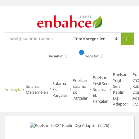
Hesabım
Sepetim
Poelsan
Poe
Poelsan
Poelsan
Yeşil
75X
Sulama
Yeşil Seri
Sulama
Sulama
Seri
Kab
Anasayfa
Ek
Sulama
Malzemeleri
Ek
Kaplin
Dişi
Parçaları
Ek
Parçaları
Dişi
Ada
Parçaları
Adaptör
(72