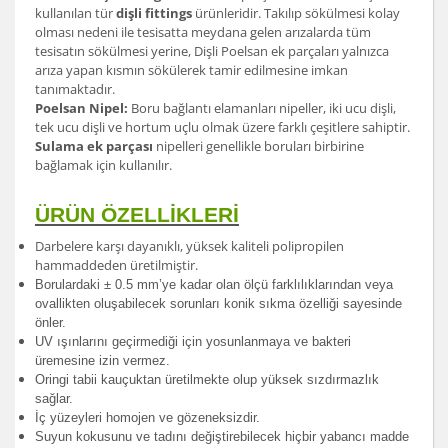
kullanılan tür
dişli fittings
ürünleridir. Takılıp sökülmesi kolay
olması nedeni ile tesisatta meydana gelen arızalarda tüm
tesisatın sökülmesi yerine, Dişli Poelsan ek parçaları yalnızca
arıza yapan kısmın sökülerek tamir edilmesine imkan
tanımaktadır.
Poelsan Nipel:
Boru bağlantı elamanları nipeller, iki ucu dişli,
tek ucu dişli ve hortum uçlu olmak üzere farklı çeşitlere sahiptir.
Sulama ek parçası
nipelleri genellikle boruları birbirine
bağlamak için kullanılır.
ÜRÜN ÖZELLİKLERİ
Darbelere karşı dayanıklı, yüksek kaliteli polipropilen
hammaddeden üretilmiştir.
Borulardak
i ± 0.5 mm’ye kadar olan ölçü farklılıklarından veya
ovallikten oluşabilecek sorunları konik sıkma özelliği sayesinde
önler.
UV ışınlarını geçirmediği için yosunlanmaya ve bakteri
üremesine izin vermez.
Oringi tabii kauçuktan üretilmekte olup yüksek sızdırmazlık
sağlar.
İç yüzeyleri homojen ve gözeneksizdir.
Suyun kokusunu ve tadını değiştirebilecek hiçbir yabancı madde