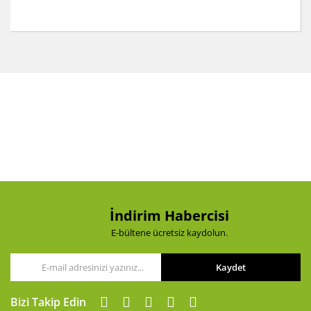
Bu ürünün fiyat bilgisi, resim, ürün açıklamalarında ve
diğer konularda yetersiz gördüğünüz noktaları öneri
Bu ürüne ilk yorumu siz yapın!
formunu kullanarak tarafımıza iletebilirsiniz.
Görüş ve önerileriniz için teşekkür ederiz.
Yorum Yaz
Ürün resmi kalitesiz, bozuk veya görüntülenemiyor.
Ürün açıklamasında eksik bilgiler bulunuyor.
Ürün bilgilerinde hatalar bulunuyor.
Ürün fiyatı diğer sitelerden daha pahalı.
Bu ürüne benzer farklı alternatifler olmalı.
İndirim Habercisi
E-bültene ücretsiz kaydolun.
Kaydet
Gönder
Bizi Takip Edin