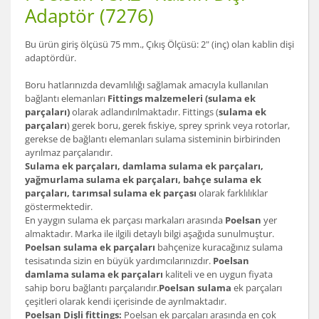
Adaptör (7276)
Bu ürün giriş ölçüsü 75 mm., Çıkış Ölçüsü: 2" (inç) olan kablin dişi
adaptördür.
Boru hatlarınızda devamlılığı sağlamak amacıyla kullanılan
bağlantı elemanları
Fittings malzemeleri (sulama ek
parçaları)
olarak adlandırılmaktadır. Fittings (
sulama ek
parçaları
) gerek boru, gerek fıskiye, sprey sprink veya rotorlar,
gerekse de bağlantı elemanları sulama sisteminin birbirinden
ayrılmaz parçalarıdır.
Sulama ek parçaları, damlama sulama ek parçaları,
yağmurlama sulama ek parçaları, bahçe sulama ek
parçaları, tarımsal sulama ek parçası
olarak farklılıklar
göstermektedir.
En yaygın sulama ek parçası markaları arasında
Poelsan
yer
almaktadır. Marka ile ilgili detaylı bilgi aşağıda sunulmuştur.
Poelsan sulama ek parçaları
bahçenize kuracağınız sulama
tesisatında sizin en büyük yardımcılarınızdır.
Poelsan
damlama sulama ek parçaları
kaliteli ve en uygun fiyata
sahip boru bağlantı parçalarıdır.
Poelsan sulama
ek parçaları
çeşitleri olarak kendi içerisinde de ayrılmaktadır.
Poelsan Dişli fittings:
Poelsan ek parçaları arasında en çok