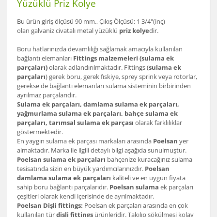
Yüzüklü Priz Kolye
Bu ürün giriş ölçüsü 90 mm., Çıkış Ölçüsü: 1 3/4"(inç)
olan galvaniz civatalı metal yüzüklü
priz kolye
dir.
Boru hatlarınızda devamlılığı sağlamak amacıyla kullanılan
bağlantı elemanları
Fittings malzemeleri (sulama ek
parçaları)
olarak adlandırılmaktadır. Fittings (
sulama ek
parçaları
) gerek boru, gerek fıskiye, sprey sprink veya rotorlar,
gerekse de bağlantı elemanları sulama sisteminin birbirinden
ayrılmaz parçalarıdır.
Sulama ek parçaları, damlama sulama ek parçaları,
yağmurlama sulama ek parçaları, bahçe sulama ek
parçaları, tarımsal sulama ek parçası
olarak farklılıklar
göstermektedir.
En yaygın sulama ek parçası markaları arasında
Poelsan
yer
almaktadır. Marka ile ilgili detaylı bilgi aşağıda sunulmuştur.
Poelsan sulama ek parçaları
bahçenize kuracağınız sulama
tesisatında sizin en büyük yardımcılarınızdır.
Poelsan
damlama sulama ek parçaları
kaliteli ve en uygun fiyata
sahip boru bağlantı parçalarıdır.
Poelsan sulama
ek parçaları
çeşitleri olarak kendi içerisinde de ayrılmaktadır.
Poelsan Dişli fittings:
Poelsan ek parçaları arasında en çok
kullanılan tür
dişli fittings
ürünleridir. Takılıp sökülmesi kolay