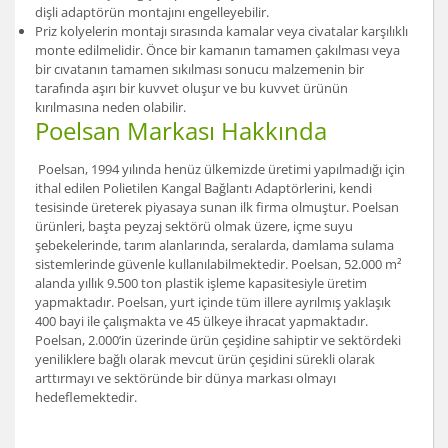
dişli adaptörün montajını engelleyebilir.
Priz kolyelerin montajı sırasında kamalar veya civatalar karşılıklı
monte edilmelidir. Önce bir kamanın tamamen çakılması veya
bir cıvatanın tamamen sıkılması sonucu malzemenin bir
tarafında aşırı bir kuvvet oluşur ve bu kuvvet ürünün
kırılmasına neden olabilir.
Poelsan Markası Hakkında
Poelsan, 1994 yılında henüz ülkemizde üretimi yapılmadığı için
ithal edilen Polietilen Kangal Bağlantı Adaptörlerini, kendi
tesisinde üreterek piyasaya sunan ilk firma olmuştur. Poelsan
ürünleri, başta peyzaj sektörü olmak üzere, içme suyu
şebekelerinde, tarım alanlarında, seralarda, damlama sulama
sistemlerinde güvenle kullanılabilmektedir. Poelsan, 52.000 m²
alanda yıllık 9.500 ton plastik işleme kapasitesiyle üretim
yapmaktadır. Poelsan, yurt içinde tüm illere ayrılmış yaklaşık
400 bayi ile çalışmakta ve 45 ülkeye ihracat yapmaktadır.
Poelsan, 2.000’in üzerinde ürün çeşidine sahiptir ve sektördeki
yeniliklere bağlı olarak mevcut ürün çeşidini sürekli olarak
arttırmayı ve sektöründe bir dünya markası olmayı
hedeflemektedir.