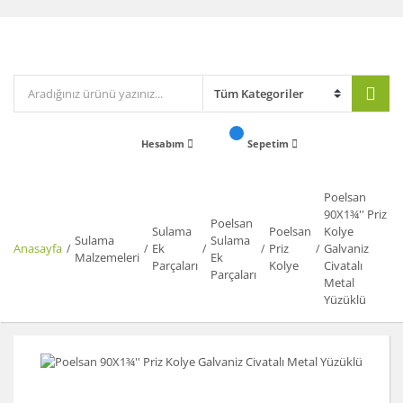
Hesabım
Sepetim
Poelsan
90X1¾'' Priz
Poelsan
Sulama
Poelsan
Kolye
Sulama
Sulama
Anasayfa
Ek
Priz
Galvaniz
Malzemeleri
Ek
Parçaları
Kolye
Civatalı
Parçaları
Metal
Yüzüklü