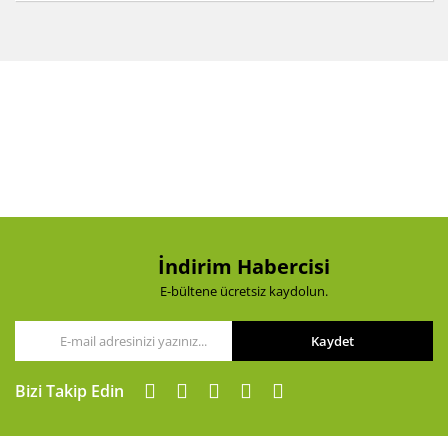
Bu ürünün fiyat bilgisi, resim, ürün açıklamalarında ve
diğer konularda yetersiz gördüğünüz noktaları öneri
Bu ürüne ilk yorumu siz yapın!
formunu kullanarak tarafımıza iletebilirsiniz.
Görüş ve önerileriniz için teşekkür ederiz.
Yorum Yaz
Ürün resmi kalitesiz, bozuk veya görüntülenemiyor.
Ürün açıklamasında eksik bilgiler bulunuyor.
Ürün bilgilerinde hatalar bulunuyor.
Ürün fiyatı diğer sitelerden daha pahalı.
Bu ürüne benzer farklı alternatifler olmalı.
İndirim Habercisi
E-bültene ücretsiz kaydolun.
Kaydet
Gönder
Bizi Takip Edin