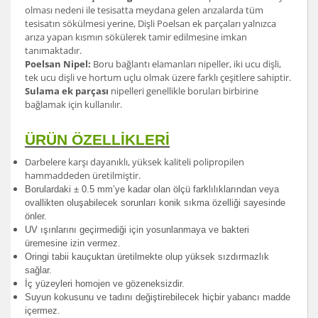
olması nedeni ile tesisatta meydana gelen arızalarda tüm
tesisatın sökülmesi yerine, Dişli Poelsan ek parçaları yalnızca
arıza yapan kısmın sökülerek tamir edilmesine imkan
tanımaktadır.
Poelsan Nipel:
Boru bağlantı elamanları nipeller, iki ucu dişli,
tek ucu dişli ve hortum uçlu olmak üzere farklı çeşitlere sahiptir.
Sulama ek parçası
nipelleri genellikle boruları birbirine
bağlamak için kullanılır.
ÜRÜN ÖZELLİKLERİ
Darbelere karşı dayanıklı, yüksek kaliteli polipropilen
hammaddeden üretilmiştir.
Borulardak
i ± 0.5 mm’ye kadar olan ölçü farklılıklarından veya
ovallikten oluşabilecek sorunları konik sıkma özelliği sayesinde
önler.
UV ışınlarını geçirmediği için yosunlanmaya ve bakteri
üremesine izin vermez.
Oringi tabii kauçuktan üretilmekte olup yüksek sızdırmazlık
sağlar.
İç yüzeyleri homojen ve gözeneksizdir.
Suyun kokusunu ve tadını değiştirebilecek hiçbir yabancı madde
içermez.