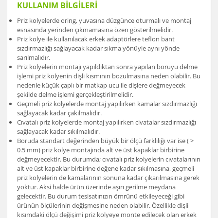
KULLANIM BİLGİLERİ
Priz kolyelerde oring, yuvasına düzgünce oturmalı ve montaj
esnasında yerinden çıkmamasına özen gösterilmelidir.
Priz kolye ile kullanılacak erkek adaptörlere teflon bant
sızdırmazlığı sağlayacak kadar sıkma yönüyle aynı yönde
sarılmalıdır.
Priz kolyelerin montajı yapıldıktan sonra yapılan boruyu delme
işlemi priz kolyenin dişli kısmının bozulmasına neden olabilir. Bu
nedenle küçük çaplı bir matkap ucu ile dişlere değmeyecek
şekilde delme işlemi gerçekleştirilmelidir.
Geçmeli priz kolyelerde montaj yapılırken kamalar sızdırmazlığı
sağlayacak kadar çakılmalıdır.
Cıvatalı priz kolyelerde montaj yapılırken civatalar sızdırmazlığı
sağlayacak kadar sıkılmalıdır.
Boruda standart değerinden büyük bir ölçü farklılığı var ise ( >
0.5 mm) priz kolye montajında alt ve üst kapaklar birbirine
değmeyecektir. Bu durumda; cıvatalı priz kolyelerin cıvatalarının
alt ve üst kapaklar birbirine değene kadar sıkılmasına, geçmeli
priz kolyelerin de kamalarının sonuna kadar çıkarılmasına gerek
yoktur. Aksi halde ürün üzerinde aşırı gerilme meydana
gelecektir. Bu durum tesisatınızın ömrünü etkileyeceği gibi
ürünün ölçülerinin değişmesine neden olabilir. Özellikle dişli
kısımdaki ölçü değişimi priz kolyeye monte edilecek olan erkek