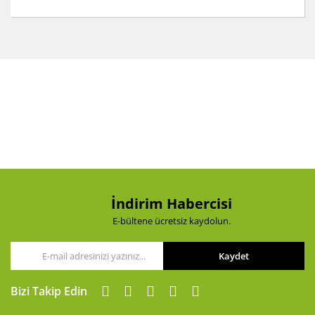
Bu ürünün fiyat bilgisi, resim, ürün açıklamalarında ve
diğer konularda yetersiz gördüğünüz noktaları öneri
Bu ürüne ilk yorumu siz yapın!
formunu kullanarak tarafımıza iletebilirsiniz.
Görüş ve önerileriniz için teşekkür ederiz.
Yorum Yaz
Ürün resmi kalitesiz, bozuk veya görüntülenemiyor.
Ürün açıklamasında eksik bilgiler bulunuyor.
Ürün bilgilerinde hatalar bulunuyor.
Ürün fiyatı diğer sitelerden daha pahalı.
Bu ürüne benzer farklı alternatifler olmalı.
İndirim Habercisi
E-bültene ücretsiz kaydolun.
Kaydet
Gönder
Bizi Takip Edin