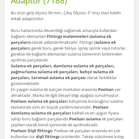
Adaptör (7188)
Bu ürün giriş ölçüsü 90 mm., Çıkış Ölçüsü: 3" (inç) olan kablin
erkek adaptördür.
Boru hatlarınızda devamlılığı sağlamak amacıyla kullanılan
bağlantı elemanları
Fittings malzemeleri (sulama ek
parçaları)
olarak adlandırılmaktadır. Fittings (
sulama ek
parçaları
) gerek boru, gerek fıskiye, sprey sprink veya rotorlar,
gerekse de bağlantı elemanları sulama sisteminin birbirinden
ayrılmaz parçalarıdır.
Sulama ek parçaları, damlama sulama ek parçaları,
yağmurlama sulama ek parçaları, bahçe sulama ek
parçaları, tarımsal sulama ek parçası
olarak farklılıklar
göstermektedir.
En yaygın sulama ek parçası markaları arasında
Poelsan
yer
almaktadır. Marka ile ilgili detaylı bilgi aşağıda sunulmuştur.
Poelsan sulama ek parçaları
bahçenize kuracağınız sulama
tesisatında sizin en büyük yardımcılarınızdır.
Poelsan
damlama sulama ek parçaları
kaliteli ve en uygun fiyata
sahip boru bağlantı parçalarıdır.
Poelsan sulama
ek parçaları
çeşitleri olarak kendi içerisinde de ayrılmaktadır.
Poelsan Dişli fittings:
Poelsan ek parçaları arasında en çok
kullanılan tür
dişli fittings
ürünleridir. Takılıp sökülmesi kolay