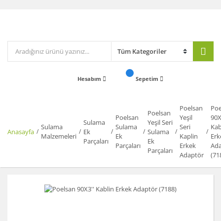
Hesabım
Sepetim
Poelsan
Poe
Poelsan
Poelsan
Yeşil
90X
Sulama
Yeşil Seri
Sulama
Sulama
Seri
Kab
Anasayfa
Ek
Sulama
Malzemeleri
Ek
Kaplin
Erk
Parçaları
Ek
Parçaları
Erkek
Ada
Parçaları
Adaptör
(71