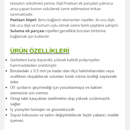
tesisatın sökülmesi yerine, Dişli Poelsan ek parçaları yalnızca
arıza yapan kısmın sökülerek tamir edilmesine imkan
tanımaktadır.
Poelsan Nipel:
Boru bağlantı elamanları nipeller, iki ucu dişli,
tek ucu dişli ve hortum uçlu olmak üzere farklı çeşitlere sahiptir.
Sulama ek parçası
nipelleri genellikle boruları birbirine
bağlamak için kullanılır.
ÜRÜN ÖZELLİKLERİ
Darbelere karşı dayanıklı, yüksek kaliteli polipropilen
hammaddeden üretilmiştir.
Borulardak
i ± 0.5 mm’ye kadar olan ölçü farklılıklarından veya
ovallikten oluşabilecek sorunları konik sıkma özelliği sayesinde
önler.
UV ışınlarını geçirmediği için yosunlanmaya ve bakteri
üremesine izin vermez.
Oringi tabii kauçuktan üretilmekte olup yüksek sızdırmazlık
sağlar.
İç yüzeyleri homojen ve gözeneksizdir.
Suyun kokusunu ve tadını değiştirebilecek hiçbir yabancı madde
içermez.