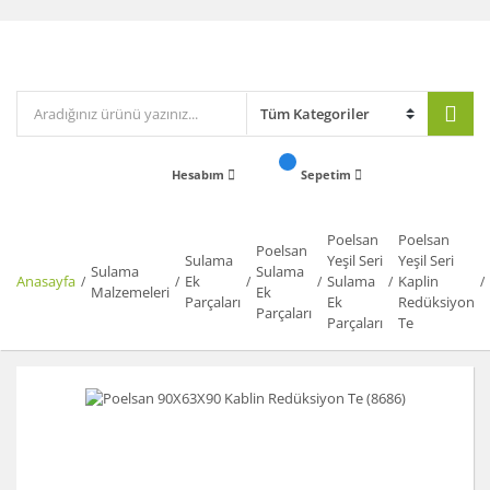
Hesabım
Sepetim
Poelsan
Poelsan
Poelsan
Sulama
Yeşil Seri
Yeşil Seri
Sulama
Sulama
Anasayfa
Ek
Sulama
Kaplin
Malzemeleri
Ek
Parçaları
Ek
Redüksiyon
Parçaları
Parçaları
Te