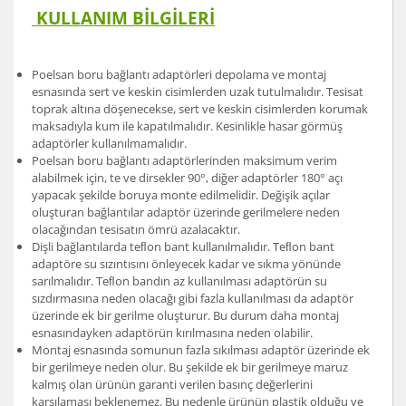
KULLANIM BİLGİLERİ
Poelsan boru bağlantı adaptörleri depolama ve montaj
esnasında sert ve keskin cisimlerden uzak tutulmalıdır. Tesisat
toprak altına döşenecekse, sert ve keskin cisimlerden korumak
maksadıyla kum ile kapatılmalıdır. Kesinlikle hasar görmüş
adaptörler kullanılmamalıdır.
Poelsan boru bağlantı adaptörlerinden maksimum verim
alabilmek için, te ve dirsekler 90°, diğer adaptörler 180° açı
yapacak şekilde boruya monte edilmelidir. Değişik açılar
oluşturan bağlantılar adaptör üzerinde gerilmelere neden
olacağından tesisatın ömrü azalacaktır.
Dişli bağlantılarda teﬂon bant kullanılmalıdır. Teﬂon bant
adaptöre su sızıntısını önleyecek kadar ve sıkma yönünde
sarılmalıdır. Teﬂon bandın az kullanılması adaptörün su
sızdırmasına neden olacağı gibi fazla kullanılması da adaptör
üzerinde ek bir gerilme oluşturur. Bu durum daha montaj
esnasındayken adaptörün kırılmasına neden olabilir.
Montaj esnasında somunun fazla sıkılması adaptör üzerinde ek
bir gerilmeye neden olur. Bu şekilde ek bir gerilmeye maruz
kalmış olan ürünün garanti verilen basınç değerlerini
karşılaması beklenemez. Bu nedenle ürünün plastik olduğu ve