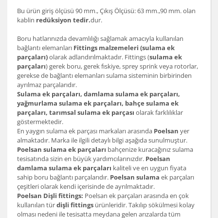
Bu ürün giriş ölçüsü 90 mm., Çıkış Ölçüsü: 63 mm.,90 mm. olan
kablin
redüksiyon tedir.
dur.
Boru hatlarınızda devamlılığı sağlamak amacıyla kullanılan
bağlantı elemanları
Fittings malzemeleri (sulama ek
parçaları)
olarak adlandırılmaktadır. Fittings (
sulama ek
parçaları
) gerek boru, gerek fıskiye, sprey sprink veya rotorlar,
gerekse de bağlantı elemanları sulama sisteminin birbirinden
ayrılmaz parçalarıdır.
Sulama ek parçaları, damlama sulama ek parçaları,
yağmurlama sulama ek parçaları, bahçe sulama ek
parçaları, tarımsal sulama ek parçası
olarak farklılıklar
göstermektedir.
En yaygın sulama ek parçası markaları arasında
Poelsan
yer
almaktadır. Marka ile ilgili detaylı bilgi aşağıda sunulmuştur.
Poelsan sulama ek parçaları
bahçenize kuracağınız sulama
tesisatında sizin en büyük yardımcılarınızdır.
Poelsan
damlama sulama ek parçaları
kaliteli ve en uygun fiyata
sahip boru bağlantı parçalarıdır.
Poelsan sulama
ek parçaları
çeşitleri olarak kendi içerisinde de ayrılmaktadır.
Poelsan Dişli fittings:
Poelsan ek parçaları arasında en çok
kullanılan tür
dişli fittings
ürünleridir. Takılıp sökülmesi kolay
olması nedeni ile tesisatta meydana gelen arızalarda tüm