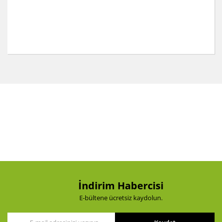
Bu ürünün fiyat bilgisi, resim, ürün açıklamalarında ve
diğer konularda yetersiz gördüğünüz noktaları öneri
Bu ürüne ilk yorumu siz yapın!
formunu kullanarak tarafımıza iletebilirsiniz.
Görüş ve önerileriniz için teşekkür ederiz.
Yorum Yaz
Ürün resmi kalitesiz, bozuk veya görüntülenemiyor.
Ürün açıklamasında eksik bilgiler bulunuyor.
Ürün bilgilerinde hatalar bulunuyor.
Ürün fiyatı diğer sitelerden daha pahalı.
Bu ürüne benzer farklı alternatifler olmalı.
İndirim Habercisi
E-bültene ücretsiz kaydolun.