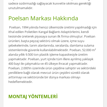
sadece sızdırmazlığı sağlayacak kuvvette sıkılması gerektiği
unutulmamalıdır.
Poelsan Markası Hakkında
Poelsan, 1994 yılında henüz ülkemizde üretimi yapılmadığı için
ithal edilen Polietilen Kangal Bağlantı Adaptörlerini, kendi
tesisinde üreterek piyasaya sunan ilk firma olmuştur. Poelsan
ürünleri, başta peyzaj sektörü olmak üzere, içme suyu
şebekelerinde, tarım alanlarında, seralarda, damlama sulama
sistemlerinde güvenle kullanılabilmektedir. Poelsan, 52.000 m²
alanda yıllık 9.500 ton plastik işleme kapasitesiyle üretim
yapmaktadır. Poelsan, yurt içinde tüm illere ayrılmış yaklaşık
400 bayi ile çalışmakta ve 45 ülkeye ihracat yapmaktadır.
Poelsan, 2.000’in üzerinde ürün çeşidine sahiptir ve sektördeki
yeniliklere bağlı olarak mevcut ürün çeşidini sürekli olarak
arttırmayı ve sektöründe bir dünya markası olmayı
hedeflemektedir.
MONTAJ YÖNTEMLERİ