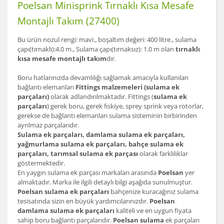
Poelsan Minisprink Tırnaklı Kısa Mesafe
Montajlı Takım (27400)
Bu ürün nozul rengi: mavi., boşaltım değeri: 400 litre., sulama
çapı(tırnaklı):4.0 m., Sulama çapı(tırnaksız): 1.0 m olan
tırnaklı
kısa mesafe montajlı takım
dır.
Boru hatlarınızda devamlılığı sağlamak amacıyla kullanılan
bağlantı elemanları
Fittings malzemeleri (sulama ek
parçaları)
olarak adlandırılmaktadır. Fittings (
sulama ek
parçaları
) gerek boru, gerek fıskiye, sprey sprink veya rotorlar,
gerekse de bağlantı elemanları sulama sisteminin birbirinden
ayrılmaz parçalarıdır.
Sulama ek parçaları, damlama sulama ek parçaları,
yağmurlama sulama ek parçaları, bahçe sulama ek
parçaları, tarımsal sulama ek parçası
olarak farklılıklar
göstermektedir.
En yaygın sulama ek parçası markaları arasında
Poelsan
yer
almaktadır. Marka ile ilgili detaylı bilgi aşağıda sunulmuştur.
Poelsan sulama ek parçaları
bahçenize kuracağınız sulama
tesisatında sizin en büyük yardımcılarınızdır.
Poelsan
damlama sulama ek parçaları
kaliteli ve en uygun fiyata
sahip boru bağlantı parçalarıdır.
Poelsan sulama
ek parçaları