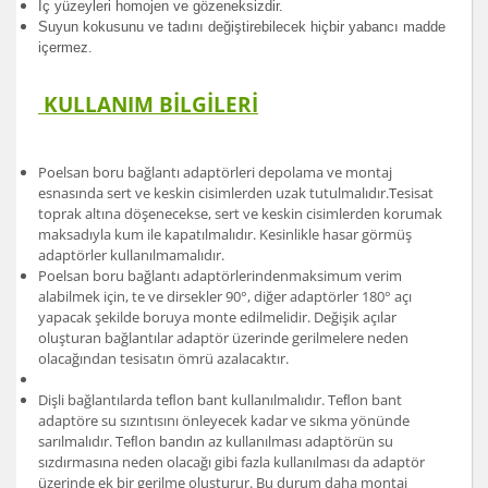
İç yüzeyleri homojen ve gözeneksizdir.
Suyun kokusunu ve tadını değiştirebilecek hiçbir yabancı madde
içermez.
KULLANIM BİLGİLERİ
Poelsan boru bağlantı adaptörleri depolama ve montaj
esnasında sert ve keskin cisimlerden uzak tutulmalıdır.Tesisat
toprak altına döşenecekse, sert ve keskin cisimlerden korumak
maksadıyla kum ile kapatılmalıdır. Kesinlikle hasar görmüş
adaptörler kullanılmamalıdır.
Poelsan boru bağlantı adaptörlerindenmaksimum verim
alabilmek için, te ve dirsekler 90°, diğer adaptörler 180° açı
yapacak şekilde boruya monte edilmelidir. Değişik açılar
oluşturan bağlantılar adaptör üzerinde gerilmelere neden
olacağından tesisatın ömrü azalacaktır.
Dişli bağlantılarda teﬂon bant kullanılmalıdır. Teﬂon bant
adaptöre su sızıntısını önleyecek kadar ve sıkma yönünde
sarılmalıdır. Teﬂon bandın az kullanılması adaptörün su
sızdırmasına neden olacağı gibi fazla kullanılması da adaptör
üzerinde ek bir gerilme oluşturur. Bu durum daha montaj