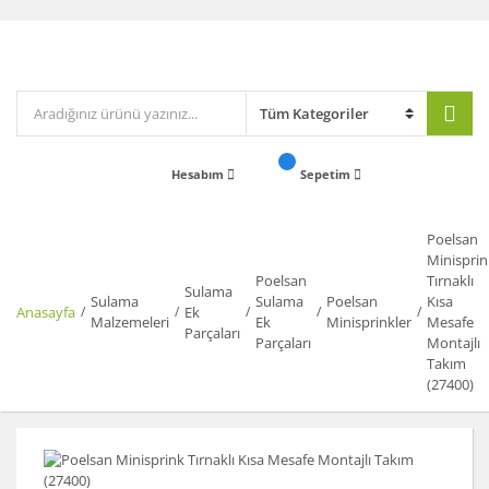
Hesabım
Sepetim
Poelsan
Minisprin
Poelsan
Tırnaklı
Sulama
Sulama
Sulama
Poelsan
Kısa
Anasayfa
Ek
Malzemeleri
Ek
Minisprinkler
Mesafe
Parçaları
Parçaları
Montajlı
Takım
(27400)