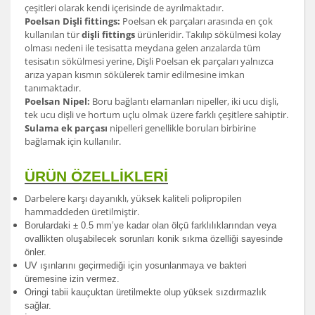
çeşitleri olarak kendi içerisinde de ayrılmaktadır.
Poelsan Dişli fittings:
Poelsan ek parçaları arasında en çok
kullanılan tür
dişli fittings
ürünleridir. Takılıp sökülmesi kolay
olması nedeni ile tesisatta meydana gelen arızalarda tüm
tesisatın sökülmesi yerine, Dişli Poelsan ek parçaları yalnızca
arıza yapan kısmın sökülerek tamir edilmesine imkan
tanımaktadır.
Poelsan Nipel:
Boru bağlantı elamanları nipeller, iki ucu dişli,
tek ucu dişli ve hortum uçlu olmak üzere farklı çeşitlere sahiptir.
Sulama ek parçası
nipelleri genellikle boruları birbirine
bağlamak için kullanılır.
ÜRÜN ÖZELLİKLERİ
Darbelere karşı dayanıklı, yüksek kaliteli polipropilen
hammaddeden üretilmiştir.
Borulardak
i ± 0.5 mm’ye kadar olan ölçü farklılıklarından veya
ovallikten oluşabilecek sorunları konik sıkma özelliği sayesinde
önler.
UV ışınlarını geçirmediği için yosunlanmaya ve bakteri
üremesine izin vermez.
Oringi tabii kauçuktan üretilmekte olup yüksek sızdırmazlık
sağlar.