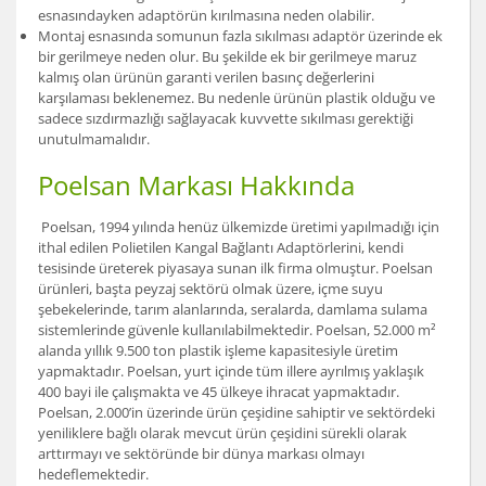
esnasındayken adaptörün kırılmasına neden olabilir.
Montaj esnasında somunun fazla sıkılması adaptör üzerinde ek
bir gerilmeye neden olur. Bu şekilde ek bir gerilmeye maruz
kalmış olan ürünün garanti verilen basınç değerlerini
karşılaması beklenemez. Bu nedenle ürünün plastik olduğu ve
sadece sızdırmazlığı sağlayacak kuvvette sıkılması gerektiği
unutulmamalıdır.
Poelsan Markası Hakkında
Poelsan, 1994 yılında henüz ülkemizde üretimi yapılmadığı için
ithal edilen Polietilen Kangal Bağlantı Adaptörlerini, kendi
tesisinde üreterek piyasaya sunan ilk firma olmuştur. Poelsan
ürünleri, başta peyzaj sektörü olmak üzere, içme suyu
şebekelerinde, tarım alanlarında, seralarda, damlama sulama
sistemlerinde güvenle kullanılabilmektedir. Poelsan, 52.000 m²
alanda yıllık 9.500 ton plastik işleme kapasitesiyle üretim
yapmaktadır. Poelsan, yurt içinde tüm illere ayrılmış yaklaşık
400 bayi ile çalışmakta ve 45 ülkeye ihracat yapmaktadır.
Poelsan, 2.000’in üzerinde ürün çeşidine sahiptir ve sektördeki
yeniliklere bağlı olarak mevcut ürün çeşidini sürekli olarak
arttırmayı ve sektöründe bir dünya markası olmayı
hedeflemektedir.