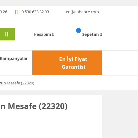
3 26
0 530 633 32 03
en@enbahce.com
Hesabım
Sepetim
Kampanyalar
En İyi Fiyat
Garantisi
zun Mesafe (22320)
n Mesafe (22320)