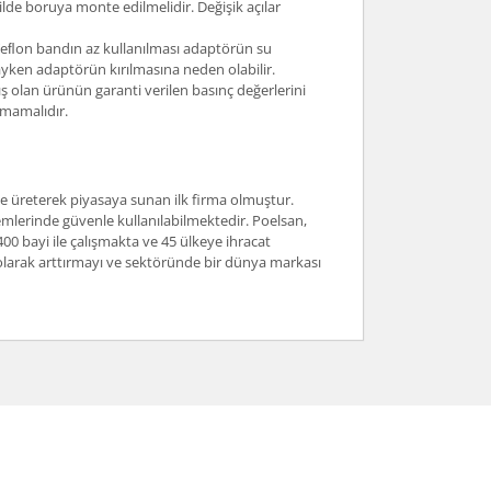
lde boruya monte edilmelidir. Değişik açılar
. Teﬂon bandın az kullanılması adaptörün su
yken adaptörün kırılmasına neden olabilir.
 olan ürünün garanti verilen basınç değerlerini
lmamalıdır.
nde üreterek piyasaya sunan ilk firma olmuştur.
mlerinde güvenle kullanılabilmektedir. Poelsan,
400 bayi ile çalışmakta ve 45 ülkeye ihracat
i olarak arttırmayı ve sektöründe bir dünya markası
arafımıza iletebilirsiniz.