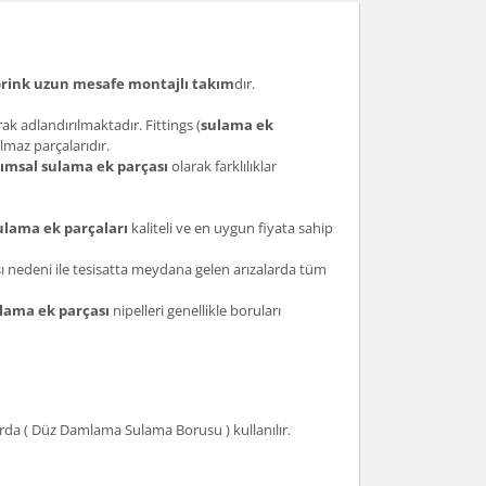
rink uzun mesafe montajlı takım
dır.
ak adlandırılmaktadır. Fittings (
sulama ek
lmaz parçalarıdır.
rımsal sulama ek parçası
olarak farklılıklar
lama ek parçaları
kaliteli ve en uygun fiyata sahip
sı nedeni ile tesisatta meydana gelen arızalarda tüm
lama ek parçası
nipelleri genellikle boruları
rda ( Düz Damlama Sulama Borusu ) kullanılır.