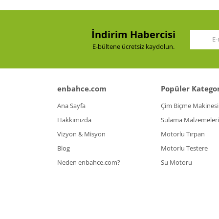
Ürün bilgilerinde hatalar bulunuyor.
Ürün fiyatı diğer sitelerden daha pahalı.
İndirim Habercisi
Bu ürüne benzer farklı alternatifler olmalı.
E-bültene ücretsiz kaydolun.
enbahce.com
Popüler Kategor
Ana Sayfa
Çim Biçme Makinesi
Hakkımızda
Sulama Malzemeleri
Vizyon & Misyon
Motorlu Tırpan
Blog
Motorlu Testere
Neden enbahce.com?
Su Motoru