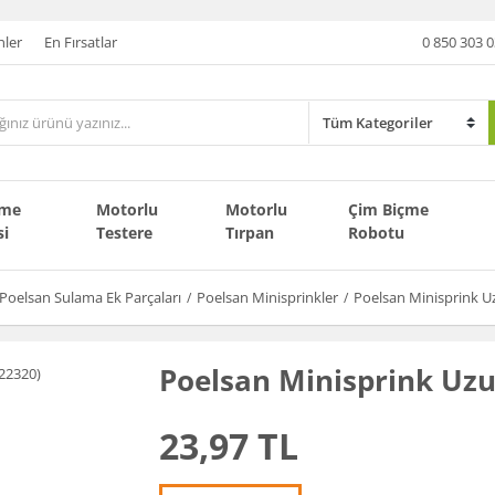
nler
En Fırsatlar
0 850 303 0
çme
Motorlu
Motorlu
Çim Biçme
si
Testere
Tırpan
Robotu
Poelsan Sulama Ek Parçaları
Poelsan Minisprinkler
Poelsan Minisprink U
Poelsan Minisprink Uzu
23,97 TL