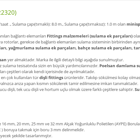
22320)
/saat ., Sulama çapı(tırnaklı): 8.0 m., Sulama çapı(tırnaksız): 1.0 m olan
minisp
anılan bağlantı elemanları
Fittings malzemeleri (sulama ek parçaları)
olar
ya rotorlar, gerekse de bağlantı elemanları sulama sisteminin birbirinden ayrı
arı, yağmurlama sulama ek parçaları, bahçe sulama ek parçaları, ta
san
yer almaktadır. Marka ile ilgili detaylı bilgi aşağıda sunulmuştur.
 sulama tesisatında sizin en büyük yardımcılarınızdır.
Poelsan damlama su
arı çeşitleri olarak kendi içerisinde de ayrılmaktadır.
 en çok kullanılan tür
dişli fittings
ürünleridir. Takılıp sökülmesi kolay olma
ı yalnızca arıza yapan kısmın sökülerek tamir edilmesine imkan tanımaktadır.
 ucu dişli, tek ucu dişli ve hortum uçlu olmak üzere farklı çeşitlere sahiptir.
Su
a ve 16 mm, 20 mm, 25 mm ve 32 mm Alçak Yoğunluklu Polietilen (AYPE) Borula
E ) boruya takmak için boru 3 mm delinmelidir.
eyecek şekilde tasarlanmıştır.