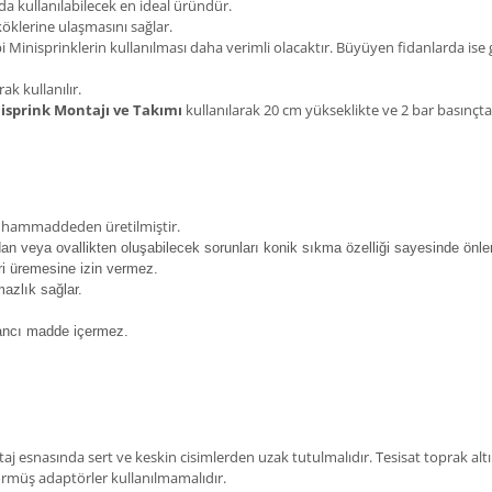
a kullanılabilecek en ideal üründür.
öklerine ulaşmasını sağlar.
ipi Minisprinklerin kullanılması daha verimli olacaktır. Büyüyen fidanlarda ise
k kullanılır.
isprink Montajı ve Takımı
kullanılarak 20 cm yükseklikte ve 2 bar basınçta
en hammaddeden üretilmiştir.
ndan veya ovallikten oluşabilecek sorunları konik sıkma özelliği sayesinde önler
ri üremesine izin vermez.
mazlık sağlar.
bancı madde içermez.
j esnasında sert ve keskin cisimlerden uzak tutulmalıdır. Tesisat toprak al
görmüş adaptörler kullanılmamalıdır.