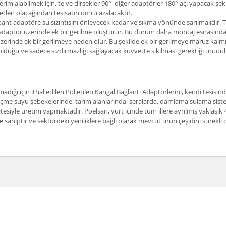
 alabilmek için, te ve dirsekler 90°, diğer adaptörler 180° açı yapacak şeki
eden olacağından tesisatın ömrü azalacaktır.
n bant adaptöre su sızıntısını önleyecek kadar ve sıkma yönünde sarılmalıdır
a adaptör üzerinde ek bir gerilme oluşturur. Bu durum daha montaj esnasında
rinde ek bir gerilmeye neden olur. Bu şekilde ek bir gerilmeye maruz kalmış
lduğu ve sadece sızdırmazlığı sağlayacak kuvvette sıkılması gerektiği unutu
dığı için ithal edilen Polietilen Kangal Bağlantı Adaptörlerini, kendi tesisi
içme suyu şebekelerinde, tarım alanlarında, seralarda, damlama sulama siste
itesiyle üretim yapmaktadır. Poelsan, yurt içinde tüm illere ayrılmış yaklaşık 
 sahiptir ve sektördeki yeniliklere bağlı olarak mevcut ürün çeşidini sürekl
a ve diğer konularda yetersiz gördüğünüz noktaları öneri formunu kullanarak t
Bu ürüne ilk yorumu siz yapın!
or.
Yorum Yaz