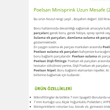
Poelsan Minisprink Uzun Mesafe (
Bu ürün Nozul rengi: yeşil ., Boşaltım değeri: 320 litre
Boru hatlarınızda devamlılığı sağlamak amacıyla kull
parçaları
) gerek boru, gerek fıskiye, sprey sprink ve
Sulama ek parçaları, damlama sulama ek parçal
göstermektedir.
En yaygın sulama ek parçası markaları arasında
Poel
Poelsan sulama ek parçaları
bahçenize kuracağınız
boru bağlantı parçalarıdır.
Poelsan sulama
ek parçal
Poelsan Dişli fittings:
Poelsan ek parçaları arasında
tesisatın sökülmesi yerine, Dişli Poelsan ek parçalar
Poelsan Nipel:
Boru bağlantı elamanları nipeller, iki
birbirine bağlamak için kullanılır.
ÜRÜN ÖZELLİKLERİ
Mikrofittingler ile birlikte 7 mm Spagetti Borulard
7 mm Kurtağzı ucu Alçak Yoğunluklu Polietilen ( AYP
Minisprinklerin rotorları toz, böcek vb. girmesini önl