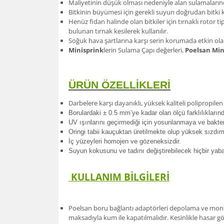
Maliyetinin düşük olması nedeniyle alan sulamalarınd
Bitkinin büyümesi için gerekli suyun doğrudan bitki k
Henüz fidan halinde olan bitkiler için tırnaklı rotor t
bulunan tırnak kesilerek kullanılır.
Soğuk hava şartlarına karşı serin korumada etkin olara
Minisprink
lerin Sulama Çapı değerleri,
Poelsan Min
ÜRÜN ÖZELLİKLERİ
Darbelere karşı dayanıklı, yüksek kaliteli polipropil
Borulardak
i ± 0.5 mm’ye kadar olan ölçü farklılıkları
UV ışınlarını geçirmediği için yosunlanmaya ve bakte
Oringi tabii kauçuktan üretilmekte olup yüksek sızdır
İç yüzeyleri homojen ve gözeneksizdir.
Suyun kokusunu ve tadını değiştirebilecek hiçbir ya
KULLANIM BİLGİLERİ
Poelsan boru bağlantı adaptörleri depolama ve monta
maksadıyla kum ile kapatılmalıdır. Kesinlikle hasar 