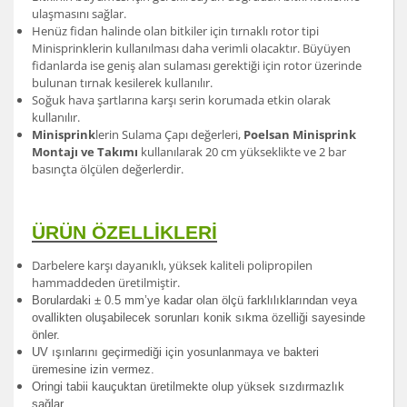
ulaşmasını sağlar.
Henüz fidan halinde olan bitkiler için tırnaklı rotor tipi
Minisprinklerin kullanılması daha verimli olacaktır. Büyüyen
fidanlarda ise geniş alan sulaması gerektiği için rotor üzerinde
bulunan tırnak kesilerek kullanılır.
Soğuk hava şartlarına karşı serin korumada etkin olarak
kullanılır.
Minisprink
lerin Sulama Çapı değerleri,
Poelsan Minisprink
Montajı ve Takımı
kullanılarak 20 cm yükseklikte ve 2 bar
basınçta ölçülen değerlerdir.
ÜRÜN ÖZELLİKLERİ
Darbelere karşı dayanıklı, yüksek kaliteli polipropilen
hammaddeden üretilmiştir.
Borulardak
i ± 0.5 mm’ye kadar olan ölçü farklılıklarından veya
ovallikten oluşabilecek sorunları konik sıkma özelliği sayesinde
önler.
UV ışınlarını geçirmediği için yosunlanmaya ve bakteri
üremesine izin vermez.
Oringi tabii kauçuktan üretilmekte olup yüksek sızdırmazlık
sağlar.