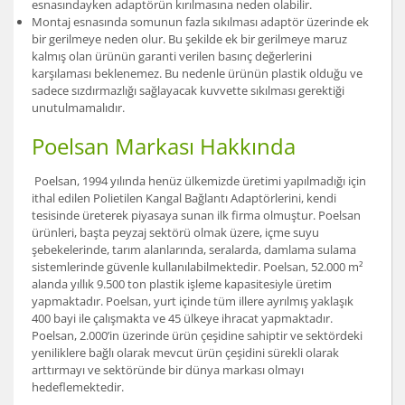
esnasındayken adaptörün kırılmasına neden olabilir.
Montaj esnasında somunun fazla sıkılması adaptör üzerinde ek
bir gerilmeye neden olur. Bu şekilde ek bir gerilmeye maruz
kalmış olan ürünün garanti verilen basınç değerlerini
karşılaması beklenemez. Bu nedenle ürünün plastik olduğu ve
sadece sızdırmazlığı sağlayacak kuvvette sıkılması gerektiği
unutulmamalıdır.
Poelsan Markası Hakkında
Poelsan, 1994 yılında henüz ülkemizde üretimi yapılmadığı için
ithal edilen Polietilen Kangal Bağlantı Adaptörlerini, kendi
tesisinde üreterek piyasaya sunan ilk firma olmuştur. Poelsan
ürünleri, başta peyzaj sektörü olmak üzere, içme suyu
şebekelerinde, tarım alanlarında, seralarda, damlama sulama
sistemlerinde güvenle kullanılabilmektedir. Poelsan, 52.000 m²
alanda yıllık 9.500 ton plastik işleme kapasitesiyle üretim
yapmaktadır. Poelsan, yurt içinde tüm illere ayrılmış yaklaşık
400 bayi ile çalışmakta ve 45 ülkeye ihracat yapmaktadır.
Poelsan, 2.000’in üzerinde ürün çeşidine sahiptir ve sektördeki
yeniliklere bağlı olarak mevcut ürün çeşidini sürekli olarak
arttırmayı ve sektöründe bir dünya markası olmayı
hedeflemektedir.