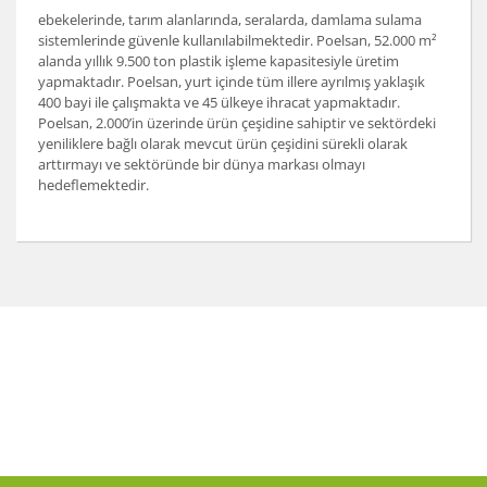
ebekelerinde, tarım alanlarında, seralarda, damlama sulama
sistemlerinde güvenle kullanılabilmektedir. Poelsan, 52.000 m²
alanda yıllık 9.500 ton plastik işleme kapasitesiyle üretim
yapmaktadır. Poelsan, yurt içinde tüm illere ayrılmış yaklaşık
400 bayi ile çalışmakta ve 45 ülkeye ihracat yapmaktadır.
Poelsan, 2.000’in üzerinde ürün çeşidine sahiptir ve sektördeki
yeniliklere bağlı olarak mevcut ürün çeşidini sürekli olarak
arttırmayı ve sektöründe bir dünya markası olmayı
hedeflemektedir.
Bu ürünün fiyat bilgisi, resim, ürün açıklamalarında ve
diğer konularda yetersiz gördüğünüz noktaları öneri
Bu ürüne ilk yorumu siz yapın!
formunu kullanarak tarafımıza iletebilirsiniz.
Görüş ve önerileriniz için teşekkür ederiz.
Yorum Yaz
Ürün resmi kalitesiz, bozuk veya görüntülenemiyor.
Ürün açıklamasında eksik bilgiler bulunuyor.
Ürün bilgilerinde hatalar bulunuyor.
Ürün fiyatı diğer sitelerden daha pahalı.