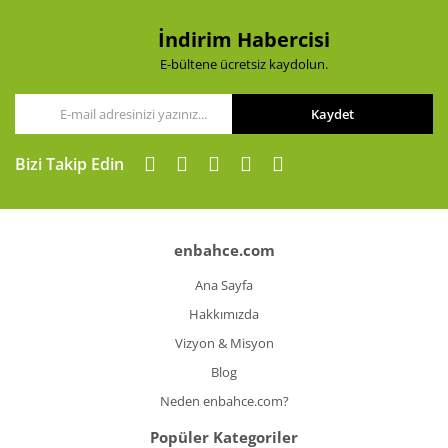
Bu ürüne benzer farklı alternatifler olmalı.
İndirim Habercisi
E-bültene ücretsiz kaydolun.
Kaydet
Gönder
Bizi Takip Edin
enbahce.com
Ana Sayfa
Hakkımızda
Vizyon & Misyon
Blog
Neden enbahce.com?
Popüler Kategoriler