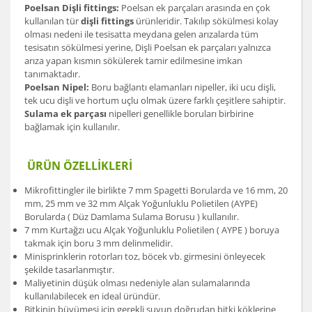
Poelsan Dişli fittings:
Poelsan ek parçaları arasında en çok
kullanılan tür
dişli fittings
ürünleridir. Takılıp sökülmesi kolay
olması nedeni ile tesisatta meydana gelen arızalarda tüm
tesisatın sökülmesi yerine, Dişli Poelsan ek parçaları yalnızca
arıza yapan kısmın sökülerek tamir edilmesine imkan
tanımaktadır.
Poelsan Nipel:
Boru bağlantı elamanları nipeller, iki ucu dişli,
tek ucu dişli ve hortum uçlu olmak üzere farklı çeşitlere sahiptir.
Sulama ek parçası
nipelleri genellikle boruları birbirine
bağlamak için kullanılır.
ÜRÜN ÖZELLİKLERİ
Mikrofittingler ile birlikte 7 mm Spagetti Borularda ve 16 mm, 20
mm, 25 mm ve 32 mm Alçak Yoğunluklu Polietilen (AYPE)
Borularda ( Düz Damlama Sulama Borusu ) kullanılır.
7 mm Kurtağzı ucu Alçak Yoğunluklu Polietilen ( AYPE ) boruya
takmak için boru 3 mm delinmelidir.
Minisprinklerin rotorları toz, böcek vb. girmesini önleyecek
şekilde tasarlanmıştır.
Maliyetinin düşük olması nedeniyle alan sulamalarında
kullanılabilecek en ideal üründür.
Bitkinin büyümesi için gerekli suyun doğrudan bitki köklerine