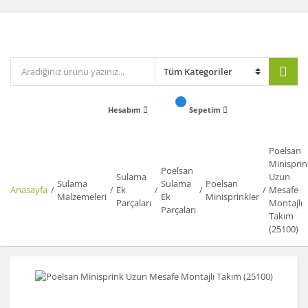
Hesabım
Sepetim
Poelsan
Minisprin
Poelsan
Sulama
Uzun
Sulama
Sulama
Poelsan
Anasayfa
Ek
Mesafe
Malzemeleri
Ek
Minisprinkler
Parçaları
Montajlı
Parçaları
Takım
(25100)