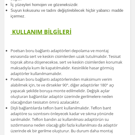
İç yüzeyleri homojen ve gözeneksizdir.
Suyun kokusunu ve tadını değiştirebilecek hiçbir yabancı madde
içermez.
KULLANIM BİLGİLERİ
Poelsan boru bağlantı adaptörleri depolama ve montaj
esnasında sert ve keskin cisimlerden uzak tutulmalıdır. Tesisat
toprak altına döşenecekse, sert ve keskin cisimlerden korumak
maksadıyla kum ile kapatılmalıdır. Kesinlikle hasar görmüş
adaptörler kullanılmamalıdır.
Poelsan boru bağlantı adaptörlerinden maksimum verim
alabilmek için, te ve dirsekler 90°, diğer adaptörler 180° açı
yapacak şekilde boruya monte edilmelidir. Değişik açılar
oluşturan bağlantılar adaptör üzerinde gerilmelere neden
olacağından tesisatın ömrü azalacaktır.
Dişli bağlantılarda teﬂon bant kullanılmalıdır. Teﬂon bant
adaptöre su sızıntısını önleyecek kadar ve sıkma yönünde
sarılmalıdır. Teﬂon bandın az kullanılması adaptörün su
sızdırmasına neden olacağı gibi fazla kullanılması da adaptör
üzerinde ek bir gerilme oluşturur. Bu durum daha montaj