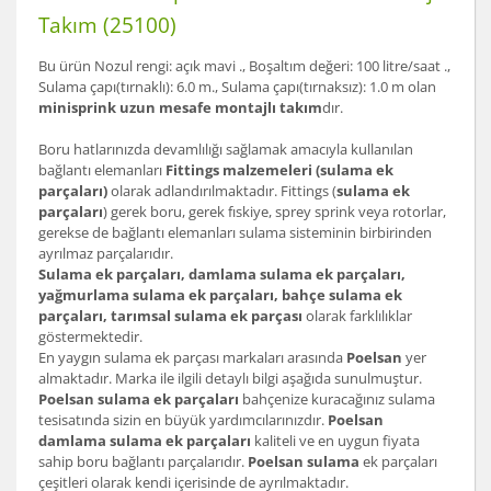
Takım (25100)
Bu ürün Nozul rengi: açık mavi ., Boşaltım değeri: 100 litre/saat .,
Sulama çapı(tırnaklı): 6.0 m., Sulama çapı(tırnaksız): 1.0 m olan
minisprink uzun mesafe montajlı takım
dır.
Boru hatlarınızda devamlılığı sağlamak amacıyla kullanılan
bağlantı elemanları
Fittings malzemeleri (sulama ek
parçaları)
olarak adlandırılmaktadır. Fittings (
sulama ek
parçaları
) gerek boru, gerek fıskiye, sprey sprink veya rotorlar,
gerekse de bağlantı elemanları sulama sisteminin birbirinden
ayrılmaz parçalarıdır.
Sulama ek parçaları, damlama sulama ek parçaları,
yağmurlama sulama ek parçaları, bahçe sulama ek
parçaları, tarımsal sulama ek parçası
olarak farklılıklar
göstermektedir.
En yaygın sulama ek parçası markaları arasında
Poelsan
yer
almaktadır. Marka ile ilgili detaylı bilgi aşağıda sunulmuştur.
Poelsan sulama ek parçaları
bahçenize kuracağınız sulama
tesisatında sizin en büyük yardımcılarınızdır.
Poelsan
damlama sulama ek parçaları
kaliteli ve en uygun fiyata
sahip boru bağlantı parçalarıdır.
Poelsan sulama
ek parçaları
çeşitleri olarak kendi içerisinde de ayrılmaktadır.