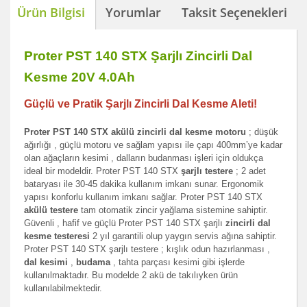
Ürün Bilgisi
Yorumlar
Taksit Seçenekleri
Proter PST 140 STX Şarjlı Zincirli Dal
Kesme 20V 4.0Ah
Güçlü ve Pratik Şarjlı Zincirli Dal Kesme Aleti!
Proter PST 140 STX akülü zincirli dal kesme motoru
; düşük
ağırlığı , güçlü motoru ve sağlam yapısı ile çapı 400mm’ye kadar
olan ağaçların kesimi , dalların budanması işleri için oldukça
ideal bir modeldir. Proter PST 140 STX
şarjlı testere
; 2 adet
bataryası ile 30-45 dakika kullanım imkanı sunar. Ergonomik
yapısı konforlu kullanım imkanı sağlar. Proter PST 140 STX
akülü testere
tam otomatik zincir yağlama sistemine sahiptir.
Güvenli , hafif ve güçlü Proter PST 140 STX şarjlı
zincirli dal
kesme testeresi
2 yıl garantili olup yaygın servis ağına sahiptir.
Proter PST 140 STX şarjlı testere ; kışlık odun hazırlanması ,
dal kesimi
,
budama
, tahta parçası kesimi gibi işlerde
kullanılmaktadır. Bu modelde 2 akü de takılıyken ürün
kullanılabilmektedir.