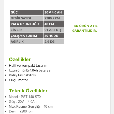
GÜÇ
20 V 4.0 AH
DEVİR SAYISI
7200 RPM
PALA UZUNLUĞU
40 CM
BU ÜRÜN 2 YIL
ZİNCİR
91 29,5 Diş
GARANTİLİDİR.
ÇALIŞMA SÜRESİ
30-45 DK
AĞIRLIK
2.9 KG
Özellikler
Hafif ve kompakt tasarım
Uzun ömürlü 4.0Ah batarya
Kolay taşınabilirlik
Güçlü motor
Teknik Özellikler
Model : PST 140 STX
Güç : 20V – 4.0Ah
Max.Kesme Genişliği : 40 cm
Devir : 7200 rpm